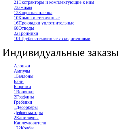
21
Экстракторы и комплектующие к ним
7
Зажимы
12
Защитная пленка
10
Крышки стеклянные
16
Прокладки уплотнительные
68
Отводы
22
Тройники
101
Трубы стеклянные с соединениями
Индивидуальные заказы
Алонжи
Ампулы
1
Баллоны
Бани
Бюретки
1
Воронки
2
Графины
Гребенки
1
Десорберы
Дефлегматоры
2
Капилляры
Каплеуловители
122
Колбы