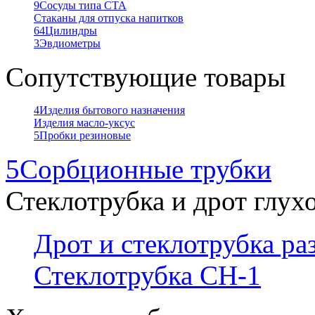
9
Сосуды типа СТА
Стаканы для отпуска напитков
64
Цилиндры
3
Эвдиометры
Сопутствующие товары
4
Изделия бытового назначения
Изделия масло-уксус
5
Пробки резиновые
5
Сорбционные трубки
Стеклотрубка и дрот глух
Дрот и стеклотрубка р
Стеклотрубка СН-1