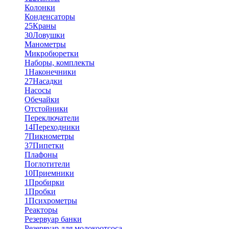
Колонки
Конденсаторы
25
Краны
30
Ловушки
Манометры
Микробюретки
Наборы, комплекты
1
Наконечники
27
Насадки
Насосы
Обечайки
Отстойники
Переключатели
14
Переходники
7
Пикнометры
37
Пипетки
Плафоны
Поглотители
10
Приемники
1
Пробирки
1
Пробки
1
Психрометры
Реакторы
Резервуар банки
Резервуар для молокоотсоса