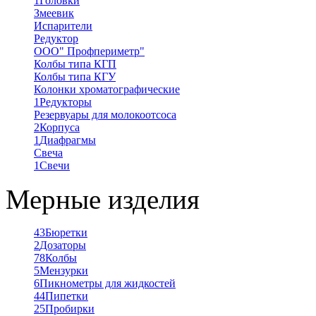
1
Головки
Змеевик
Испарители
Редуктор
ООО" Профпериметр"
Колбы типа КГП
Колбы типа КГУ
Колонки хроматографические
1
Редукторы
Резервуары для молокоотсоса
2
Корпуса
1
Диафрагмы
Свеча
1
Свечи
Мерные изделия
43
Бюретки
2
Дозаторы
78
Колбы
5
Мензурки
6
Пикнометры для жидкостей
44
Пипетки
25
Пробирки