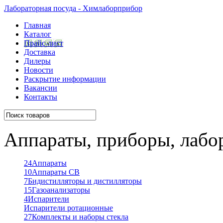
Лабораторная посуда - Химлаборприбор
Главная
Каталог
Прайс-лист
Доставка
Дилеры
Новости
Раскрытие информации
Вакансии
Контакты
Аппараты, приборы, лабо
24
Аппараты
10
Аппараты СВ
7
Бидистилляторы и дистилляторы
15
Газоанализаторы
4
Испарители
Испарители ротационные
27
Комплекты и наборы стекла