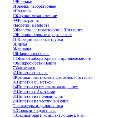
19
Колпаки
3
Горелки лабораторные
4
Поддоны
10
Ступки механические
99
Фильтрация
4
Бюретки Дафферта
30
Бюретки автоматические Шиллинга
29
Колонки хромотографические
110
Соединительные трубки
3
Винты
9
Клапаны
16
Шарики из стекла
145
Банки лабораторные и принадлежности
48
Микробюретки Банга
73
Заготовки
31
Пипетки газовые
8
Крышки пластиковые для банок и бутылей
91
Пипетки с 1 меткой
14
Пипетки со стеклянным поршнем
91
Пипетки с 2 метками
81
Пипетки на полный слив
24
Пипетки на частичный слив
Эксикаторы и детали к ним
32
Соломинки для питья
73
Эксикаторы и комплектующие к ним