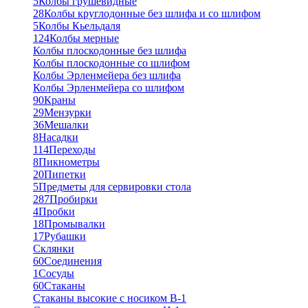
5
Колбы грушевидные
28
Колбы круглодонные без шлифа и со шлифом
5
Колбы Кьельдаля
124
Колбы мерные
Колбы плоскодонные без шлифа
Колбы плоскодонные со шлифом
Колбы Эрленмейера без шлифа
Колбы Эрленмейера со шлифом
90
Краны
29
Мензурки
36
Мешалки
8
Насадки
114
Переходы
8
Пикнометры
20
Пипетки
5
Предметы для сервировки стола
287
Пробирки
4
Пробки
18
Промывалки
17
Рубашки
Склянки
60
Соединения
1
Сосуды
60
Стаканы
Стаканы высокие с носиком В-1