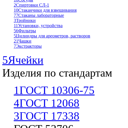
2
Спиртовки СЛ-1
10
Стаканчики для взвешивания
77
Стаканы лабораторные
3
Тройники
11
Установки, устройства
56
Фильтры
5
Цилиндры для ареометров, растворов
21
Чашки
7
Экстракторы
5
Ячейки
Изделия по стандартам
1
ГОСТ 10306-75
4
ГОСТ 12068
3
ГОСТ 17338