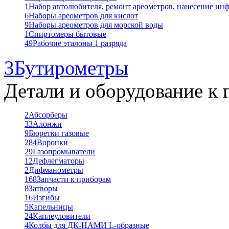
1
Набор автолюбителя, ремонт ареометров, нанесение ин
6
Наборы ареометров для кислот
9
Наборы ареометров для морской воды
1
Спиртомеры бытовые
49
Рабочие эталоны 1 разряда
3
Бутирометры
Детали и оборудование к 
2
Абсорберы
33
Алонжи
9
Бюретки газовые
284
Воронки
29
Газопромыватели
12
Дефлегматоры
2
Дифманометры
168
Запчасти к приборам
8
Затворы
16
Изгибы
5
Капельницы
24
Каплеуловители
4
Колбы для ДК-НАМИ L-образные