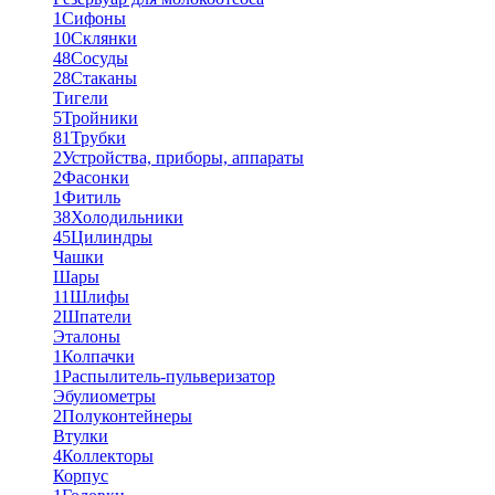
1
Сифоны
10
Склянки
48
Сосуды
28
Стаканы
Тигели
5
Тройники
81
Трубки
2
Устройства, приборы, аппараты
2
Фасонки
1
Фитиль
38
Холодильники
45
Цилиндры
Чашки
Шары
11
Шлифы
2
Шпатели
Эталоны
1
Колпачки
1
Распылитель-пульверизатор
Эбулиометры
2
Полуконтейнеры
Втулки
4
Коллекторы
Корпус