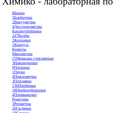
Химико - лабораторная по
8
Банки
5
Барбатеры
2
Вакууметры
4
Диссоциометры
Каплеотбойники
247
Колбы
2
Колпачки
1
Корпуса
Кюветы
Манометры
15
Мешалки стеклянные
3
Наконечники
9
Патроны
1
Пауки
4
Пикнометры
3
Поплавки
136
Пробирки
18
Пробоотборники
4
Промывалки
Реакторы
3
Реометры
26
Склянки
10
Сосуды