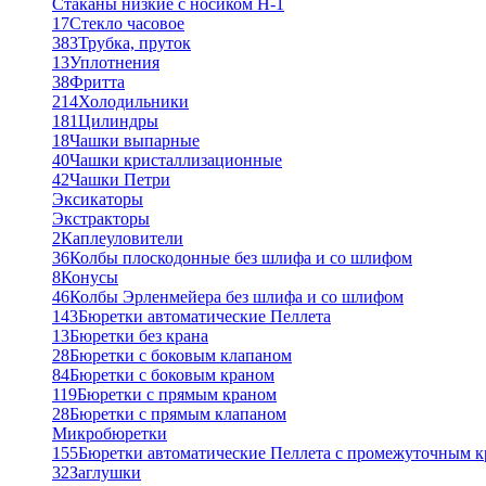
Стаканы низкие с носиком Н-1
17
Стекло часовое
383
Трубка, пруток
13
Уплотнения
38
Фритта
214
Холодильники
181
Цилиндры
18
Чашки выпарные
40
Чашки кристаллизационные
42
Чашки Петри
Эксикаторы
Экстракторы
2
Каплеуловители
36
Колбы плоскодонные без шлифа и со шлифом
8
Конусы
46
Колбы Эрленмейера без шлифа и со шлифом
143
Бюретки автоматические Пеллета
13
Бюретки без крана
28
Бюретки с боковым клапаном
84
Бюретки с боковым краном
119
Бюретки с прямым краном
28
Бюретки с прямым клапаном
Микробюретки
155
Бюретки автоматические Пеллета с промежуточным 
32
Заглушки