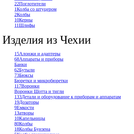
22
Поглотители
1
Колба со штуцером
2
Колбы
10
Керны
11
Шлифы
Изделия из Чехии
15
Алонжи и адаптеры
68
Аппараты и приборы
Банки
62
Бутыли
73
Бюксы
Бюретки и микробюретки
117
Воронки
Воронки Шотта и тигли
133
Детали и оборудование к приборам и аппаратам
19
Дозаторы
9
Емкости
1
Затворы
10
Капельницы
80
Колбы
18
Колбы Бунзена