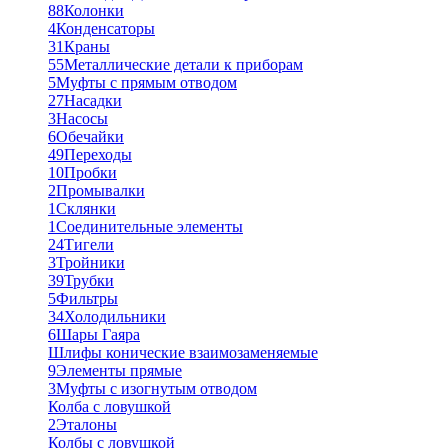
88
Колонки
4
Конденсаторы
31
Краны
55
Металлические детали к приборам
5
Муфты с прямым отводом
27
Насадки
3
Насосы
6
Обечайки
49
Переходы
10
Пробки
2
Промывалки
1
Склянки
1
Соединительные элементы
24
Тигели
3
Тройники
39
Трубки
5
Фильтры
34
Холодильники
6
Шары Гаяра
Шлифы конические взаимозаменяемые
9
Элементы прямые
3
Муфты с изогнутым отводом
Колба с ловушкой
2
Эталоны
Колбы с ловушкой