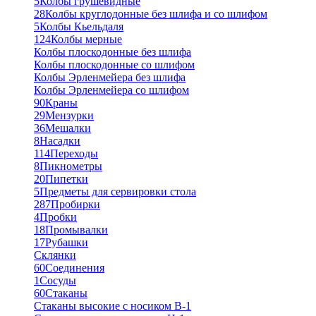
5
Колбы грушевидные
28
Колбы круглодонные без шлифа и со шлифом
5
Колбы Кьельдаля
124
Колбы мерные
Колбы плоскодонные без шлифа
Колбы плоскодонные со шлифом
Колбы Эрленмейера без шлифа
Колбы Эрленмейера со шлифом
90
Краны
29
Мензурки
36
Мешалки
8
Насадки
114
Переходы
8
Пикнометры
20
Пипетки
5
Предметы для сервировки стола
287
Пробирки
4
Пробки
18
Промывалки
17
Рубашки
Склянки
60
Соединения
1
Сосуды
60
Стаканы
Стаканы высокие с носиком В-1