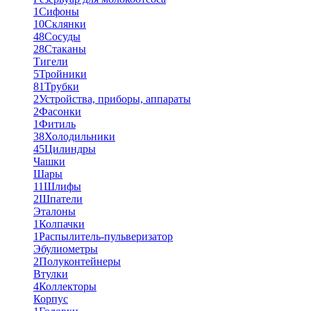
1
Сифоны
10
Склянки
48
Сосуды
28
Стаканы
Тигели
5
Тройники
81
Трубки
2
Устройства, приборы, аппараты
2
Фасонки
1
Фитиль
38
Холодильники
45
Цилиндры
Чашки
Шары
11
Шлифы
2
Шпатели
Эталоны
1
Колпачки
1
Распылитель-пульверизатор
Эбулиометры
2
Полуконтейнеры
Втулки
4
Коллекторы
Корпус