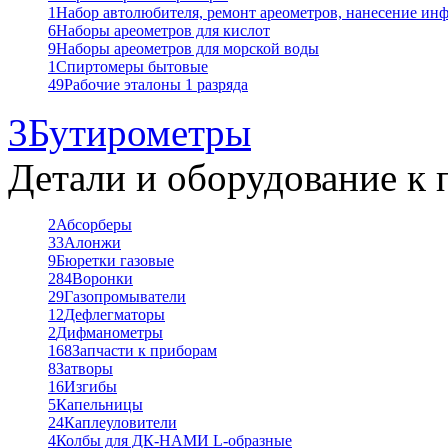
1
Набор автолюбителя, ремонт ареометров, нанесение ин
6
Наборы ареометров для кислот
9
Наборы ареометров для морской воды
1
Спиртомеры бытовые
49
Рабочие эталоны 1 разряда
3
Бутирометры
Детали и оборудование к 
2
Абсорберы
33
Алонжи
9
Бюретки газовые
284
Воронки
29
Газопромыватели
12
Дефлегматоры
2
Дифманометры
168
Запчасти к приборам
8
Затворы
16
Изгибы
5
Капельницы
24
Каплеуловители
4
Колбы для ДК-НАМИ L-образные