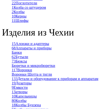
22
Поглотители
1
Колба со штуцером
2
Колбы
10
Керны
11
Шлифы
Изделия из Чехии
15
Алонжи и адаптеры
68
Аппараты и приборы
Банки
62
Бутыли
73
Бюксы
Бюретки и микробюретки
117
Воронки
Воронки Шотта и тигли
133
Детали и оборудование к приборам и аппаратам
19
Дозаторы
9
Емкости
1
Затворы
10
Капельницы
80
Колбы
18
Колбы Бунзена