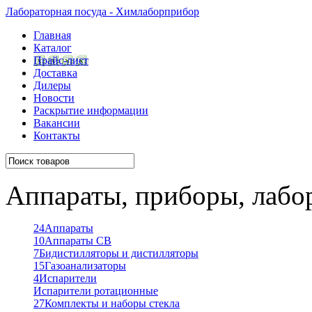
Лабораторная посуда - Химлаборприбор
Главная
Каталог
Прайс-лист
Доставка
Дилеры
Новости
Раскрытие информации
Вакансии
Контакты
Аппараты, приборы, лабо
24
Аппараты
10
Аппараты СВ
7
Бидистилляторы и дистилляторы
15
Газоанализаторы
4
Испарители
Испарители ротационные
27
Комплекты и наборы стекла