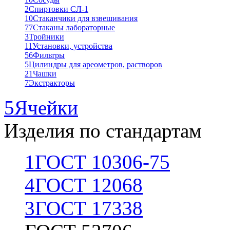
2
Спиртовки СЛ-1
10
Стаканчики для взвешивания
77
Стаканы лабораторные
3
Тройники
11
Установки, устройства
56
Фильтры
5
Цилиндры для ареометров, растворов
21
Чашки
7
Экстракторы
5
Ячейки
Изделия по стандартам
1
ГОСТ 10306-75
4
ГОСТ 12068
3
ГОСТ 17338