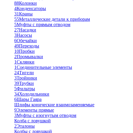
88
Колонки
4
Конденсаторы
31
Краны
55
Металлические детали к приборам
5
Муфты с прямым отводом
27
Насадки
3
Насосы
6
Обечайки
49
Переходы
10
Пробки
2
Промывалки
1
Склянки
1
Соединительные элементы
24
Тигели
3
Тройники
39
Трубки
5
Фильтры
34
Холодильники
6
Шары Гаяра
Шлифы конические взаимозаменяемые
9
Элементы прямые
3
Муфты с изогнутым отводом
Колба с ловушкой
2
Эталоны
Колбы с ловушкой