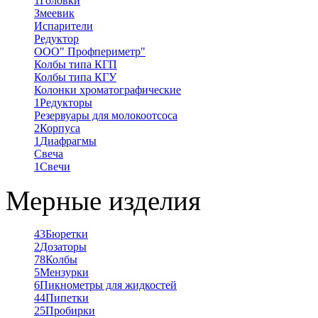
1
Головки
Змеевик
Испарители
Редуктор
ООО" Профпериметр"
Колбы типа КГП
Колбы типа КГУ
Колонки хроматографические
1
Редукторы
Резервуары для молокоотсоса
2
Корпуса
1
Диафрагмы
Свеча
1
Свечи
Мерные изделия
43
Бюретки
2
Дозаторы
78
Колбы
5
Мензурки
6
Пикнометры для жидкостей
44
Пипетки
25
Пробирки