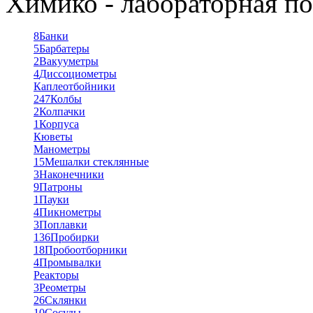
Химико - лабораторная по
8
Банки
5
Барбатеры
2
Вакууметры
4
Диссоциометры
Каплеотбойники
247
Колбы
2
Колпачки
1
Корпуса
Кюветы
Манометры
15
Мешалки стеклянные
3
Наконечники
9
Патроны
1
Пауки
4
Пикнометры
3
Поплавки
136
Пробирки
18
Пробоотборники
4
Промывалки
Реакторы
3
Реометры
26
Склянки
10
Сосуды