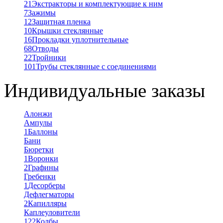
21
Экстракторы и комплектующие к ним
7
Зажимы
12
Защитная пленка
10
Крышки стеклянные
16
Прокладки уплотнительные
68
Отводы
22
Тройники
101
Трубы стеклянные с соединениями
Индивидуальные заказы
Алонжи
Ампулы
1
Баллоны
Бани
Бюретки
1
Воронки
2
Графины
Гребенки
1
Десорберы
Дефлегматоры
2
Капилляры
Каплеуловители
122
Колбы