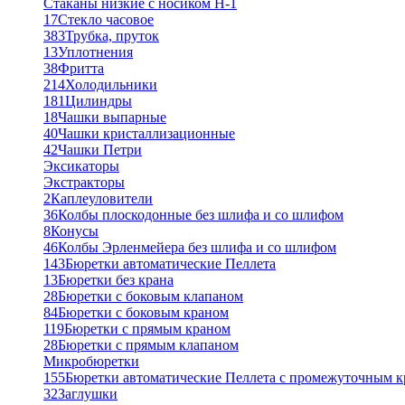
Стаканы низкие с носиком Н-1
17
Стекло часовое
383
Трубка, пруток
13
Уплотнения
38
Фритта
214
Холодильники
181
Цилиндры
18
Чашки выпарные
40
Чашки кристаллизационные
42
Чашки Петри
Эксикаторы
Экстракторы
2
Каплеуловители
36
Колбы плоскодонные без шлифа и со шлифом
8
Конусы
46
Колбы Эрленмейера без шлифа и со шлифом
143
Бюретки автоматические Пеллета
13
Бюретки без крана
28
Бюретки с боковым клапаном
84
Бюретки с боковым краном
119
Бюретки с прямым краном
28
Бюретки с прямым клапаном
Микробюретки
155
Бюретки автоматические Пеллета с промежуточным 
32
Заглушки