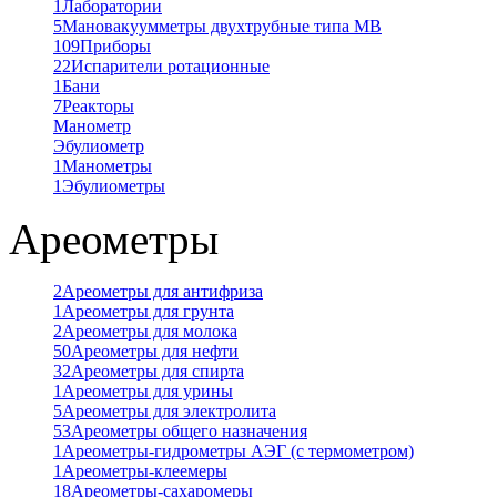
1
Лаборатории
5
Мановакуумметры двухтрубные типа МВ
109
Приборы
22
Испарители ротационные
1
Бани
7
Реакторы
Манометр
Эбулиометр
1
Манометры
1
Эбулиометры
Ареометры
2
Ареометры для антифриза
1
Ареометры для грунта
2
Ареометры для молока
50
Ареометры для нефти
32
Ареометры для спирта
1
Ареометры для урины
5
Ареометры для электролита
53
Ареометры общего назначения
1
Ареометры-гидрометры АЭГ (с термометром)
1
Ареометры-клеемеры
18
Ареометры-сахаромеры