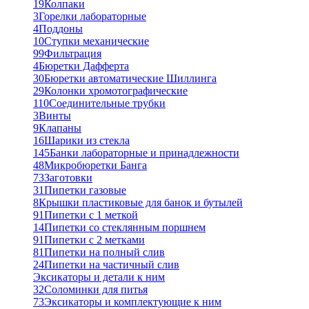
19
Колпаки
3
Горелки лабораторные
4
Поддоны
10
Ступки механические
99
Фильтрация
4
Бюретки Дафферта
30
Бюретки автоматические Шиллинга
29
Колонки хромотографические
110
Соединительные трубки
3
Винты
9
Клапаны
16
Шарики из стекла
145
Банки лабораторные и принадлежности
48
Микробюретки Банга
73
Заготовки
31
Пипетки газовые
8
Крышки пластиковые для банок и бутылей
91
Пипетки с 1 меткой
14
Пипетки со стеклянным поршнем
91
Пипетки с 2 метками
81
Пипетки на полный слив
24
Пипетки на частичный слив
Эксикаторы и детали к ним
32
Соломинки для питья
73
Эксикаторы и комплектующие к ним