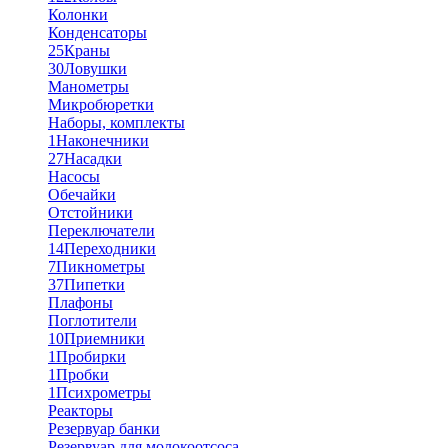
Колонки
Конденсаторы
25
Краны
30
Ловушки
Манометры
Микробюретки
Наборы, комплекты
1
Наконечники
27
Насадки
Насосы
Обечайки
Отстойники
Переключатели
14
Переходники
7
Пикнометры
37
Пипетки
Плафоны
Поглотители
10
Приемники
1
Пробирки
1
Пробки
1
Психрометры
Реакторы
Резервуар банки
Резервуар для молокоотсоса