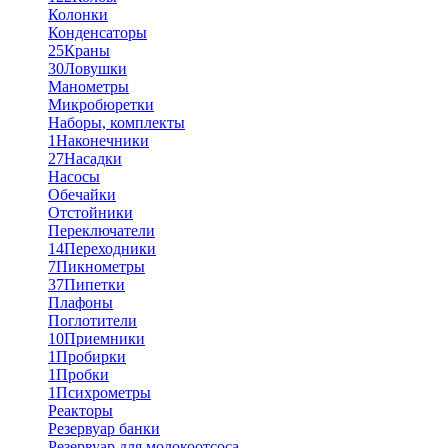
Колонки
Конденсаторы
25
Краны
30
Ловушки
Манометры
Микробюретки
Наборы, комплекты
1
Наконечники
27
Насадки
Насосы
Обечайки
Отстойники
Переключатели
14
Переходники
7
Пикнометры
37
Пипетки
Плафоны
Поглотители
10
Приемники
1
Пробирки
1
Пробки
1
Психрометры
Реакторы
Резервуар банки
Резервуар для молокоотсоса