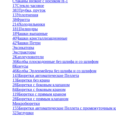
Стаканы низкие с носиком Н-1
17
Стекло часовое
383
Трубка, пруток
13
Уплотнения
38
Фритта
214
Холодильники
181
Цилиндры
18
Чашки выпарные
40
Чашки кристаллизационные
42
Чашки Петри
Эксикаторы
Экстракторы
2
Каплеуловители
36
Колбы плоскодонные без шлифа и со шлифом
8
Конусы
46
Колбы Эрленмейера без шлифа и со шлифом
143
Бюретки автоматические Пеллета
13
Бюретки без крана
28
Бюретки с боковым клапаном
84
Бюретки с боковым краном
119
Бюретки с прямым краном
28
Бюретки с прямым клапаном
Микробюретки
155
Бюретки автоматические Пеллета с промежуточным 
32
Заглушки