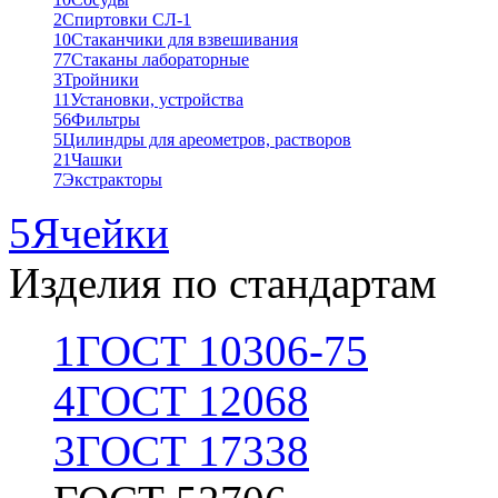
2
Спиртовки СЛ-1
10
Стаканчики для взвешивания
77
Стаканы лабораторные
3
Тройники
11
Установки, устройства
56
Фильтры
5
Цилиндры для ареометров, растворов
21
Чашки
7
Экстракторы
5
Ячейки
Изделия по стандартам
1
ГОСТ 10306-75
4
ГОСТ 12068
3
ГОСТ 17338