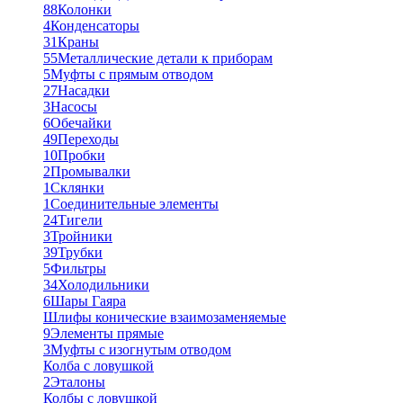
88
Колонки
4
Конденсаторы
31
Краны
55
Металлические детали к приборам
5
Муфты с прямым отводом
27
Насадки
3
Насосы
6
Обечайки
49
Переходы
10
Пробки
2
Промывалки
1
Склянки
1
Соединительные элементы
24
Тигели
3
Тройники
39
Трубки
5
Фильтры
34
Холодильники
6
Шары Гаяра
Шлифы конические взаимозаменяемые
9
Элементы прямые
3
Муфты с изогнутым отводом
Колба с ловушкой
2
Эталоны
Колбы с ловушкой