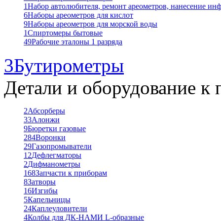
1
Набор автолюбителя, ремонт ареометров, нанесение ин
6
Наборы ареометров для кислот
9
Наборы ареометров для морской воды
1
Спиртомеры бытовые
49
Рабочие эталоны 1 разряда
3
Бутирометры
Детали и оборудование к 
2
Абсорберы
33
Алонжи
9
Бюретки газовые
284
Воронки
29
Газопромыватели
12
Дефлегматоры
2
Дифманометры
168
Запчасти к приборам
8
Затворы
16
Изгибы
5
Капельницы
24
Каплеуловители
4
Колбы для ДК-НАМИ L-образные