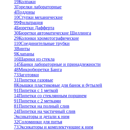
19
Колпаки
3
Горелки лабораторные
4
Поддоны
10
Ступки механические
99
Фильтрация
4
Бюретки Дафферта
30
Бюретки автоматические Шиллинга
29
Колонки хромотографические
110
Соединительные трубки
3
Винты
9
Клапаны
16
Шарики из стекла
145
Банки лабораторные и принадлежности
48
Микробюретки Банга
73
Заготовки
31
Пипетки газовые
8
Крышки пластиковые для банок и бутылей
91
Пипетки с 1 меткой
14
Пипетки со стеклянным поршнем
91
Пипетки с 2 метками
81
Пипетки на полный слив
24
Пипетки на частичный слив
Эксикаторы и детали к ним
32
Соломинки для питья
73
Эксикаторы и комплектующие к ним