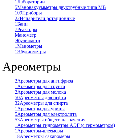
1
Лаборатории
5
Мановакуумметры двухтрубные типа МВ
109
Приборы
22
Испарители ротационные
1
Бани
7
Реакторы
Манометр
Эбулиометр
1
Манометры
1
Эбулиометры
Ареометры
2
Ареометры для антифриза
1
Ареометры для грунта
2
Ареометры для молока
50
Ареометры для нефти
32
Ареометры для спирта
1
Ареометры для урины
5
Ареометры для электролита
53
Ареометры общего назначения
1
Ареометры-гидрометры АЭГ (с термометром)
1
Ареометры-клеемеры
18
Ареометры-сахаромеры