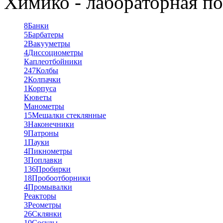
Химико - лабораторная по
8
Банки
5
Барбатеры
2
Вакууметры
4
Диссоциометры
Каплеотбойники
247
Колбы
2
Колпачки
1
Корпуса
Кюветы
Манометры
15
Мешалки стеклянные
3
Наконечники
9
Патроны
1
Пауки
4
Пикнометры
3
Поплавки
136
Пробирки
18
Пробоотборники
4
Промывалки
Реакторы
3
Реометры
26
Склянки
10
Сосуды