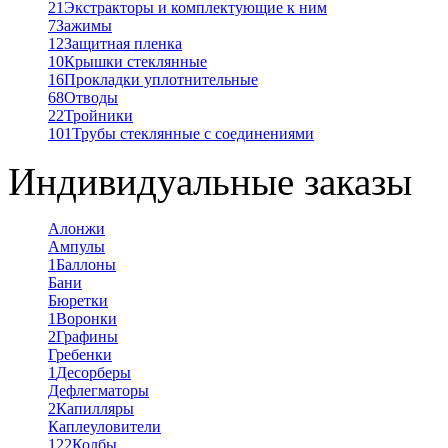
21
Экстракторы и комплектующие к ним
7
Зажимы
12
Защитная пленка
10
Крышки стеклянные
16
Прокладки уплотнительные
68
Отводы
22
Тройники
101
Трубы стеклянные с соединениями
Индивидуальные заказы
Алонжи
Ампулы
1
Баллоны
Бани
Бюретки
1
Воронки
2
Графины
Гребенки
1
Десорберы
Дефлегматоры
2
Капилляры
Каплеуловители
122
Колбы