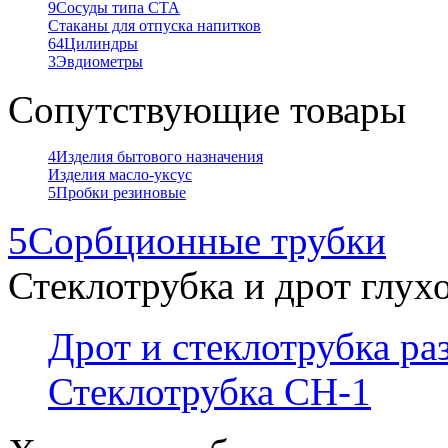
9
Сосуды типа СТА
Стаканы для отпуска напитков
64
Цилиндры
3
Эвдиометры
Сопутствующие товары
4
Изделия бытового назначения
Изделия масло-уксус
5
Пробки резиновые
5
Сорбционные трубки
Стеклотрубка и дрот глух
Дрот и стеклотрубка р
Стеклотрубка СН-1