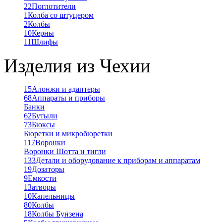
22
Поглотители
1
Колба со штуцером
2
Колбы
10
Керны
11
Шлифы
Изделия из Чехии
15
Алонжи и адаптеры
68
Аппараты и приборы
Банки
62
Бутыли
73
Бюксы
Бюретки и микробюретки
117
Воронки
Воронки Шотта и тигли
133
Детали и оборудование к приборам и аппаратам
19
Дозаторы
9
Емкости
1
Затворы
10
Капельницы
80
Колбы
18
Колбы Бунзена