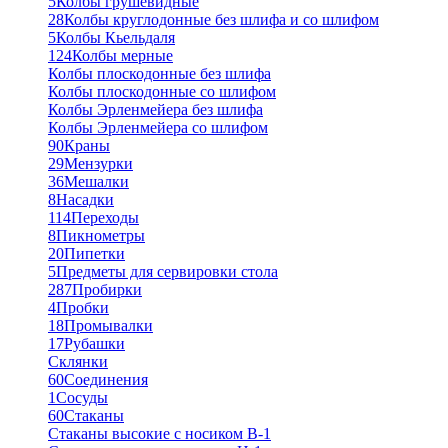
5
Колбы грушевидные
28
Колбы круглодонные без шлифа и со шлифом
5
Колбы Кьельдаля
124
Колбы мерные
Колбы плоскодонные без шлифа
Колбы плоскодонные со шлифом
Колбы Эрленмейера без шлифа
Колбы Эрленмейера со шлифом
90
Краны
29
Мензурки
36
Мешалки
8
Насадки
114
Переходы
8
Пикнометры
20
Пипетки
5
Предметы для сервировки стола
287
Пробирки
4
Пробки
18
Промывалки
17
Рубашки
Склянки
60
Соединения
1
Сосуды
60
Стаканы
Стаканы высокие с носиком В-1