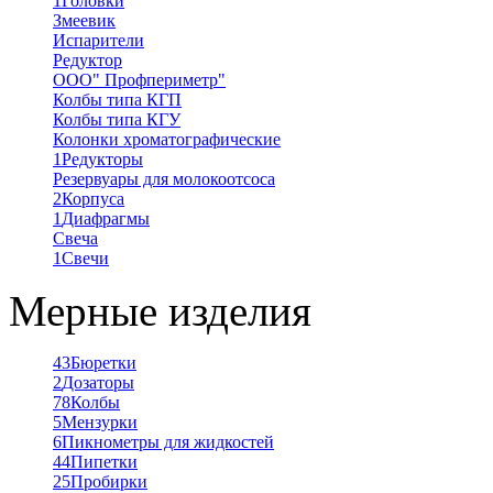
1
Головки
Змеевик
Испарители
Редуктор
ООО" Профпериметр"
Колбы типа КГП
Колбы типа КГУ
Колонки хроматографические
1
Редукторы
Резервуары для молокоотсоса
2
Корпуса
1
Диафрагмы
Свеча
1
Свечи
Мерные изделия
43
Бюретки
2
Дозаторы
78
Колбы
5
Мензурки
6
Пикнометры для жидкостей
44
Пипетки
25
Пробирки