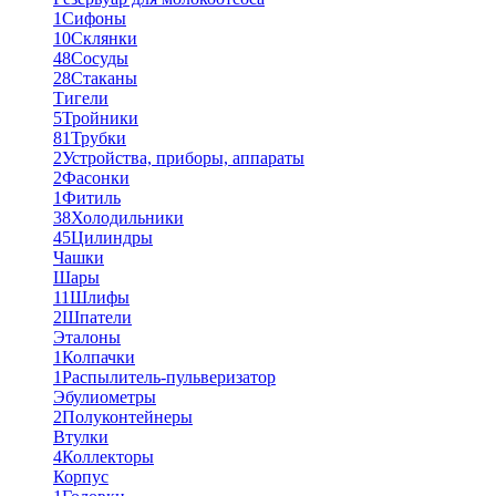
1
Сифоны
10
Склянки
48
Сосуды
28
Стаканы
Тигели
5
Тройники
81
Трубки
2
Устройства, приборы, аппараты
2
Фасонки
1
Фитиль
38
Холодильники
45
Цилиндры
Чашки
Шары
11
Шлифы
2
Шпатели
Эталоны
1
Колпачки
1
Распылитель-пульверизатор
Эбулиометры
2
Полуконтейнеры
Втулки
4
Коллекторы
Корпус