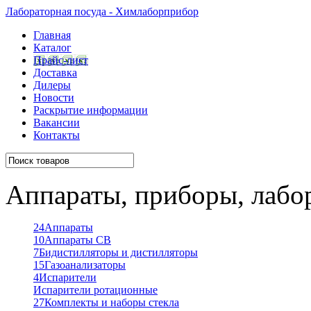
Лабораторная посуда - Химлаборприбор
Главная
Каталог
Прайс-лист
Доставка
Дилеры
Новости
Раскрытие информации
Вакансии
Контакты
Аппараты, приборы, лабо
24
Аппараты
10
Аппараты СВ
7
Бидистилляторы и дистилляторы
15
Газоанализаторы
4
Испарители
Испарители ротационные
27
Комплекты и наборы стекла