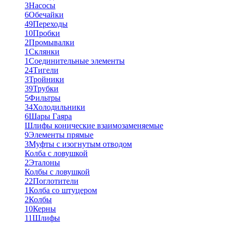
3
Насосы
6
Обечайки
49
Переходы
10
Пробки
2
Промывалки
1
Склянки
1
Соединительные элементы
24
Тигели
3
Тройники
39
Трубки
5
Фильтры
34
Холодильники
6
Шары Гаяра
Шлифы конические взаимозаменяемые
9
Элементы прямые
3
Муфты с изогнутым отводом
Колба с ловушкой
2
Эталоны
Колбы с ловушкой
22
Поглотители
1
Колба со штуцером
2
Колбы
10
Керны
11
Шлифы