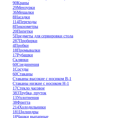
90
Краны
29
Мензурки
36
Мешалки
8
Насадки
114
Переходы
8
Пикнометры
20
Пипетки
5
Предметы для сервировки стола
287
Пробирки
4
Пробки
18
Промывалки
17
Рубашки
Склянки
60
Соединения
1
Сосуды
60
Стаканы
Стаканы высокие с носиком В-1
Стаканы низкие с носиком Н-1
17
Стекло часовое
383
Трубка, пруток
13
Уплотнения
38
Фритта
214
Холодильники
181
Цилиндры
18
Чашки выпарные