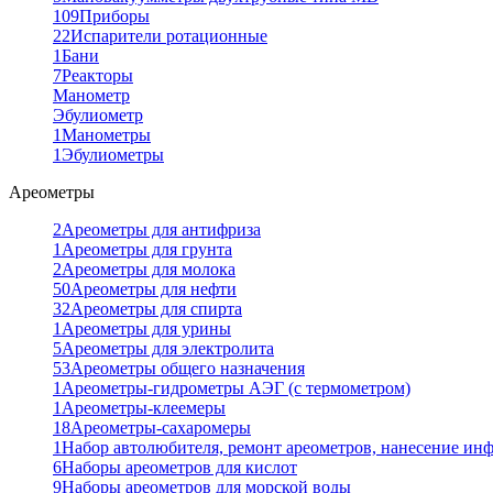
109
Приборы
22
Испарители ротационные
1
Бани
7
Реакторы
Манометр
Эбулиометр
1
Манометры
1
Эбулиометры
Ареометры
2
Ареометры для антифриза
1
Ареометры для грунта
2
Ареометры для молока
50
Ареометры для нефти
32
Ареометры для спирта
1
Ареометры для урины
5
Ареометры для электролита
53
Ареометры общего назначения
1
Ареометры-гидрометры АЭГ (с термометром)
1
Ареометры-клеемеры
18
Ареометры-сахаромеры
1
Набор автолюбителя, ремонт ареометров, нанесение ин
6
Наборы ареометров для кислот
9
Наборы ареометров для морской воды