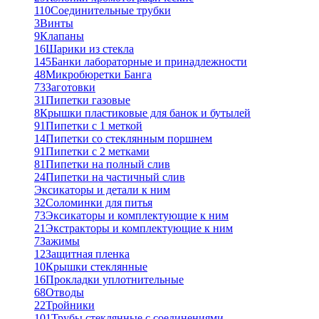
110
Соединительные трубки
3
Винты
9
Клапаны
16
Шарики из стекла
145
Банки лабораторные и принадлежности
48
Микробюретки Банга
73
Заготовки
31
Пипетки газовые
8
Крышки пластиковые для банок и бутылей
91
Пипетки с 1 меткой
14
Пипетки со стеклянным поршнем
91
Пипетки с 2 метками
81
Пипетки на полный слив
24
Пипетки на частичный слив
Эксикаторы и детали к ним
32
Соломинки для питья
73
Эксикаторы и комплектующие к ним
21
Экстракторы и комплектующие к ним
7
Зажимы
12
Защитная пленка
10
Крышки стеклянные
16
Прокладки уплотнительные
68
Отводы
22
Тройники
101
Трубы стеклянные с соединениями