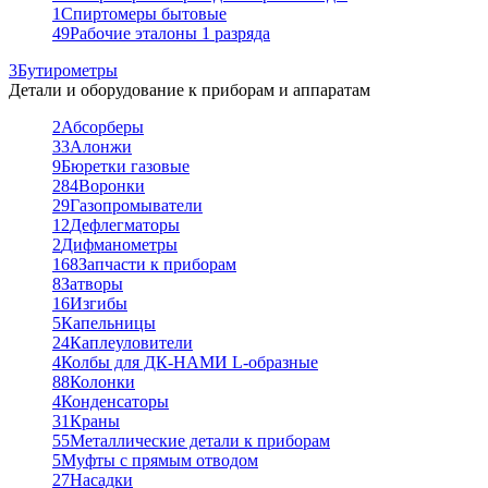
1
Спиртомеры бытовые
49
Рабочие эталоны 1 разряда
3
Бутирометры
Детали и оборудование к приборам и аппаратам
2
Абсорберы
33
Алонжи
9
Бюретки газовые
284
Воронки
29
Газопромыватели
12
Дефлегматоры
2
Дифманометры
168
Запчасти к приборам
8
Затворы
16
Изгибы
5
Капельницы
24
Каплеуловители
4
Колбы для ДК-НАМИ L-образные
88
Колонки
4
Конденсаторы
31
Краны
55
Металлические детали к приборам
5
Муфты с прямым отводом
27
Насадки