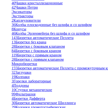
40
Чашки кристаллизационные
42
Чашки Петри
Эксикаторы
Экстракторы
2
Каплеуловители
36
Колбы плоскодонные без шлифа и со шлифом
8
Конусы
46
Колбы Эрленмейера без шлифа и со шлифом
143
Бюретки автоматические Пеллета
13
Бюретки без крана
28
Бюретки с боковым клапаном
84
Бюретки с боковым краном
119
Бюретки с прямым краном
28
Бюретки с прямым клапаном
Микробюретки
155
Бюретки автоматические Пеллета с промежуточным 
32
Заглушки
19
Колпаки
3
Горелки лабораторные
4
Поддоны
10
Ступки механические
99
Фильтрация
4
Бюретки Дафферта
30
Бюретки автоматические Шиллинга
29
Колонки хромотографические