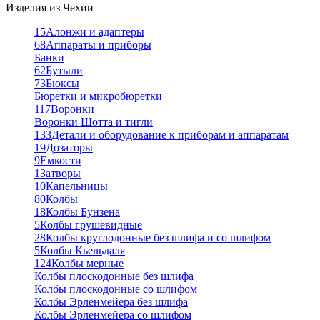
Изделия из Чехии
15
Алонжи и адаптеры
68
Аппараты и приборы
Банки
62
Бутыли
73
Бюксы
Бюретки и микробюретки
117
Воронки
Воронки Шотта и тигли
133
Детали и оборудование к приборам и аппаратам
19
Дозаторы
9
Емкости
1
Затворы
10
Капельницы
80
Колбы
18
Колбы Бунзена
5
Колбы грушевидные
28
Колбы круглодонные без шлифа и со шлифом
5
Колбы Кьельдаля
124
Колбы мерные
Колбы плоскодонные без шлифа
Колбы плоскодонные со шлифом
Колбы Эрленмейера без шлифа
Колбы Эрленмейера со шлифом