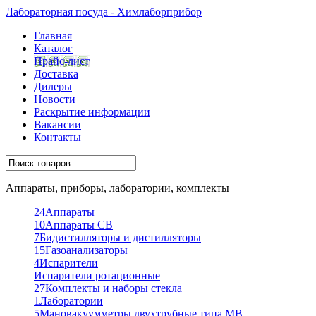
Лабораторная посуда - Химлаборприбор
Главная
Каталог
Прайс-лист
Доставка
Дилеры
Новости
Раскрытие информации
Вакансии
Контакты
Аппараты, приборы, лаборатории, комплекты
24
Аппараты
10
Аппараты СВ
7
Бидистилляторы и дистилляторы
15
Газоанализаторы
4
Испарители
Испарители ротационные
27
Комплекты и наборы стекла
1
Лаборатории
5
Мановакуумметры двухтрубные типа МВ