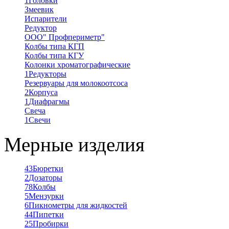
1
Головки
Змеевик
Испарители
Редуктор
ООО" Профпериметр"
Колбы типа КГП
Колбы типа КГУ
Колонки хроматографические
1
Редукторы
Резервуары для молокоотсоса
2
Корпуса
1
Диафрагмы
Свеча
1
Свечи
Мерные изделия
43
Бюретки
2
Дозаторы
78
Колбы
5
Мензурки
6
Пикнометры для жидкостей
44
Пипетки
25
Пробирки