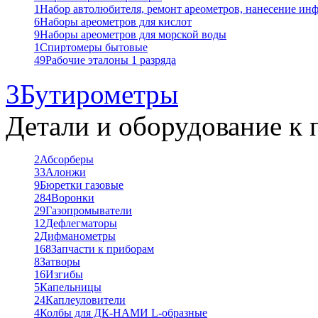
1
Набор автолюбителя, ремонт ареометров, нанесение ин
6
Наборы ареометров для кислот
9
Наборы ареометров для морской воды
1
Спиртомеры бытовые
49
Рабочие эталоны 1 разряда
3
Бутирометры
Детали и оборудование к 
2
Абсорберы
33
Алонжи
9
Бюретки газовые
284
Воронки
29
Газопромыватели
12
Дефлегматоры
2
Дифманометры
168
Запчасти к приборам
8
Затворы
16
Изгибы
5
Капельницы
24
Каплеуловители
4
Колбы для ДК-НАМИ L-образные