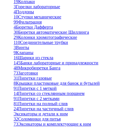
19
Колпаки
3
Горелки лабораторные
4
Поддоны
10
Ступки механические
99
Фильтрация
4
Бюретки Дафферта
30
Бюретки автоматические Шиллинга
29
Колонки хромотографические
110
Соединительные трубки
3
Винты
9
Клапаны
16
Шарики из стекла
145
Банки лабораторные и принадлежности
48
Микробюретки Банга
73
Заготовки
31
Пипетки газовые
8
Крышки пластиковые для банок и бутылей
91
Пипетки с 1 меткой
14
Пипетки со стеклянным поршнем
91
Пипетки с 2 метками
81
Пипетки на полный слив
24
Пипетки на частичный слив
Эксикаторы и детали к ним
32
Соломинки для питья
73
Эксикаторы и комплектующие к ним