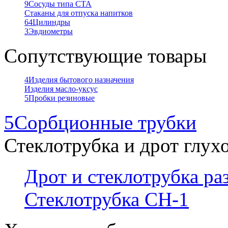
9
Сосуды типа СТА
Стаканы для отпуска напитков
64
Цилиндры
3
Эвдиометры
Сопутствующие товары
4
Изделия бытового назначения
Изделия масло-уксус
5
Пробки резиновые
5
Сорбционные трубки
Стеклотрубка и дрот глух
Дрот и стеклотрубка р
Стеклотрубка СН-1