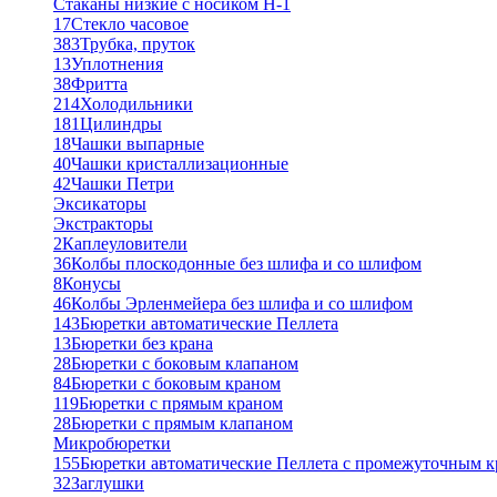
Стаканы низкие с носиком Н-1
17
Стекло часовое
383
Трубка, пруток
13
Уплотнения
38
Фритта
214
Холодильники
181
Цилиндры
18
Чашки выпарные
40
Чашки кристаллизационные
42
Чашки Петри
Эксикаторы
Экстракторы
2
Каплеуловители
36
Колбы плоскодонные без шлифа и со шлифом
8
Конусы
46
Колбы Эрленмейера без шлифа и со шлифом
143
Бюретки автоматические Пеллета
13
Бюретки без крана
28
Бюретки с боковым клапаном
84
Бюретки с боковым краном
119
Бюретки с прямым краном
28
Бюретки с прямым клапаном
Микробюретки
155
Бюретки автоматические Пеллета с промежуточным 
32
Заглушки