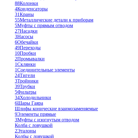
88
Колонки
4
Конденсаторы
31
Краны
55
Металлические детали к приборам
5
Муфты с прямым отводом
27
Насадки
3
Насосы
6
Обечайки
49
Переходы
10
Пробки
2
Промывалки
1
Склянки
1
Соединительные элементы
24
Тигели
3
Тройники
39
Трубки
5
Фильтры
34
Холодильники
6
Шары Гаяра
Шлифы конические взаимозаменяемые
9
Элементы прямые
3
Муфты с изогнутым отводом
Колба с ловушкой
2
Эталоны
Колбы с ловушкой