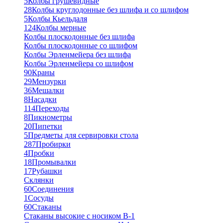
5
Колбы грушевидные
28
Колбы круглодонные без шлифа и со шлифом
5
Колбы Кьельдаля
124
Колбы мерные
Колбы плоскодонные без шлифа
Колбы плоскодонные со шлифом
Колбы Эрленмейера без шлифа
Колбы Эрленмейера со шлифом
90
Краны
29
Мензурки
36
Мешалки
8
Насадки
114
Переходы
8
Пикнометры
20
Пипетки
5
Предметы для сервировки стола
287
Пробирки
4
Пробки
18
Промывалки
17
Рубашки
Склянки
60
Соединения
1
Сосуды
60
Стаканы
Стаканы высокие с носиком В-1