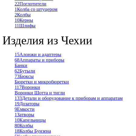
22
Поглотители
1
Колба со штуцером
2
Колбы
10
Керны
11
Шлифы
Изделия из Чехии
15
Алонжи и адаптеры
68
Аппараты и приборы
Банки
62
Бутыли
73
Бюксы
Бюретки и микробюретки
117
Воронки
Воронки Шотта и тигли
133
Детали и оборудование к приборам и аппаратам
19
Дозаторы
9
Емкости
1
Затворы
10
Капельницы
80
Колбы
18
Колбы Бунзена