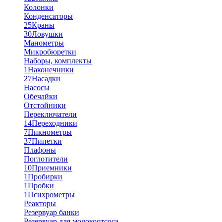
Колонки
Конденсаторы
25
Краны
30
Ловушки
Манометры
Микробюретки
Наборы, комплекты
1
Наконечники
27
Насадки
Насосы
Обечайки
Отстойники
Переключатели
14
Переходники
7
Пикнометры
37
Пипетки
Плафоны
Поглотители
10
Приемники
1
Пробирки
1
Пробки
1
Психрометры
Реакторы
Резервуар банки
Резервуар для молокоотсоса