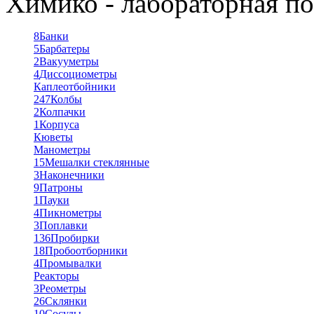
Химико - лабораторная по
8
Банки
5
Барбатеры
2
Вакууметры
4
Диссоциометры
Каплеотбойники
247
Колбы
2
Колпачки
1
Корпуса
Кюветы
Манометры
15
Мешалки стеклянные
3
Наконечники
9
Патроны
1
Пауки
4
Пикнометры
3
Поплавки
136
Пробирки
18
Пробоотборники
4
Промывалки
Реакторы
3
Реометры
26
Склянки
10
Сосуды