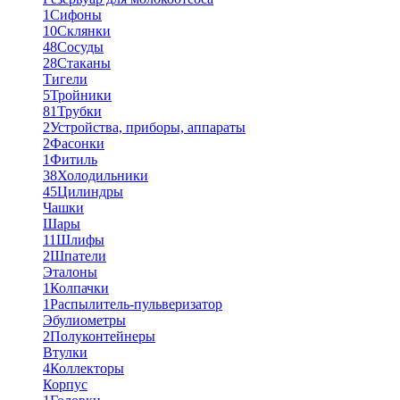
1
Сифоны
10
Склянки
48
Сосуды
28
Стаканы
Тигели
5
Тройники
81
Трубки
2
Устройства, приборы, аппараты
2
Фасонки
1
Фитиль
38
Холодильники
45
Цилиндры
Чашки
Шары
11
Шлифы
2
Шпатели
Эталоны
1
Колпачки
1
Распылитель-пульверизатор
Эбулиометры
2
Полуконтейнеры
Втулки
4
Коллекторы
Корпус