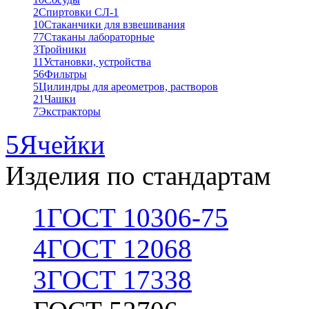
2
Спиртовки СЛ-1
10
Стаканчики для взвешивания
77
Стаканы лабораторные
3
Тройники
11
Установки, устройства
56
Фильтры
5
Цилиндры для ареометров, растворов
21
Чашки
7
Экстракторы
5
Ячейки
Изделия по стандартам
1
ГОСТ 10306-75
4
ГОСТ 12068
3
ГОСТ 17338