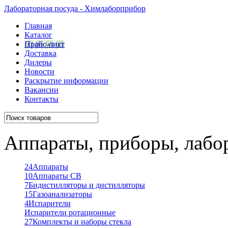
Лабораторная посуда - Химлаборприбор
Главная
Каталог
Прайс-лист
Доставка
Дилеры
Новости
Раскрытие информации
Вакансии
Контакты
Аппараты, приборы, лабо
24
Аппараты
10
Аппараты СВ
7
Бидистилляторы и дистилляторы
15
Газоанализаторы
4
Испарители
Испарители ротационные
27
Комплекты и наборы стекла