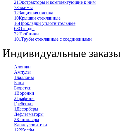
21
Экстракторы и комплектующие к ним
7
Зажимы
12
Защитная пленка
10
Крышки стеклянные
16
Прокладки уплотнительные
68
Отводы
22
Тройники
101
Трубы стеклянные с соединениями
Индивидуальные заказы
Алонжи
Ампулы
1
Баллоны
Бани
Бюретки
1
Воронки
2
Графины
Гребенки
1
Десорберы
Дефлегматоры
2
Капилляры
Каплеуловители
122
Колбы