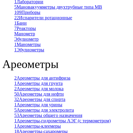
1
Лаборатории
5
Мановакуумметры двухтрубные типа МВ
109
Приборы
22
Испарители ротационные
1
Бани
7
Реакторы
Манометр
Эбулиометр
1
Манометры
1
Эбулиометры
Ареометры
2
Ареометры для антифриза
1
Ареометры для грунта
2
Ареометры для молока
50
Ареометры для нефти
32
Ареометры для спирта
1
Ареометры для урины
5
Ареометры для электролита
53
Ареометры общего назначения
1
Ареометры-гидрометры АЭГ (с термометром)
1
Ареометры-клеемеры
18
Ареометры-сахаромеры