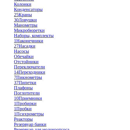
Колонки
Конденсаторы
25
Краны
30
Ловушки
Манометры
Микробюретки
Наборы, комплекты
1
Наконечники
27
Насадки
Насосы
Обечайки
Отстойники
Переключатели
14
Переходники
7
Пикнометры
37
Пипетки
Плафоны
Поглотители
10
Приемники
1
Пробирки
1
Пробки
1
Психрометры
Реакторы
Резервуар банки
Резервуар для молокоотсоса