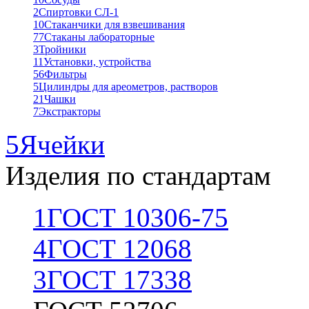
2
Спиртовки СЛ-1
10
Стаканчики для взвешивания
77
Стаканы лабораторные
3
Тройники
11
Установки, устройства
56
Фильтры
5
Цилиндры для ареометров, растворов
21
Чашки
7
Экстракторы
5
Ячейки
Изделия по стандартам
1
ГОСТ 10306-75
4
ГОСТ 12068
3
ГОСТ 17338