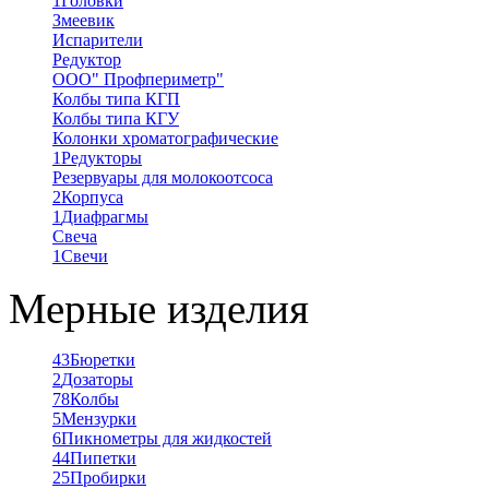
1
Головки
Змеевик
Испарители
Редуктор
ООО" Профпериметр"
Колбы типа КГП
Колбы типа КГУ
Колонки хроматографические
1
Редукторы
Резервуары для молокоотсоса
2
Корпуса
1
Диафрагмы
Свеча
1
Свечи
Мерные изделия
43
Бюретки
2
Дозаторы
78
Колбы
5
Мензурки
6
Пикнометры для жидкостей
44
Пипетки
25
Пробирки