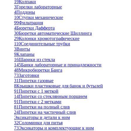
19
Колпаки
3
Горелки лабораторные
4
Поддоны
10
Ступки механические
99
Фильтрация
4
Бюретки Дафферта
30
Бюретки автоматические Шиллинга
29
Колонки хромотографические
110
Соединительные трубки
3
Винты
9
Клапаны
16
Шарики из стекла
145
Банки лабораторные и принадлежности
48
Микробюретки Банга
73
Заготовки
31
Пипетки газовые
8
Крышки пластиковые для банок и бутылей
91
Пипетки с 1 меткой
14
Пипетки со стеклянным поршнем
91
Пипетки с 2 метками
81
Пипетки на полный слив
24
Пипетки на частичный слив
Эксикаторы и детали к ним
32
Соломинки для питья
73
Эксикаторы и комплектующие к ним