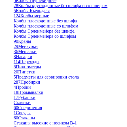
5
Колбы грушевидные
28
Колбы круглодонные без шлифа и со шлифом
5
Колбы Кьельдаля
124
Колбы мерные
Колбы плоскодонные без шлифа
Колбы плоскодонные со шлифом
Колбы Эрленмейера без шлифа
Колбы Эрленмейера со шлифом
90
Краны
29
Мензурки
36
Мешалки
8
Насадки
114
Переходы
8
Пикнометры
20
Пипетки
5
Предметы для сервировки стола
287
Пробирки
4
Пробки
18
Промывалки
17
Рубашки
Склянки
60
Соединения
1
Сосуды
60
Стаканы
Стаканы высокие с носиком В-1