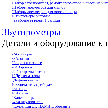
1
Набор автолюбителя, ремонт ареометров, нанесение ин
6
Наборы ареометров для кислот
9
Наборы ареометров для морской воды
1
Спиртомеры бытовые
49
Рабочие эталоны 1 разряда
3
Бутирометры
Детали и оборудование к 
2
Абсорберы
33
Алонжи
9
Бюретки газовые
284
Воронки
29
Газопромыватели
12
Дефлегматоры
2
Дифманометры
168
Запчасти к приборам
8
Затворы
16
Изгибы
5
Капельницы
24
Каплеуловители
4
Колбы для ДК-НАМИ L-образные