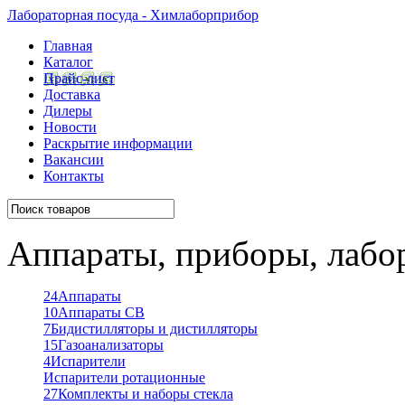
Лабораторная посуда - Химлаборприбор
Главная
Каталог
Прайс-лист
Доставка
Дилеры
Новости
Раскрытие информации
Вакансии
Контакты
Аппараты, приборы, лабо
24
Аппараты
10
Аппараты СВ
7
Бидистилляторы и дистилляторы
15
Газоанализаторы
4
Испарители
Испарители ротационные
27
Комплекты и наборы стекла