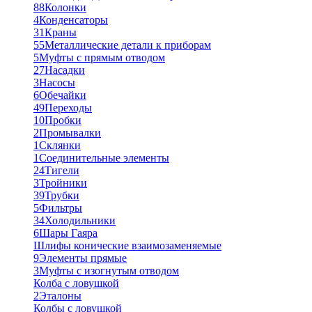
88
Колонки
4
Конденсаторы
31
Краны
55
Металлические детали к приборам
5
Муфты с прямым отводом
27
Насадки
3
Насосы
6
Обечайки
49
Переходы
10
Пробки
2
Промывалки
1
Склянки
1
Соединительные элементы
24
Тигели
3
Тройники
39
Трубки
5
Фильтры
34
Холодильники
6
Шары Гаяра
Шлифы конические взаимозаменяемые
9
Элементы прямые
3
Муфты с изогнутым отводом
Колба с ловушкой
2
Эталоны
Колбы с ловушкой