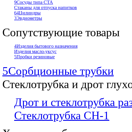
9
Сосуды типа СТА
Стаканы для отпуска напитков
64
Цилиндры
3
Эвдиометры
Сопутствующие товары
4
Изделия бытового назначения
Изделия масло-уксус
5
Пробки резиновые
5
Сорбционные трубки
Стеклотрубка и дрот глух
Дрот и стеклотрубка р
Стеклотрубка СН-1