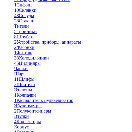
1
Сифоны
10
Склянки
48
Сосуды
28
Стаканы
Тигели
5
Тройники
81
Трубки
2
Устройства, приборы, аппараты
2
Фасонки
1
Фитиль
38
Холодильники
45
Цилиндры
Чашки
Шары
11
Шлифы
2
Шпатели
Эталоны
1
Колпачки
1
Распылитель-пульверизатор
Эбулиометры
2
Полуконтейнеры
Втулки
4
Коллекторы
Корпус