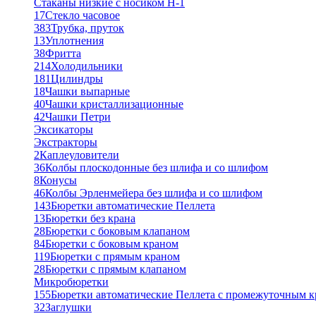
Стаканы низкие с носиком Н-1
17
Стекло часовое
383
Трубка, пруток
13
Уплотнения
38
Фритта
214
Холодильники
181
Цилиндры
18
Чашки выпарные
40
Чашки кристаллизационные
42
Чашки Петри
Эксикаторы
Экстракторы
2
Каплеуловители
36
Колбы плоскодонные без шлифа и со шлифом
8
Конусы
46
Колбы Эрленмейера без шлифа и со шлифом
143
Бюретки автоматические Пеллета
13
Бюретки без крана
28
Бюретки с боковым клапаном
84
Бюретки с боковым краном
119
Бюретки с прямым краном
28
Бюретки с прямым клапаном
Микробюретки
155
Бюретки автоматические Пеллета с промежуточным 
32
Заглушки