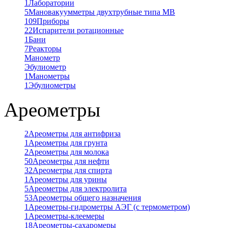
1
Лаборатории
5
Мановакуумметры двухтрубные типа МВ
109
Приборы
22
Испарители ротационные
1
Бани
7
Реакторы
Манометр
Эбулиометр
1
Манометры
1
Эбулиометры
Ареометры
2
Ареометры для антифриза
1
Ареометры для грунта
2
Ареометры для молока
50
Ареометры для нефти
32
Ареометры для спирта
1
Ареометры для урины
5
Ареометры для электролита
53
Ареометры общего назначения
1
Ареометры-гидрометры АЭГ (с термометром)
1
Ареометры-клеемеры
18
Ареометры-сахаромеры