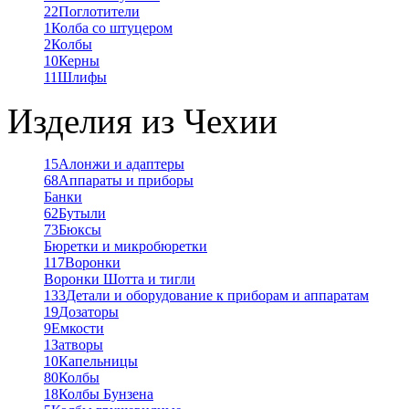
22
Поглотители
1
Колба со штуцером
2
Колбы
10
Керны
11
Шлифы
Изделия из Чехии
15
Алонжи и адаптеры
68
Аппараты и приборы
Банки
62
Бутыли
73
Бюксы
Бюретки и микробюретки
117
Воронки
Воронки Шотта и тигли
133
Детали и оборудование к приборам и аппаратам
19
Дозаторы
9
Емкости
1
Затворы
10
Капельницы
80
Колбы
18
Колбы Бунзена