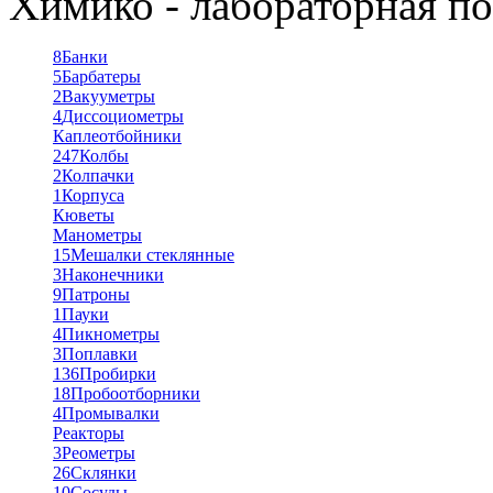
Химико - лабораторная по
8
Банки
5
Барбатеры
2
Вакууметры
4
Диссоциометры
Каплеотбойники
247
Колбы
2
Колпачки
1
Корпуса
Кюветы
Манометры
15
Мешалки стеклянные
3
Наконечники
9
Патроны
1
Пауки
4
Пикнометры
3
Поплавки
136
Пробирки
18
Пробоотборники
4
Промывалки
Реакторы
3
Реометры
26
Склянки
10
Сосуды