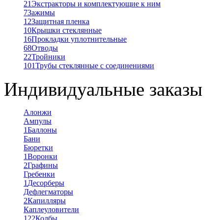
21
Экстракторы и комплектующие к ним
7
Зажимы
12
Защитная пленка
10
Крышки стеклянные
16
Прокладки уплотнительные
68
Отводы
22
Тройники
101
Трубы стеклянные с соединениями
Индивидуальные заказы
Алонжи
Ампулы
1
Баллоны
Бани
Бюретки
1
Воронки
2
Графины
Гребенки
1
Десорберы
Дефлегматоры
2
Капилляры
Каплеуловители
122
Колбы