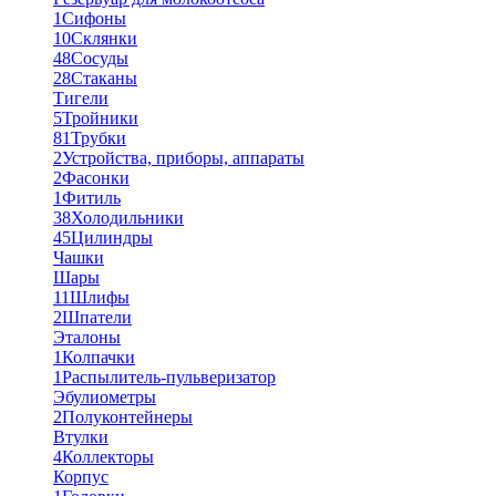
1
Сифоны
10
Склянки
48
Сосуды
28
Стаканы
Тигели
5
Тройники
81
Трубки
2
Устройства, приборы, аппараты
2
Фасонки
1
Фитиль
38
Холодильники
45
Цилиндры
Чашки
Шары
11
Шлифы
2
Шпатели
Эталоны
1
Колпачки
1
Распылитель-пульверизатор
Эбулиометры
2
Полуконтейнеры
Втулки
4
Коллекторы
Корпус