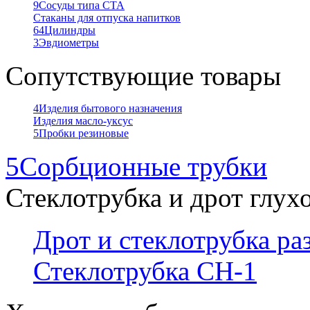
9
Сосуды типа СТА
Стаканы для отпуска напитков
64
Цилиндры
3
Эвдиометры
Сопутствующие товары
4
Изделия бытового назначения
Изделия масло-уксус
5
Пробки резиновые
5
Сорбционные трубки
Стеклотрубка и дрот глух
Дрот и стеклотрубка р
Стеклотрубка СН-1