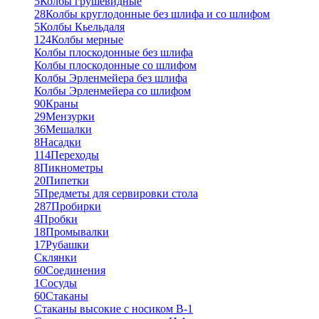
5
Колбы грушевидные
28
Колбы круглодонные без шлифа и со шлифом
5
Колбы Кьельдаля
124
Колбы мерные
Колбы плоскодонные без шлифа
Колбы плоскодонные со шлифом
Колбы Эрленмейера без шлифа
Колбы Эрленмейера со шлифом
90
Краны
29
Мензурки
36
Мешалки
8
Насадки
114
Переходы
8
Пикнометры
20
Пипетки
5
Предметы для сервировки стола
287
Пробирки
4
Пробки
18
Промывалки
17
Рубашки
Склянки
60
Соединения
1
Сосуды
60
Стаканы
Стаканы высокие с носиком В-1