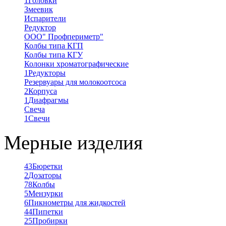
1
Головки
Змеевик
Испарители
Редуктор
ООО" Профпериметр"
Колбы типа КГП
Колбы типа КГУ
Колонки хроматографические
1
Редукторы
Резервуары для молокоотсоса
2
Корпуса
1
Диафрагмы
Свеча
1
Свечи
Мерные изделия
43
Бюретки
2
Дозаторы
78
Колбы
5
Мензурки
6
Пикнометры для жидкостей
44
Пипетки
25
Пробирки