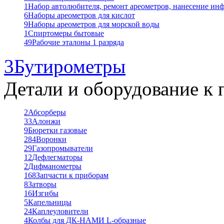
1
Набор автолюбителя, ремонт ареометров, нанесение ин
6
Наборы ареометров для кислот
9
Наборы ареометров для морской воды
1
Спиртомеры бытовые
49
Рабочие эталоны 1 разряда
3
Бутирометры
Детали и оборудование к 
2
Абсорберы
33
Алонжи
9
Бюретки газовые
284
Воронки
29
Газопромыватели
12
Дефлегматоры
2
Дифманометры
168
Запчасти к приборам
8
Затворы
16
Изгибы
5
Капельницы
24
Каплеуловители
4
Колбы для ДК-НАМИ L-образные