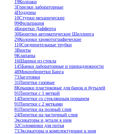
19
Колпаки
3
Горелки лабораторные
4
Поддоны
10
Ступки механические
99
Фильтрация
4
Бюретки Дафферта
30
Бюретки автоматические Шиллинга
29
Колонки хромотографические
110
Соединительные трубки
3
Винты
9
Клапаны
16
Шарики из стекла
145
Банки лабораторные и принадлежности
48
Микробюретки Банга
73
Заготовки
31
Пипетки газовые
8
Крышки пластиковые для банок и бутылей
91
Пипетки с 1 меткой
14
Пипетки со стеклянным поршнем
91
Пипетки с 2 метками
81
Пипетки на полный слив
24
Пипетки на частичный слив
Эксикаторы и детали к ним
32
Соломинки для питья
73
Эксикаторы и комплектующие к ним