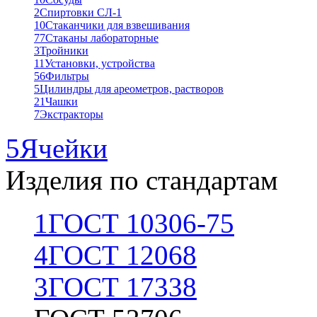
2
Спиртовки СЛ-1
10
Стаканчики для взвешивания
77
Стаканы лабораторные
3
Тройники
11
Установки, устройства
56
Фильтры
5
Цилиндры для ареометров, растворов
21
Чашки
7
Экстракторы
5
Ячейки
Изделия по стандартам
1
ГОСТ 10306-75
4
ГОСТ 12068
3
ГОСТ 17338