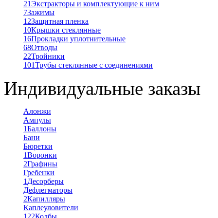
21
Экстракторы и комплектующие к ним
7
Зажимы
12
Защитная пленка
10
Крышки стеклянные
16
Прокладки уплотнительные
68
Отводы
22
Тройники
101
Трубы стеклянные с соединениями
Индивидуальные заказы
Алонжи
Ампулы
1
Баллоны
Бани
Бюретки
1
Воронки
2
Графины
Гребенки
1
Десорберы
Дефлегматоры
2
Капилляры
Каплеуловители
122
Колбы