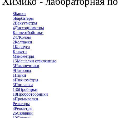
Химико - лабораторная по
8
Банки
5
Барбатеры
2
Вакууметры
4
Диссоциометры
Каплеотбойники
247
Колбы
2
Колпачки
1
Корпуса
Кюветы
Манометры
15
Мешалки стеклянные
3
Наконечники
9
Патроны
1
Пауки
4
Пикнометры
3
Поплавки
136
Пробирки
18
Пробоотборники
4
Промывалки
Реакторы
3
Реометры
26
Склянки
10
Сосуды