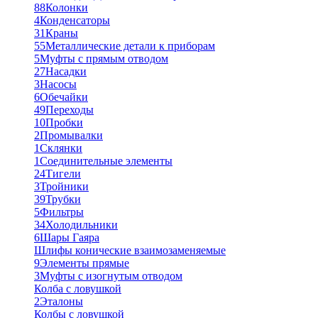
88
Колонки
4
Конденсаторы
31
Краны
55
Металлические детали к приборам
5
Муфты с прямым отводом
27
Насадки
3
Насосы
6
Обечайки
49
Переходы
10
Пробки
2
Промывалки
1
Склянки
1
Соединительные элементы
24
Тигели
3
Тройники
39
Трубки
5
Фильтры
34
Холодильники
6
Шары Гаяра
Шлифы конические взаимозаменяемые
9
Элементы прямые
3
Муфты с изогнутым отводом
Колба с ловушкой
2
Эталоны
Колбы с ловушкой