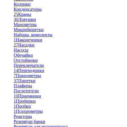
Колонки
Конденсаторы
25
Краны
30
Ловушки
Манометры
Микробюретки
Наборы, комплекты
1
Наконечники
27
Насадки
Насосы
Обечайки
Отстойники
Переключатели
14
Переходники
7
Пикнометры
37
Пипетки
Плафоны
Поглотители
10
Приемники
1
Пробирки
1
Пробки
1
Психрометры
Реакторы
Резервуар банки
Резервуар для молокоотсоса