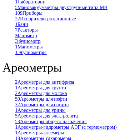
1
Лаборатории
5
Мановакуумметры двухтрубные типа МВ
109
Приборы
22
Испарители ротационные
1
Бани
7
Реакторы
Манометр
Эбулиометр
1
Манометры
1
Эбулиометры
Ареометры
2
Ареометры для антифриза
1
Ареометры для грунта
2
Ареометры для молока
50
Ареометры для нефти
32
Ареометры для спирта
1
Ареометры для урины
5
Ареометры для электролита
53
Ареометры общего назначения
1
Ареометры-гидрометры АЭГ (с термометром)
1
Ареометры-клеемеры
18
Ареометры-сахаромеры