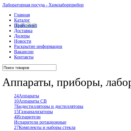
Лабораторная посуда - Химлаборприбор
Главная
Каталог
Прайс-лист
Доставка
Дилеры
Новости
Раскрытие информации
Вакансии
Контакты
Аппараты, приборы, лабо
24
Аппараты
10
Аппараты СВ
7
Бидистилляторы и дистилляторы
15
Газоанализаторы
4
Испарители
Испарители ротационные
27
Комплекты и наборы стекла