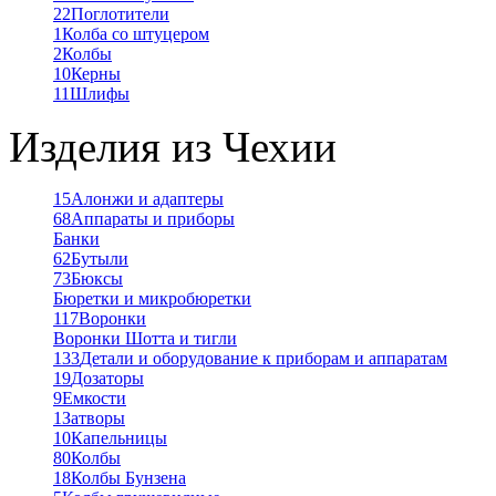
22
Поглотители
1
Колба со штуцером
2
Колбы
10
Керны
11
Шлифы
Изделия из Чехии
15
Алонжи и адаптеры
68
Аппараты и приборы
Банки
62
Бутыли
73
Бюксы
Бюретки и микробюретки
117
Воронки
Воронки Шотта и тигли
133
Детали и оборудование к приборам и аппаратам
19
Дозаторы
9
Емкости
1
Затворы
10
Капельницы
80
Колбы
18
Колбы Бунзена