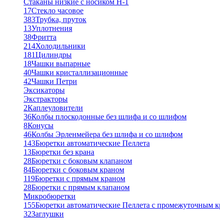
Стаканы низкие с носиком Н-1
17
Стекло часовое
383
Трубка, пруток
13
Уплотнения
38
Фритта
214
Холодильники
181
Цилиндры
18
Чашки выпарные
40
Чашки кристаллизационные
42
Чашки Петри
Эксикаторы
Экстракторы
2
Каплеуловители
36
Колбы плоскодонные без шлифа и со шлифом
8
Конусы
46
Колбы Эрленмейера без шлифа и со шлифом
143
Бюретки автоматические Пеллета
13
Бюретки без крана
28
Бюретки с боковым клапаном
84
Бюретки с боковым краном
119
Бюретки с прямым краном
28
Бюретки с прямым клапаном
Микробюретки
155
Бюретки автоматические Пеллета с промежуточным 
32
Заглушки