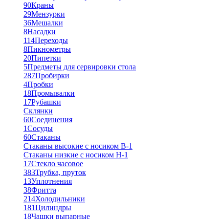
90
Краны
29
Мензурки
36
Мешалки
8
Насадки
114
Переходы
8
Пикнометры
20
Пипетки
5
Предметы для сервировки стола
287
Пробирки
4
Пробки
18
Промывалки
17
Рубашки
Склянки
60
Соединения
1
Сосуды
60
Стаканы
Стаканы высокие с носиком В-1
Стаканы низкие с носиком Н-1
17
Стекло часовое
383
Трубка, пруток
13
Уплотнения
38
Фритта
214
Холодильники
181
Цилиндры
18
Чашки выпарные