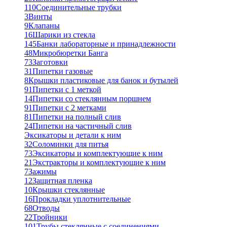
110
Соединительные трубки
3
Винты
9
Клапаны
16
Шарики из стекла
145
Банки лабораторные и принадлежности
48
Микробюретки Банга
73
Заготовки
31
Пипетки газовые
8
Крышки пластиковые для банок и бутылей
91
Пипетки с 1 меткой
14
Пипетки со стеклянным поршнем
91
Пипетки с 2 метками
81
Пипетки на полный слив
24
Пипетки на частичный слив
Эксикаторы и детали к ним
32
Соломинки для питья
73
Эксикаторы и комплектующие к ним
21
Экстракторы и комплектующие к ним
7
Зажимы
12
Защитная пленка
10
Крышки стеклянные
16
Прокладки уплотнительные
68
Отводы
22
Тройники
101
Трубы стеклянные с соединениями