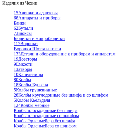
Изделия из Чехии
15
Алонжи и адаптеры
68
Аппараты и приборы
Банки
62
Бутыли
73
Бюксы
Бюретки и микробюретки
117
Воронки
Воронки Шотта и тигли
133
Детали и оборудование к приборам и аппаратам
19
Дозаторы
9
Емкости
1
Затворы
10
Капельницы
80
Колбы
18
Колбы Бунзена
5
Колбы грушевидные
28
Колбы круглодонные без шлифа и со шлифом
5
Колбы Кьельдаля
124
Колбы мерные
Колбы плоскодонные без шлифа
Колбы плоскодонные со шлифом
Колбы Эрленмейера без шлифа
Колбы Эрленмейера со шлифом