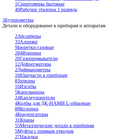
1
Спиртомеры бытовые
49
Рабочие эталоны 1 разряда
3
Бутирометры
Детали и оборудование к приборам и аппаратам
2
Абсорберы
33
Алонжи
9
Бюретки газовые
284
Воронки
29
Газопромыватели
12
Дефлегматоры
2
Дифманометры
168
Запчасти к приборам
8
Затворы
16
Изгибы
5
Капельницы
24
Каплеуловители
4
Колбы для ДК-НАМИ L-образные
88
Колонки
4
Конденсаторы
31
Краны
55
Металлические детали к приборам
5
Муфты с прямым отводом
27
Насадки