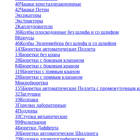
40
Чашки кристаллизационные
42
Чашки Петри
Эксикаторы
Экстракторы
2
Каплеуловители
36
Колбы плоскодонные без шлифа и со шлифом
8
Конусы
46
Колбы Эрленмейера без шлифа и со шлифом
143
Бюретки автоматические Пеллета
13
Бюретки без крана
28
Бюретки с боковым клапаном
84
Бюретки с боковым краном
119
Бюретки с прямым краном
28
Бюретки с прямым клапаном
Микробюретки
155
Бюретки автоматические Пеллета с промежуточным 
32
Заглушки
19
Колпаки
3
Горелки лабораторные
4
Поддоны
10
Ступки механические
99
Фильтрация
4
Бюретки Дафферта
30
Бюретки автоматические Шиллинга
29
Колонки хромотографические