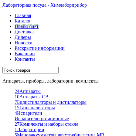
Лабораторная посуда - Химлаборприбор
Главная
Каталог
Прайс-лист
Доставка
Дилеры
Новости
Раскрытие информации
Вакансии
Контакты
Аппараты, приборы, лаборатории, комплекты
24
Аппараты
10
Аппараты СВ
7
Бидистилляторы и дистилляторы
15
Газоанализаторы
4
Испарители
Испарители ротационные
27
Комплекты и наборы стекла
1
Лаборатории
5
Мановакуумметры двухтрубные типа МВ