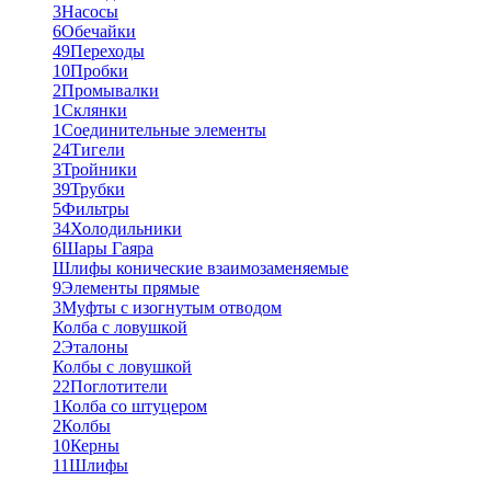
3
Насосы
6
Обечайки
49
Переходы
10
Пробки
2
Промывалки
1
Склянки
1
Соединительные элементы
24
Тигели
3
Тройники
39
Трубки
5
Фильтры
34
Холодильники
6
Шары Гаяра
Шлифы конические взаимозаменяемые
9
Элементы прямые
3
Муфты с изогнутым отводом
Колба с ловушкой
2
Эталоны
Колбы с ловушкой
22
Поглотители
1
Колба со штуцером
2
Колбы
10
Керны
11
Шлифы