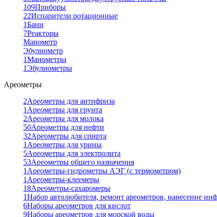
109
Приборы
22
Испарители ротационные
1
Бани
7
Реакторы
Манометр
Эбулиометр
1
Манометры
1
Эбулиометры
Ареометры
2
Ареометры для антифриза
1
Ареометры для грунта
2
Ареометры для молока
50
Ареометры для нефти
32
Ареометры для спирта
1
Ареометры для урины
5
Ареометры для электролита
53
Ареометры общего назначения
1
Ареометры-гидрометры АЭГ (с термометром)
1
Ареометры-клеемеры
18
Ареометры-сахаромеры
1
Набор автолюбителя, ремонт ареометров, нанесение ин
6
Наборы ареометров для кислот
9
Наборы ареометров для морской воды