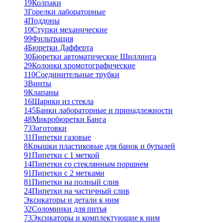
19
Колпаки
3
Горелки лабораторные
4
Поддоны
10
Ступки механические
99
Фильтрация
4
Бюретки Дафферта
30
Бюретки автоматические Шиллинга
29
Колонки хромотографические
110
Соединительные трубки
3
Винты
9
Клапаны
16
Шарики из стекла
145
Банки лабораторные и принадлежности
48
Микробюретки Банга
73
Заготовки
31
Пипетки газовые
8
Крышки пластиковые для банок и бутылей
91
Пипетки с 1 меткой
14
Пипетки со стеклянным поршнем
91
Пипетки с 2 метками
81
Пипетки на полный слив
24
Пипетки на частичный слив
Эксикаторы и детали к ним
32
Соломинки для питья
73
Эксикаторы и комплектующие к ним