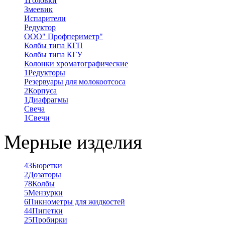
1
Головки
Змеевик
Испарители
Редуктор
ООО" Профпериметр"
Колбы типа КГП
Колбы типа КГУ
Колонки хроматографические
1
Редукторы
Резервуары для молокоотсоса
2
Корпуса
1
Диафрагмы
Свеча
1
Свечи
Мерные изделия
43
Бюретки
2
Дозаторы
78
Колбы
5
Мензурки
6
Пикнометры для жидкостей
44
Пипетки
25
Пробирки