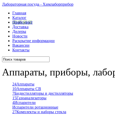
Лабораторная посуда - Химлаборприбор
Главная
Каталог
Прайс-лист
Доставка
Дилеры
Новости
Раскрытие информации
Вакансии
Контакты
Аппараты, приборы, лабо
24
Аппараты
10
Аппараты СВ
7
Бидистилляторы и дистилляторы
15
Газоанализаторы
4
Испарители
Испарители ротационные
27
Комплекты и наборы стекла