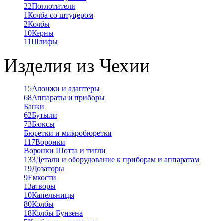
22
Поглотители
1
Колба со штуцером
2
Колбы
10
Керны
11
Шлифы
Изделия из Чехии
15
Алонжи и адаптеры
68
Аппараты и приборы
Банки
62
Бутыли
73
Бюксы
Бюретки и микробюретки
117
Воронки
Воронки Шотта и тигли
133
Детали и оборудование к приборам и аппаратам
19
Дозаторы
9
Емкости
1
Затворы
10
Капельницы
80
Колбы
18
Колбы Бунзена