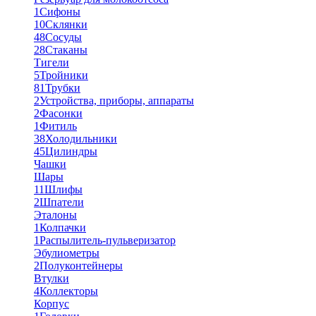
1
Сифоны
10
Склянки
48
Сосуды
28
Стаканы
Тигели
5
Тройники
81
Трубки
2
Устройства, приборы, аппараты
2
Фасонки
1
Фитиль
38
Холодильники
45
Цилиндры
Чашки
Шары
11
Шлифы
2
Шпатели
Эталоны
1
Колпачки
1
Распылитель-пульверизатор
Эбулиометры
2
Полуконтейнеры
Втулки
4
Коллекторы
Корпус