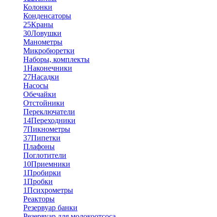
Колонки
Конденсаторы
25
Краны
30
Ловушки
Манометры
Микробюретки
Наборы, комплекты
1
Наконечники
27
Насадки
Насосы
Обечайки
Отстойники
Переключатели
14
Переходники
7
Пикнометры
37
Пипетки
Плафоны
Поглотители
10
Приемники
1
Пробирки
1
Пробки
1
Психрометры
Реакторы
Резервуар банки
Резервуар для молокоотсоса