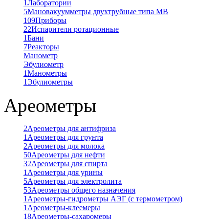
1
Лаборатории
5
Мановакуумметры двухтрубные типа МВ
109
Приборы
22
Испарители ротационные
1
Бани
7
Реакторы
Манометр
Эбулиометр
1
Манометры
1
Эбулиометры
Ареометры
2
Ареометры для антифриза
1
Ареометры для грунта
2
Ареометры для молока
50
Ареометры для нефти
32
Ареометры для спирта
1
Ареометры для урины
5
Ареометры для электролита
53
Ареометры общего назначения
1
Ареометры-гидрометры АЭГ (с термометром)
1
Ареометры-клеемеры
18
Ареометры-сахаромеры