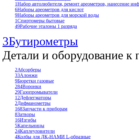
1
Набор автолюбителя, ремонт ареометров, нанесение ин
6
Наборы ареометров для кислот
9
Наборы ареометров для морской воды
1
Спиртомеры бытовые
49
Рабочие эталоны 1 разряда
3
Бутирометры
Детали и оборудование к 
2
Абсорберы
33
Алонжи
9
Бюретки газовые
284
Воронки
29
Газопромыватели
12
Дефлегматоры
2
Дифманометры
168
Запчасти к приборам
8
Затворы
16
Изгибы
5
Капельницы
24
Каплеуловители
4
Колбы для ДК-НАМИ L-образные