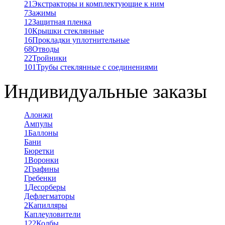
21
Экстракторы и комплектующие к ним
7
Зажимы
12
Защитная пленка
10
Крышки стеклянные
16
Прокладки уплотнительные
68
Отводы
22
Тройники
101
Трубы стеклянные с соединениями
Индивидуальные заказы
Алонжи
Ампулы
1
Баллоны
Бани
Бюретки
1
Воронки
2
Графины
Гребенки
1
Десорберы
Дефлегматоры
2
Капилляры
Каплеуловители
122
Колбы