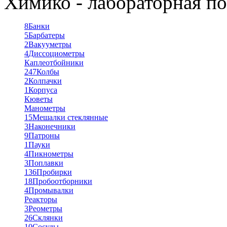
Химико - лабораторная по
8
Банки
5
Барбатеры
2
Вакууметры
4
Диссоциометры
Каплеотбойники
247
Колбы
2
Колпачки
1
Корпуса
Кюветы
Манометры
15
Мешалки стеклянные
3
Наконечники
9
Патроны
1
Пауки
4
Пикнометры
3
Поплавки
136
Пробирки
18
Пробоотборники
4
Промывалки
Реакторы
3
Реометры
26
Склянки
10
Сосуды