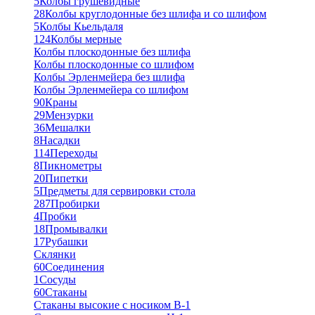
5
Колбы грушевидные
28
Колбы круглодонные без шлифа и со шлифом
5
Колбы Кьельдаля
124
Колбы мерные
Колбы плоскодонные без шлифа
Колбы плоскодонные со шлифом
Колбы Эрленмейера без шлифа
Колбы Эрленмейера со шлифом
90
Краны
29
Мензурки
36
Мешалки
8
Насадки
114
Переходы
8
Пикнометры
20
Пипетки
5
Предметы для сервировки стола
287
Пробирки
4
Пробки
18
Промывалки
17
Рубашки
Склянки
60
Соединения
1
Сосуды
60
Стаканы
Стаканы высокие с носиком В-1