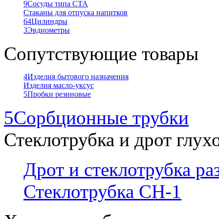
9
Сосуды типа СТА
Стаканы для отпуска напитков
64
Цилиндры
3
Эвдиометры
Сопутствующие товары
4
Изделия бытового назначения
Изделия масло-уксус
5
Пробки резиновые
5
Сорбционные трубки
Стеклотрубка и дрот глух
Дрот и стеклотрубка р
Стеклотрубка СН-1