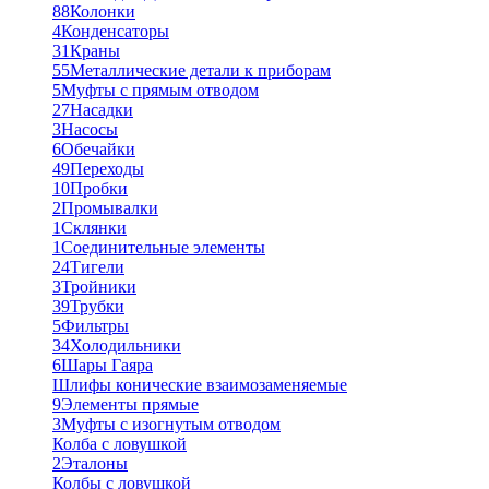
88
Колонки
4
Конденсаторы
31
Краны
55
Металлические детали к приборам
5
Муфты с прямым отводом
27
Насадки
3
Насосы
6
Обечайки
49
Переходы
10
Пробки
2
Промывалки
1
Склянки
1
Соединительные элементы
24
Тигели
3
Тройники
39
Трубки
5
Фильтры
34
Холодильники
6
Шары Гаяра
Шлифы конические взаимозаменяемые
9
Элементы прямые
3
Муфты с изогнутым отводом
Колба с ловушкой
2
Эталоны
Колбы с ловушкой