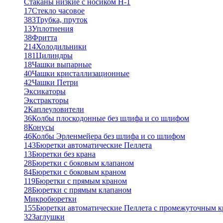
Стаканы низкие с носиком Н-1
17
Стекло часовое
383
Трубка, пруток
13
Уплотнения
38
Фритта
214
Холодильники
181
Цилиндры
18
Чашки выпарные
40
Чашки кристаллизационные
42
Чашки Петри
Эксикаторы
Экстракторы
2
Каплеуловители
36
Колбы плоскодонные без шлифа и со шлифом
8
Конусы
46
Колбы Эрленмейера без шлифа и со шлифом
143
Бюретки автоматические Пеллета
13
Бюретки без крана
28
Бюретки с боковым клапаном
84
Бюретки с боковым краном
119
Бюретки с прямым краном
28
Бюретки с прямым клапаном
Микробюретки
155
Бюретки автоматические Пеллета с промежуточным 
32
Заглушки