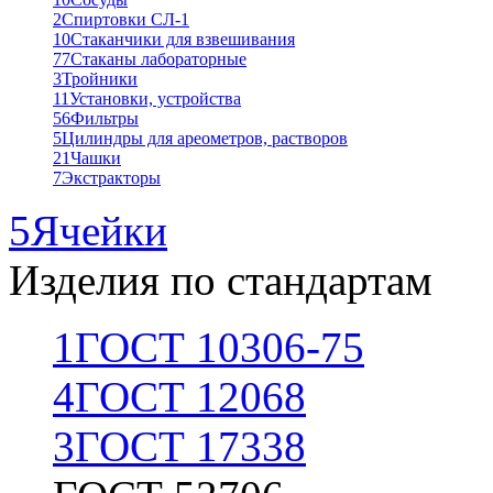
2
Спиртовки СЛ-1
10
Стаканчики для взвешивания
77
Стаканы лабораторные
3
Тройники
11
Установки, устройства
56
Фильтры
5
Цилиндры для ареометров, растворов
21
Чашки
7
Экстракторы
5
Ячейки
Изделия по стандартам
1
ГОСТ 10306-75
4
ГОСТ 12068
3
ГОСТ 17338