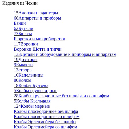
Изделия из Чехии
15
Алонжи и адаптеры
68
Аппараты и приборы
Банки
62
Бутыли
73
Бюксы
Бюретки и микробюретки
117
Воронки
Воронки Шотта и тигли
133
Детали и оборудование к приборам и аппаратам
19
Дозаторы
9
Емкости
1
Затворы
10
Капельницы
80
Колбы
18
Колбы Бунзена
5
Колбы грушевидные
28
Колбы круглодонные без шлифа и со шлифом
5
Колбы Кьельдаля
124
Колбы мерные
Колбы плоскодонные без шлифа
Колбы плоскодонные со шлифом
Колбы Эрленмейера без шлифа
Колбы Эрленмейера со шлифом