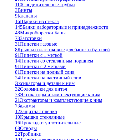
110
Соединительные трубки
3
Винты
9
Клапаны
16
Шарики из стекла
145
Банки лабораторные и принадлежности
48
Микробюретки Банга
73
Заготовки
31
Пипетки газовые
8
Крышки пластиковые для банок и бутылей
91
Пипетки с 1 меткой
14
Пипетки со стеклянным поршнем
91
Пипетки с 2 метками
81
Пипетки на полный слив
24
Пипетки на частичный слив
Эксикаторы и детали к ним
32
Соломинки для питья
73
Эксикаторы и комплектующие к ним
21
Экстракторы и комплектующие к ним
7
Зажимы
12
Защитная пленка
10
Крышки стеклянные
16
Прокладки уплотнительные
68
Отводы
22
Тройники
101
Трубы стеклянные с соединениями