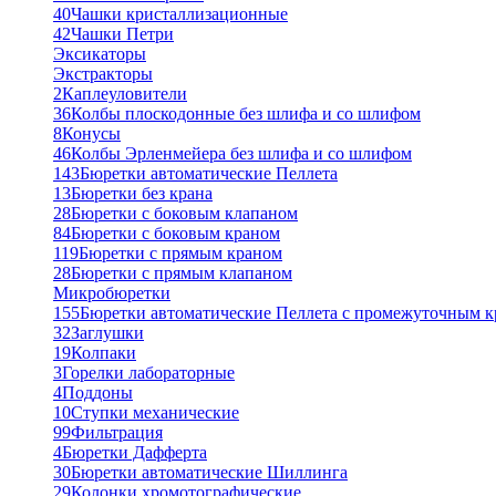
40
Чашки кристаллизационные
42
Чашки Петри
Эксикаторы
Экстракторы
2
Каплеуловители
36
Колбы плоскодонные без шлифа и со шлифом
8
Конусы
46
Колбы Эрленмейера без шлифа и со шлифом
143
Бюретки автоматические Пеллета
13
Бюретки без крана
28
Бюретки с боковым клапаном
84
Бюретки с боковым краном
119
Бюретки с прямым краном
28
Бюретки с прямым клапаном
Микробюретки
155
Бюретки автоматические Пеллета с промежуточным 
32
Заглушки
19
Колпаки
3
Горелки лабораторные
4
Поддоны
10
Ступки механические
99
Фильтрация
4
Бюретки Дафферта
30
Бюретки автоматические Шиллинга
29
Колонки хромотографические