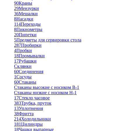
90
Краны
29
Мензурки
36
Мешалки
8
Насадки
114
Переходы
8
Пикнометры
20
Пипетки
5
Предметы для сервировки стола
287
Пробирки
4
Пробки
18
Промывалки
17
Рубашки
Склянки
60
Соединения
1
Сосуды
60
Стаканы
Стаканы высокие с носиком В-1
Стаканы низкие с носиком Н-1
17
Стекло часовое
383
Трубка, пруток
13
Уплотнения
38
Фритта
214
Холодильники
181
Цилиндры
18
Чашки выпарные