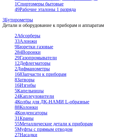
1
Спиртомеры бытовые
49
Рабочие эталоны 1 разряда
3
Бутирометры
Детали и оборудование к приборам и аппаратам
2
Абсорберы
33
Алонжи
9
Бюретки газовые
284
Воронки
29
Газопромыватели
12
Дефлегматоры
2
Дифманометры
168
Запчасти к приборам
8
Затворы
16
Изгибы
5
Капельницы
24
Каплеуловители
4
Колбы для ДК-НАМИ L-образные
88
Колонки
4
Конденсаторы
31
Краны
55
Металлические детали к приборам
5
Муфты с прямым отводом
27
Насадки