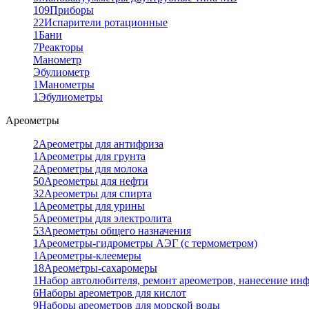
109
Приборы
22
Испарители ротационные
1
Бани
7
Реакторы
Манометр
Эбулиометр
1
Манометры
1
Эбулиометры
Ареометры
2
Ареометры для антифриза
1
Ареометры для грунта
2
Ареометры для молока
50
Ареометры для нефти
32
Ареометры для спирта
1
Ареометры для урины
5
Ареометры для электролита
53
Ареометры общего назначения
1
Ареометры-гидрометры АЭГ (с термометром)
1
Ареометры-клеемеры
18
Ареометры-сахаромеры
1
Набор автолюбителя, ремонт ареометров, нанесение ин
6
Наборы ареометров для кислот
9
Наборы ареометров для морской воды