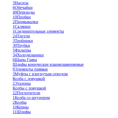
3
Насосы
6
Обечайки
49
Переходы
10
Пробки
2
Промывалки
1
Склянки
1
Соединительные элементы
24
Тигели
3
Тройники
39
Трубки
5
Фильтры
34
Холодильники
6
Шары Гаяра
Шлифы конические взаимозаменяемые
9
Элементы прямые
3
Муфты с изогнутым отводом
Колба с ловушкой
2
Эталоны
Колбы с ловушкой
22
Поглотители
1
Колба со штуцером
2
Колбы
10
Керны
11
Шлифы