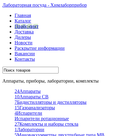
Лабораторная посуда - Химлаборприбор
Главная
Каталог
Прайс-лист
Доставка
Дилеры
Новости
Раскрытие информации
Вакансии
Контакты
Аппараты, приборы, лаборатории, комплекты
24
Аппараты
10
Аппараты СВ
7
Бидистилляторы и дистилляторы
15
Газоанализаторы
4
Испарители
Испарители ротационные
27
Комплекты и наборы стекла
1
Лаборатории
5
Мановакуумметры двухтрубные типа МВ