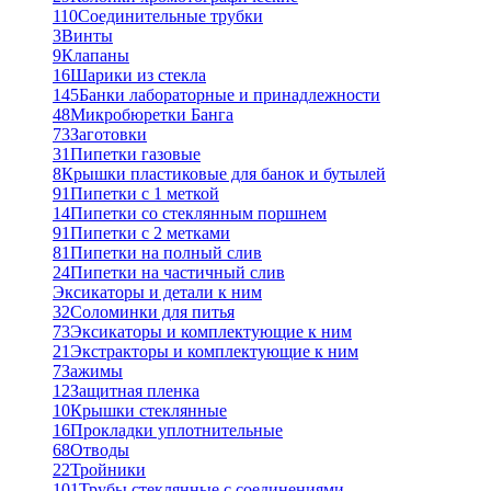
110
Соединительные трубки
3
Винты
9
Клапаны
16
Шарики из стекла
145
Банки лабораторные и принадлежности
48
Микробюретки Банга
73
Заготовки
31
Пипетки газовые
8
Крышки пластиковые для банок и бутылей
91
Пипетки с 1 меткой
14
Пипетки со стеклянным поршнем
91
Пипетки с 2 метками
81
Пипетки на полный слив
24
Пипетки на частичный слив
Эксикаторы и детали к ним
32
Соломинки для питья
73
Эксикаторы и комплектующие к ним
21
Экстракторы и комплектующие к ним
7
Зажимы
12
Защитная пленка
10
Крышки стеклянные
16
Прокладки уплотнительные
68
Отводы
22
Тройники
101
Трубы стеклянные с соединениями