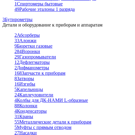
1
Спиртомеры бытовые
49
Рабочие эталоны 1 разряда
3
Бутирометры
Детали и оборудование к приборам и аппаратам
2
Абсорберы
33
Алонжи
9
Бюретки газовые
284
Воронки
29
Газопромыватели
12
Дефлегматоры
2
Дифманометры
168
Запчасти к приборам
8
Затворы
16
Изгибы
5
Капельницы
24
Каплеуловители
4
Колбы для ДК-НАМИ L-образные
88
Колонки
4
Конденсаторы
31
Краны
55
Металлические детали к приборам
5
Муфты с прямым отводом
27
Насадки