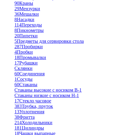
90
Краны
29
Мензурки
36
Мешалки
8
Насадки
114
Переходы
8
Пикнометры
20
Пипетки
5
Предметы для сервировки стола
287
Пробирки
4
Пробки
18
Промывалки
17
Рубашки
Склянки
60
Соединения
1
Сосуды
60
Стаканы
Стаканы высокие с носиком В-1
Стаканы низкие с носиком Н-1
17
Стекло часовое
383
Трубка, пруток
13
Уплотнения
38
Фритта
214
Холодильники
181
Цилиндры
18
Чашки выпарные