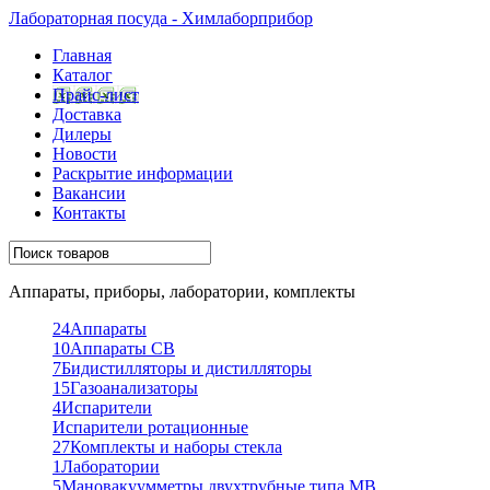
Лабораторная посуда - Химлаборприбор
Главная
Каталог
Прайс-лист
Доставка
Дилеры
Новости
Раскрытие информации
Вакансии
Контакты
Аппараты, приборы, лаборатории, комплекты
24
Аппараты
10
Аппараты СВ
7
Бидистилляторы и дистилляторы
15
Газоанализаторы
4
Испарители
Испарители ротационные
27
Комплекты и наборы стекла
1
Лаборатории
5
Мановакуумметры двухтрубные типа МВ