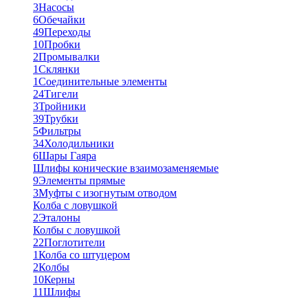
3
Насосы
6
Обечайки
49
Переходы
10
Пробки
2
Промывалки
1
Склянки
1
Соединительные элементы
24
Тигели
3
Тройники
39
Трубки
5
Фильтры
34
Холодильники
6
Шары Гаяра
Шлифы конические взаимозаменяемые
9
Элементы прямые
3
Муфты с изогнутым отводом
Колба с ловушкой
2
Эталоны
Колбы с ловушкой
22
Поглотители
1
Колба со штуцером
2
Колбы
10
Керны
11
Шлифы