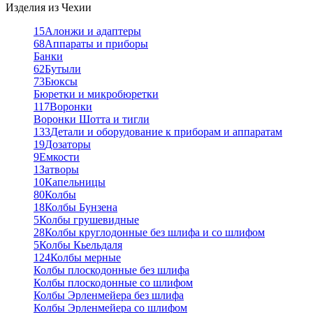
Изделия из Чехии
15
Алонжи и адаптеры
68
Аппараты и приборы
Банки
62
Бутыли
73
Бюксы
Бюретки и микробюретки
117
Воронки
Воронки Шотта и тигли
133
Детали и оборудование к приборам и аппаратам
19
Дозаторы
9
Емкости
1
Затворы
10
Капельницы
80
Колбы
18
Колбы Бунзена
5
Колбы грушевидные
28
Колбы круглодонные без шлифа и со шлифом
5
Колбы Кьельдаля
124
Колбы мерные
Колбы плоскодонные без шлифа
Колбы плоскодонные со шлифом
Колбы Эрленмейера без шлифа
Колбы Эрленмейера со шлифом