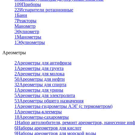
109
Приборы
22
Испарители ротационные
1
Бани
7
Реакторы
Манометр
Эбулиометр
1
Манометры
1
Эбулиометры
Ареометры
2
Ареометры для антифриза
1
Ареометры для грунта
2
Ареометры для молока
50
Ареометры для нефти
32
Ареометры для спирта
1
Ареометры для урины
5
Ареометры для электролита
53
Ареометры общего назначения
1
Ареометры-гидрометры АЭГ (с термометром)
1
Ареометры-клеемеры
18
Ареометры-сахаромеры
1
Набор автолюбителя, ремонт ареометров, нанесение ин
6
Наборы ареометров для кислот
9
Наборы ареометров для морской воды