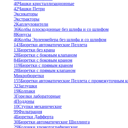
40
Чашки кристаллизационные
42
Чашки Петри
Эксикаторы
Экстракторы
2
Каплеуловители
36
Колбы плоскодонные без шлифа и со шлифом
8
Конусы
46
Колбы Эрленмейера без шлифа и со шлифом
143
Бюретки автоматические Пеллета
13
Бюретки без крана
28
Бюретки с боковым клапаном
84
Бюретки с боковым краном
119
Бюретки с прямым краном
28
Бюретки с прямым клапаном
Микробюретки
155
Бюретки автоматические Пеллета с промежуточным 
32
Заглушки
19
Колпаки
3
Горелки лабораторные
4
Поддоны
10
Ступки механические
99
Фильтрация
4
Бюретки Дафферта
30
Бюретки автоматические Шиллинга
29
Колонки хромотографические