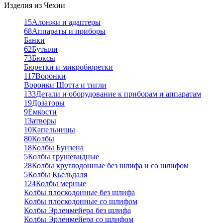
Изделия из Чехии
15
Алонжи и адаптеры
68
Аппараты и приборы
Банки
62
Бутыли
73
Бюксы
Бюретки и микробюретки
117
Воронки
Воронки Шотта и тигли
133
Детали и оборудование к приборам и аппаратам
19
Дозаторы
9
Емкости
1
Затворы
10
Капельницы
80
Колбы
18
Колбы Бунзена
5
Колбы грушевидные
28
Колбы круглодонные без шлифа и со шлифом
5
Колбы Кьельдаля
124
Колбы мерные
Колбы плоскодонные без шлифа
Колбы плоскодонные со шлифом
Колбы Эрленмейера без шлифа
Колбы Эрленмейера со шлифом