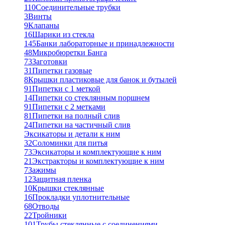
110
Соединительные трубки
3
Винты
9
Клапаны
16
Шарики из стекла
145
Банки лабораторные и принадлежности
48
Микробюретки Банга
73
Заготовки
31
Пипетки газовые
8
Крышки пластиковые для банок и бутылей
91
Пипетки с 1 меткой
14
Пипетки со стеклянным поршнем
91
Пипетки с 2 метками
81
Пипетки на полный слив
24
Пипетки на частичный слив
Эксикаторы и детали к ним
32
Соломинки для питья
73
Эксикаторы и комплектующие к ним
21
Экстракторы и комплектующие к ним
7
Зажимы
12
Защитная пленка
10
Крышки стеклянные
16
Прокладки уплотнительные
68
Отводы
22
Тройники
101
Трубы стеклянные с соединениями