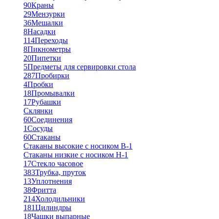
90
Краны
29
Мензурки
36
Мешалки
8
Насадки
114
Переходы
8
Пикнометры
20
Пипетки
5
Предметы для сервировки стола
287
Пробирки
4
Пробки
18
Промывалки
17
Рубашки
Склянки
60
Соединения
1
Сосуды
60
Стаканы
Стаканы высокие с носиком В-1
Стаканы низкие с носиком Н-1
17
Стекло часовое
383
Трубка, пруток
13
Уплотнения
38
Фритта
214
Холодильники
181
Цилиндры
18
Чашки выпарные