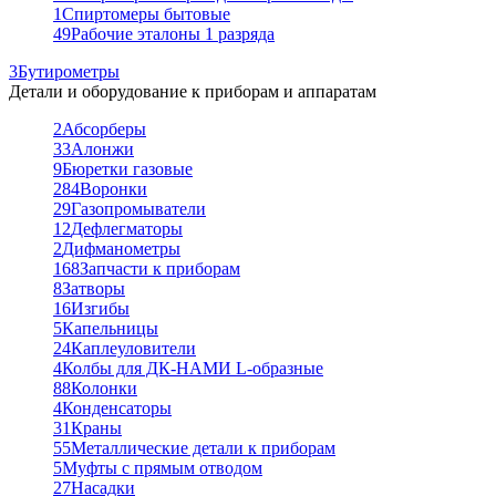
1
Спиртомеры бытовые
49
Рабочие эталоны 1 разряда
3
Бутирометры
Детали и оборудование к приборам и аппаратам
2
Абсорберы
33
Алонжи
9
Бюретки газовые
284
Воронки
29
Газопромыватели
12
Дефлегматоры
2
Дифманометры
168
Запчасти к приборам
8
Затворы
16
Изгибы
5
Капельницы
24
Каплеуловители
4
Колбы для ДК-НАМИ L-образные
88
Колонки
4
Конденсаторы
31
Краны
55
Металлические детали к приборам
5
Муфты с прямым отводом
27
Насадки