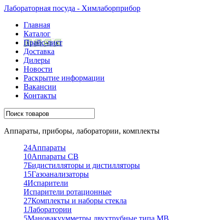
Лабораторная посуда - Химлаборприбор
Главная
Каталог
Прайс-лист
Доставка
Дилеры
Новости
Раскрытие информации
Вакансии
Контакты
Аппараты, приборы, лаборатории, комплекты
24
Аппараты
10
Аппараты СВ
7
Бидистилляторы и дистилляторы
15
Газоанализаторы
4
Испарители
Испарители ротационные
27
Комплекты и наборы стекла
1
Лаборатории
5
Мановакуумметры двухтрубные типа МВ