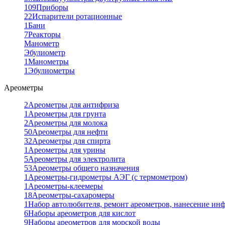
109
Приборы
22
Испарители ротационные
1
Бани
7
Реакторы
Манометр
Эбулиометр
1
Манометры
1
Эбулиометры
Ареометры
2
Ареометры для антифриза
1
Ареометры для грунта
2
Ареометры для молока
50
Ареометры для нефти
32
Ареометры для спирта
1
Ареометры для урины
5
Ареометры для электролита
53
Ареометры общего назначения
1
Ареометры-гидрометры АЭГ (с термометром)
1
Ареометры-клеемеры
18
Ареометры-сахаромеры
1
Набор автолюбителя, ремонт ареометров, нанесение ин
6
Наборы ареометров для кислот
9
Наборы ареометров для морской воды