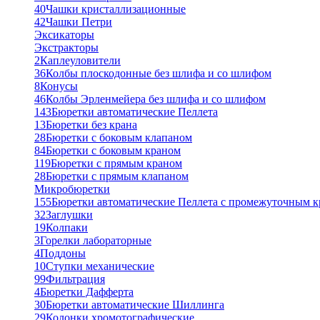
40
Чашки кристаллизационные
42
Чашки Петри
Эксикаторы
Экстракторы
2
Каплеуловители
36
Колбы плоскодонные без шлифа и со шлифом
8
Конусы
46
Колбы Эрленмейера без шлифа и со шлифом
143
Бюретки автоматические Пеллета
13
Бюретки без крана
28
Бюретки с боковым клапаном
84
Бюретки с боковым краном
119
Бюретки с прямым краном
28
Бюретки с прямым клапаном
Микробюретки
155
Бюретки автоматические Пеллета с промежуточным 
32
Заглушки
19
Колпаки
3
Горелки лабораторные
4
Поддоны
10
Ступки механические
99
Фильтрация
4
Бюретки Дафферта
30
Бюретки автоматические Шиллинга
29
Колонки хромотографические