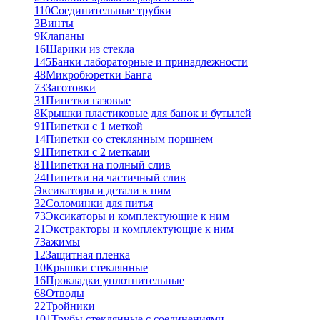
110
Соединительные трубки
3
Винты
9
Клапаны
16
Шарики из стекла
145
Банки лабораторные и принадлежности
48
Микробюретки Банга
73
Заготовки
31
Пипетки газовые
8
Крышки пластиковые для банок и бутылей
91
Пипетки с 1 меткой
14
Пипетки со стеклянным поршнем
91
Пипетки с 2 метками
81
Пипетки на полный слив
24
Пипетки на частичный слив
Эксикаторы и детали к ним
32
Соломинки для питья
73
Эксикаторы и комплектующие к ним
21
Экстракторы и комплектующие к ним
7
Зажимы
12
Защитная пленка
10
Крышки стеклянные
16
Прокладки уплотнительные
68
Отводы
22
Тройники
101
Трубы стеклянные с соединениями