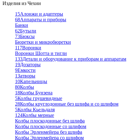
Изделия из Чехии
15
Алонжи и адаптеры
68
Аппараты и приборы
Банки
62
Бутыли
73
Бюксы
Бюретки и микробюретки
117
Воронки
Воронки Шотта и тигли
133
Детали и оборудование к приборам и аппаратам
19
Дозаторы
9
Емкости
1
Затворы
10
Капельницы
80
Колбы
18
Колбы Бунзена
5
Колбы грушевидные
28
Колбы круглодонные без шлифа и со шлифом
5
Колбы Кьельдаля
124
Колбы мерные
Колбы плоскодонные без шлифа
Колбы плоскодонные со шлифом
Колбы Эрленмейера без шлифа
Колбы Эрленмейера со шлифом