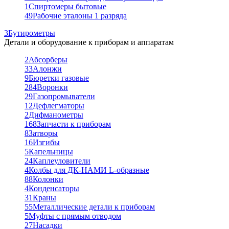
1
Спиртомеры бытовые
49
Рабочие эталоны 1 разряда
3
Бутирометры
Детали и оборудование к приборам и аппаратам
2
Абсорберы
33
Алонжи
9
Бюретки газовые
284
Воронки
29
Газопромыватели
12
Дефлегматоры
2
Дифманометры
168
Запчасти к приборам
8
Затворы
16
Изгибы
5
Капельницы
24
Каплеуловители
4
Колбы для ДК-НАМИ L-образные
88
Колонки
4
Конденсаторы
31
Краны
55
Металлические детали к приборам
5
Муфты с прямым отводом
27
Насадки