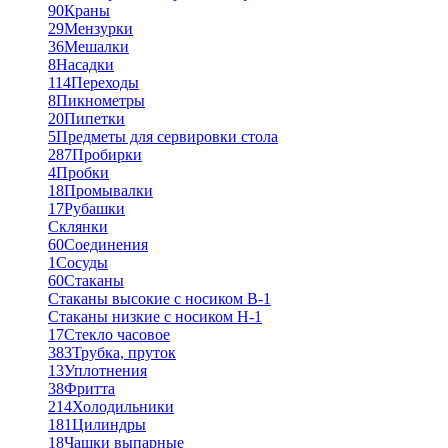
90
Краны
29
Мензурки
36
Мешалки
8
Насадки
114
Переходы
8
Пикнометры
20
Пипетки
5
Предметы для сервировки стола
287
Пробирки
4
Пробки
18
Промывалки
17
Рубашки
Склянки
60
Соединения
1
Сосуды
60
Стаканы
Стаканы высокие с носиком В-1
Стаканы низкие с носиком Н-1
17
Стекло часовое
383
Трубка, пруток
13
Уплотнения
38
Фритта
214
Холодильники
181
Цилиндры
18
Чашки выпарные