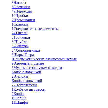
3
Насосы
6
Обечайки
49
Переходы
10
Пробки
2
Промывалки
1
Склянки
1
Соединительные элементы
24
Тигели
3
Тройники
39
Трубки
5
Фильтры
34
Холодильники
6
Шары Гаяра
Шлифы конические взаимозаменяемые
9
Элементы прямые
3
Муфты с изогнутым отводом
Колба с ловушкой
2
Эталоны
Колбы с ловушкой
22
Поглотители
1
Колба со штуцером
2
Колбы
10
Керны
11
Шлифы