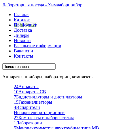
Лабораторная посуда - Химлаборприбор
Главная
Каталог
Прайс-лист
Доставка
Дилеры
Новости
Раскрытие информации
Вакансии
Контакты
Аппараты, приборы, лаборатории, комплекты
24
Аппараты
10
Аппараты СВ
7
Бидистилляторы и дистилляторы
15
Газоанализаторы
4
Испарители
Испарители ротационные
27
Комплекты и наборы стекла
1
Лаборатории
5
Мановакуумметры двухтрубные типа МВ