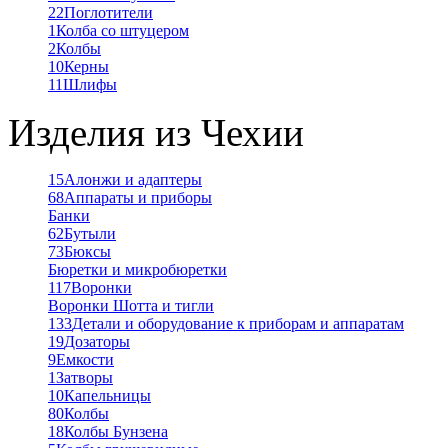
22
Поглотители
1
Колба со штуцером
2
Колбы
10
Керны
11
Шлифы
Изделия из Чехии
15
Алонжи и адаптеры
68
Аппараты и приборы
Банки
62
Бутыли
73
Бюксы
Бюретки и микробюретки
117
Воронки
Воронки Шотта и тигли
133
Детали и оборудование к приборам и аппаратам
19
Дозаторы
9
Емкости
1
Затворы
10
Капельницы
80
Колбы
18
Колбы Бунзена