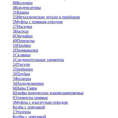
88
Колонки
4
Конденсаторы
31
Краны
55
Металлические детали к приборам
5
Муфты с прямым отводом
27
Насадки
3
Насосы
6
Обечайки
49
Переходы
10
Пробки
2
Промывалки
1
Склянки
1
Соединительные элементы
24
Тигели
3
Тройники
39
Трубки
5
Фильтры
34
Холодильники
6
Шары Гаяра
Шлифы конические взаимозаменяемые
9
Элементы прямые
3
Муфты с изогнутым отводом
Колба с ловушкой
2
Эталоны
Колбы с ловушкой