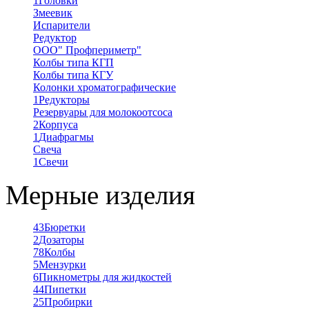
1
Головки
Змеевик
Испарители
Редуктор
ООО" Профпериметр"
Колбы типа КГП
Колбы типа КГУ
Колонки хроматографические
1
Редукторы
Резервуары для молокоотсоса
2
Корпуса
1
Диафрагмы
Свеча
1
Свечи
Мерные изделия
43
Бюретки
2
Дозаторы
78
Колбы
5
Мензурки
6
Пикнометры для жидкостей
44
Пипетки
25
Пробирки