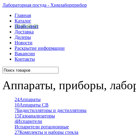
Лабораторная посуда - Химлаборприбор
Главная
Каталог
Прайс-лист
Доставка
Дилеры
Новости
Раскрытие информации
Вакансии
Контакты
Аппараты, приборы, лабо
24
Аппараты
10
Аппараты СВ
7
Бидистилляторы и дистилляторы
15
Газоанализаторы
4
Испарители
Испарители ротационные
27
Комплекты и наборы стекла