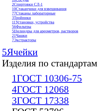
2
Спиртовки СЛ-1
10
Стаканчики для взвешивания
77
Стаканы лабораторные
3
Тройники
11
Установки, устройства
56
Фильтры
5
Цилиндры для ареометров, растворов
21
Чашки
7
Экстракторы
5
Ячейки
Изделия по стандартам
1
ГОСТ 10306-75
4
ГОСТ 12068
3
ГОСТ 17338