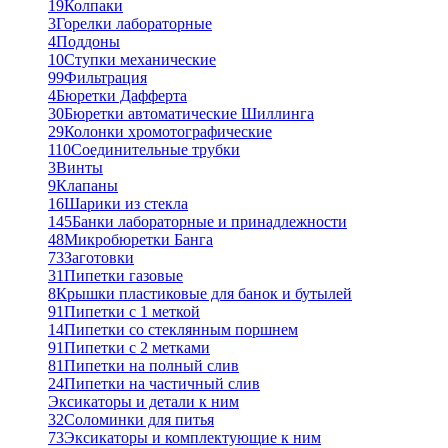
19
Колпаки
3
Горелки лабораторные
4
Поддоны
10
Ступки механические
99
Фильтрация
4
Бюретки Дафферта
30
Бюретки автоматические Шиллинга
29
Колонки хромотографические
110
Соединительные трубки
3
Винты
9
Клапаны
16
Шарики из стекла
145
Банки лабораторные и принадлежности
48
Микробюретки Банга
73
Заготовки
31
Пипетки газовые
8
Крышки пластиковые для банок и бутылей
91
Пипетки с 1 меткой
14
Пипетки со стеклянным поршнем
91
Пипетки с 2 метками
81
Пипетки на полный слив
24
Пипетки на частичный слив
Эксикаторы и детали к ним
32
Соломинки для питья
73
Эксикаторы и комплектующие к ним