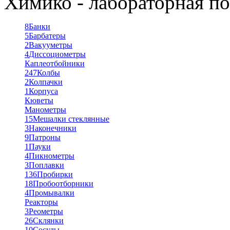
Химико - лабораторная по
8
Банки
5
Барбатеры
2
Вакууметры
4
Диссоциометры
Каплеотбойники
247
Колбы
2
Колпачки
1
Корпуса
Кюветы
Манометры
15
Мешалки стеклянные
3
Наконечники
9
Патроны
1
Пауки
4
Пикнометры
3
Поплавки
136
Пробирки
18
Пробоотборники
4
Промывалки
Реакторы
3
Реометры
26
Склянки
10
Сосуды