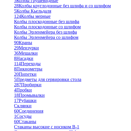
5
Колбы грушевидные
28
Колбы круглодонные без шлифа и со шлифом
5
Колбы Кьельдаля
124
Колбы мерные
Колбы плоскодонные без шлифа
Колбы плоскодонные со шлифом
Колбы Эрленмейера без шлифа
Колбы Эрленмейера со шлифом
90
Краны
29
Мензурки
36
Мешалки
8
Насадки
114
Переходы
8
Пикнометры
20
Пипетки
5
Предметы для сервировки стола
287
Пробирки
4
Пробки
18
Промывалки
17
Рубашки
Склянки
60
Соединения
1
Сосуды
60
Стаканы
Стаканы высокие с носиком В-1