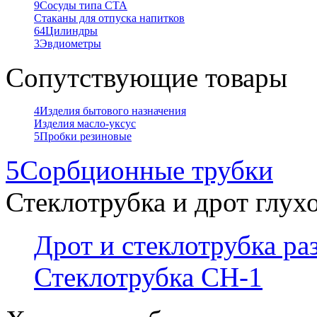
9
Сосуды типа СТА
Стаканы для отпуска напитков
64
Цилиндры
3
Эвдиометры
Сопутствующие товары
4
Изделия бытового назначения
Изделия масло-уксус
5
Пробки резиновые
5
Сорбционные трубки
Стеклотрубка и дрот глух
Дрот и стеклотрубка р
Стеклотрубка СН-1