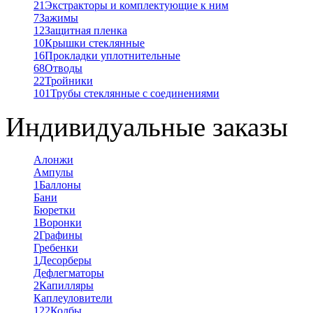
21
Экстракторы и комплектующие к ним
7
Зажимы
12
Защитная пленка
10
Крышки стеклянные
16
Прокладки уплотнительные
68
Отводы
22
Тройники
101
Трубы стеклянные с соединениями
Индивидуальные заказы
Алонжи
Ампулы
1
Баллоны
Бани
Бюретки
1
Воронки
2
Графины
Гребенки
1
Десорберы
Дефлегматоры
2
Капилляры
Каплеуловители
122
Колбы