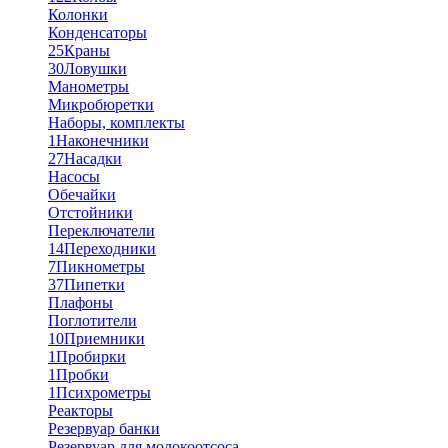
Колонки
Конденсаторы
25
Краны
30
Ловушки
Манометры
Микробюретки
Наборы, комплекты
1
Наконечники
27
Насадки
Насосы
Обечайки
Отстойники
Переключатели
14
Переходники
7
Пикнометры
37
Пипетки
Плафоны
Поглотители
10
Приемники
1
Пробирки
1
Пробки
1
Психрометры
Реакторы
Резервуар банки
Резервуар для молокоотсоса