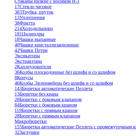
Стаканы низкие с носиком Н-1
17
Стекло часовое
383
Трубка, пруток
13
Уплотнения
38
Фритта
214
Холодильники
181
Цилиндры
18
Чашки выпарные
40
Чашки кристаллизационные
42
Чашки Петри
Эксикаторы
Экстракторы
2
Каплеуловители
36
Колбы плоскодонные без шлифа и со шлифом
8
Конусы
46
Колбы Эрленмейера без шлифа и со шлифом
143
Бюретки автоматические Пеллета
13
Бюретки без крана
28
Бюретки с боковым клапаном
84
Бюретки с боковым краном
119
Бюретки с прямым краном
28
Бюретки с прямым клапаном
Микробюретки
155
Бюретки автоматические Пеллета с промежуточным 
32
Заглушки