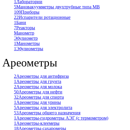
1
Лаборатории
5
Мановакуумметры двухтрубные типа МВ
109
Приборы
22
Испарители ротационные
1
Бани
7
Реакторы
Манометр
Эбулиометр
1
Манометры
1
Эбулиометры
Ареометры
2
Ареометры для антифриза
1
Ареометры для грунта
2
Ареометры для молока
50
Ареометры для нефти
32
Ареометры для спирта
1
Ареометры для урины
5
Ареометры для электролита
53
Ареометры общего назначения
1
Ареометры-гидрометры АЭГ (с термометром)
1
Ареометры-клеемеры
18
Ареометры-сахаромеры