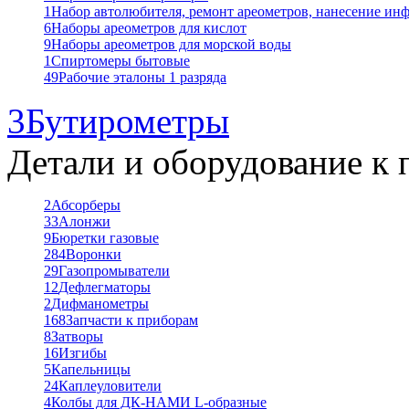
1
Набор автолюбителя, ремонт ареометров, нанесение ин
6
Наборы ареометров для кислот
9
Наборы ареометров для морской воды
1
Спиртомеры бытовые
49
Рабочие эталоны 1 разряда
3
Бутирометры
Детали и оборудование к 
2
Абсорберы
33
Алонжи
9
Бюретки газовые
284
Воронки
29
Газопромыватели
12
Дефлегматоры
2
Дифманометры
168
Запчасти к приборам
8
Затворы
16
Изгибы
5
Капельницы
24
Каплеуловители
4
Колбы для ДК-НАМИ L-образные