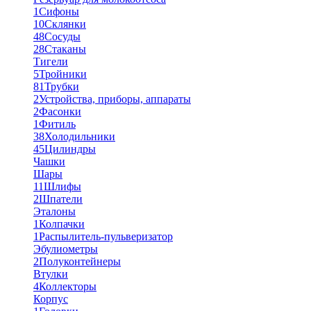
1
Сифоны
10
Склянки
48
Сосуды
28
Стаканы
Тигели
5
Тройники
81
Трубки
2
Устройства, приборы, аппараты
2
Фасонки
1
Фитиль
38
Холодильники
45
Цилиндры
Чашки
Шары
11
Шлифы
2
Шпатели
Эталоны
1
Колпачки
1
Распылитель-пульверизатор
Эбулиометры
2
Полуконтейнеры
Втулки
4
Коллекторы
Корпус