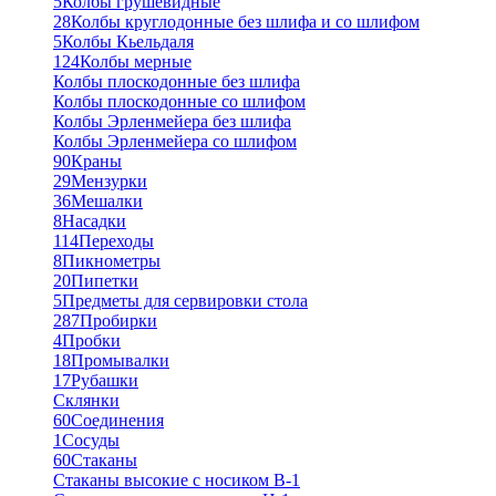
5
Колбы грушевидные
28
Колбы круглодонные без шлифа и со шлифом
5
Колбы Кьельдаля
124
Колбы мерные
Колбы плоскодонные без шлифа
Колбы плоскодонные со шлифом
Колбы Эрленмейера без шлифа
Колбы Эрленмейера со шлифом
90
Краны
29
Мензурки
36
Мешалки
8
Насадки
114
Переходы
8
Пикнометры
20
Пипетки
5
Предметы для сервировки стола
287
Пробирки
4
Пробки
18
Промывалки
17
Рубашки
Склянки
60
Соединения
1
Сосуды
60
Стаканы
Стаканы высокие с носиком В-1