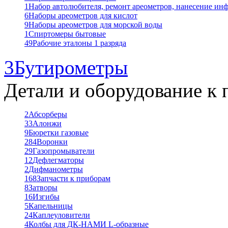
1
Набор автолюбителя, ремонт ареометров, нанесение ин
6
Наборы ареометров для кислот
9
Наборы ареометров для морской воды
1
Спиртомеры бытовые
49
Рабочие эталоны 1 разряда
3
Бутирометры
Детали и оборудование к 
2
Абсорберы
33
Алонжи
9
Бюретки газовые
284
Воронки
29
Газопромыватели
12
Дефлегматоры
2
Дифманометры
168
Запчасти к приборам
8
Затворы
16
Изгибы
5
Капельницы
24
Каплеуловители
4
Колбы для ДК-НАМИ L-образные