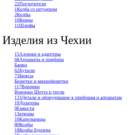
22
Поглотители
1
Колба со штуцером
2
Колбы
10
Керны
11
Шлифы
Изделия из Чехии
15
Алонжи и адаптеры
68
Аппараты и приборы
Банки
62
Бутыли
73
Бюксы
Бюретки и микробюретки
117
Воронки
Воронки Шотта и тигли
133
Детали и оборудование к приборам и аппаратам
19
Дозаторы
9
Емкости
1
Затворы
10
Капельницы
80
Колбы
18
Колбы Бунзена