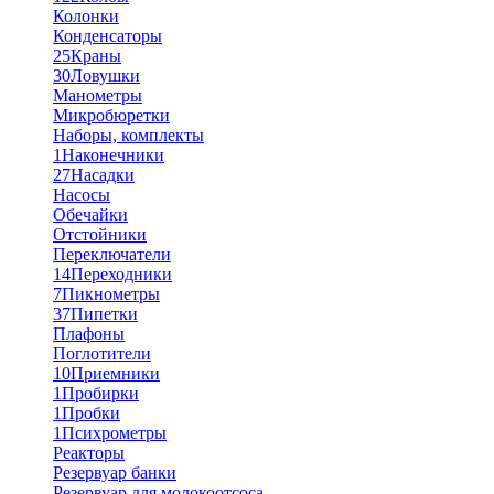
Колонки
Конденсаторы
25
Краны
30
Ловушки
Манометры
Микробюретки
Наборы, комплекты
1
Наконечники
27
Насадки
Насосы
Обечайки
Отстойники
Переключатели
14
Переходники
7
Пикнометры
37
Пипетки
Плафоны
Поглотители
10
Приемники
1
Пробирки
1
Пробки
1
Психрометры
Реакторы
Резервуар банки
Резервуар для молокоотсоса