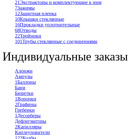
21
Экстракторы и комплектующие к ним
7
Зажимы
12
Защитная пленка
10
Крышки стеклянные
16
Прокладки уплотнительные
68
Отводы
22
Тройники
101
Трубы стеклянные с соединениями
Индивидуальные заказы
Алонжи
Ампулы
1
Баллоны
Бани
Бюретки
1
Воронки
2
Графины
Гребенки
1
Десорберы
Дефлегматоры
2
Капилляры
Каплеуловители
122
Колбы