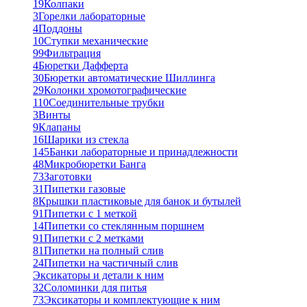
19
Колпаки
3
Горелки лабораторные
4
Поддоны
10
Ступки механические
99
Фильтрация
4
Бюретки Дафферта
30
Бюретки автоматические Шиллинга
29
Колонки хромотографические
110
Соединительные трубки
3
Винты
9
Клапаны
16
Шарики из стекла
145
Банки лабораторные и принадлежности
48
Микробюретки Банга
73
Заготовки
31
Пипетки газовые
8
Крышки пластиковые для банок и бутылей
91
Пипетки с 1 меткой
14
Пипетки со стеклянным поршнем
91
Пипетки с 2 метками
81
Пипетки на полный слив
24
Пипетки на частичный слив
Эксикаторы и детали к ним
32
Соломинки для питья
73
Эксикаторы и комплектующие к ним