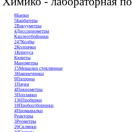
Химико - лабораторная по
8
Банки
5
Барбатеры
2
Вакууметры
4
Диссоциометры
Каплеотбойники
247
Колбы
2
Колпачки
1
Корпуса
Кюветы
Манометры
15
Мешалки стеклянные
3
Наконечники
9
Патроны
1
Пауки
4
Пикнометры
3
Поплавки
136
Пробирки
18
Пробоотборники
4
Промывалки
Реакторы
3
Реометры
26
Склянки
10
Сосуды