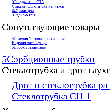
9
Сосуды типа СТА
Стаканы для отпуска напитков
64
Цилиндры
3
Эвдиометры
Сопутствующие товары
4
Изделия бытового назначения
Изделия масло-уксус
5
Пробки резиновые
5
Сорбционные трубки
Стеклотрубка и дрот глух
Дрот и стеклотрубка р
Стеклотрубка СН-1