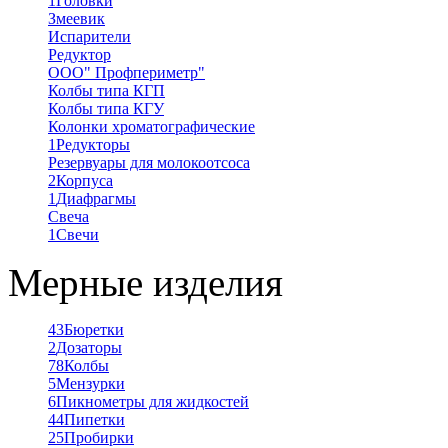
1
Головки
Змеевик
Испарители
Редуктор
ООО" Профпериметр"
Колбы типа КГП
Колбы типа КГУ
Колонки хроматографические
1
Редукторы
Резервуары для молокоотсоса
2
Корпуса
1
Диафрагмы
Свеча
1
Свечи
Мерные изделия
43
Бюретки
2
Дозаторы
78
Колбы
5
Мензурки
6
Пикнометры для жидкостей
44
Пипетки
25
Пробирки