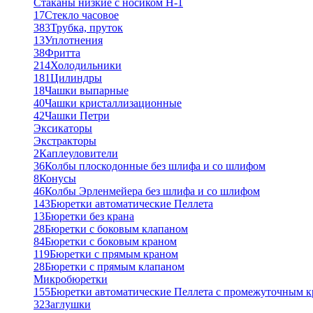
Стаканы низкие с носиком Н-1
17
Стекло часовое
383
Трубка, пруток
13
Уплотнения
38
Фритта
214
Холодильники
181
Цилиндры
18
Чашки выпарные
40
Чашки кристаллизационные
42
Чашки Петри
Эксикаторы
Экстракторы
2
Каплеуловители
36
Колбы плоскодонные без шлифа и со шлифом
8
Конусы
46
Колбы Эрленмейера без шлифа и со шлифом
143
Бюретки автоматические Пеллета
13
Бюретки без крана
28
Бюретки с боковым клапаном
84
Бюретки с боковым краном
119
Бюретки с прямым краном
28
Бюретки с прямым клапаном
Микробюретки
155
Бюретки автоматические Пеллета с промежуточным 
32
Заглушки