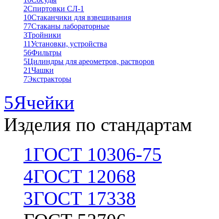
2
Спиртовки СЛ-1
10
Стаканчики для взвешивания
77
Стаканы лабораторные
3
Тройники
11
Установки, устройства
56
Фильтры
5
Цилиндры для ареометров, растворов
21
Чашки
7
Экстракторы
5
Ячейки
Изделия по стандартам
1
ГОСТ 10306-75
4
ГОСТ 12068
3
ГОСТ 17338