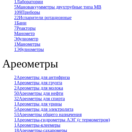
1
Лаборатории
5
Мановакуумметры двухтрубные типа МВ
109
Приборы
22
Испарители ротационные
1
Бани
7
Реакторы
Манометр
Эбулиометр
1
Манометры
1
Эбулиометры
Ареометры
2
Ареометры для антифриза
1
Ареометры для грунта
2
Ареометры для молока
50
Ареометры для нефти
32
Ареометры для спирта
1
Ареометры для урины
5
Ареометры для электролита
53
Ареометры общего назначения
1
Ареометры-гидрометры АЭГ (с термометром)
1
Ареометры-клеемеры
18
Ареометры-сахаромеры