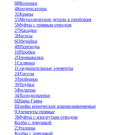
88
Колонки
4
Конденсаторы
31
Краны
55
Металлические детали к приборам
5
Муфты с прямым отводом
27
Насадки
3
Насосы
6
Обечайки
49
Переходы
10
Пробки
2
Промывалки
1
Склянки
1
Соединительные элементы
24
Тигели
3
Тройники
39
Трубки
5
Фильтры
34
Холодильники
6
Шары Гаяра
Шлифы конические взаимозаменяемые
9
Элементы прямые
3
Муфты с изогнутым отводом
Колба с ловушкой
2
Эталоны
Колбы с ловушкой