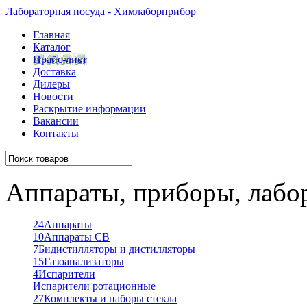
Лабораторная посуда - Химлаборприбор
Главная
Каталог
Прайс-лист
Доставка
Дилеры
Новости
Раскрытие информации
Вакансии
Контакты
Аппараты, приборы, лабо
24
Аппараты
10
Аппараты СВ
7
Бидистилляторы и дистилляторы
15
Газоанализаторы
4
Испарители
Испарители ротационные
27
Комплекты и наборы стекла