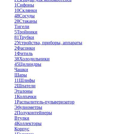
1
Сифоны
10
Склянки
48
Сосуды
28
Стаканы
Тигели
5
Тройники
81
Трубки
2
Устройства, приборы, аппараты
2
Фасонки
1
Фитиль
38
Холодильники
45
Цилиндры
Чашки
Шары
11
Шлифы
2
Шпатели
Эталоны
1
Колпачки
1
Распылитель-пульверизатор
Эбулиометры
2
Полуконтейнеры
Втулки
4
Коллекторы
Корпус