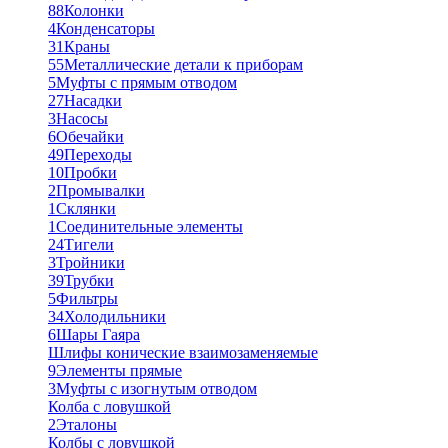
88
Колонки
4
Конденсаторы
31
Краны
55
Металлические детали к приборам
5
Муфты с прямым отводом
27
Насадки
3
Насосы
6
Обечайки
49
Переходы
10
Пробки
2
Промывалки
1
Склянки
1
Соединительные элементы
24
Тигели
3
Тройники
39
Трубки
5
Фильтры
34
Холодильники
6
Шары Гаяра
Шлифы конические взаимозаменяемые
9
Элементы прямые
3
Муфты с изогнутым отводом
Колба с ловушкой
2
Эталоны
Колбы с ловушкой