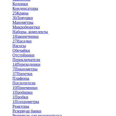
Колонки
Конденсаторы
25
Краны
30
Ловушки
Манометры
Микробюретки
Наборы, комплекты
1
Наконечники
27
Насадки
Насосы
Обечайки
Отстойники
Переключатели
14
Переходники
7
Пикнометры
37
Пипетки
Плафоны
Поглотители
10
Приемники
1
Пробирки
1
Пробки
1
Психрометры
Реакторы
Резервуар банки
Резервуар для молокоотсоса