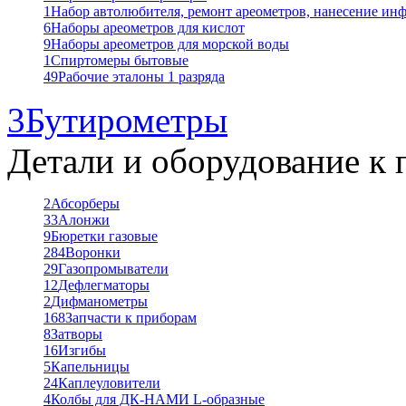
1
Набор автолюбителя, ремонт ареометров, нанесение ин
6
Наборы ареометров для кислот
9
Наборы ареометров для морской воды
1
Спиртомеры бытовые
49
Рабочие эталоны 1 разряда
3
Бутирометры
Детали и оборудование к 
2
Абсорберы
33
Алонжи
9
Бюретки газовые
284
Воронки
29
Газопромыватели
12
Дефлегматоры
2
Дифманометры
168
Запчасти к приборам
8
Затворы
16
Изгибы
5
Капельницы
24
Каплеуловители
4
Колбы для ДК-НАМИ L-образные