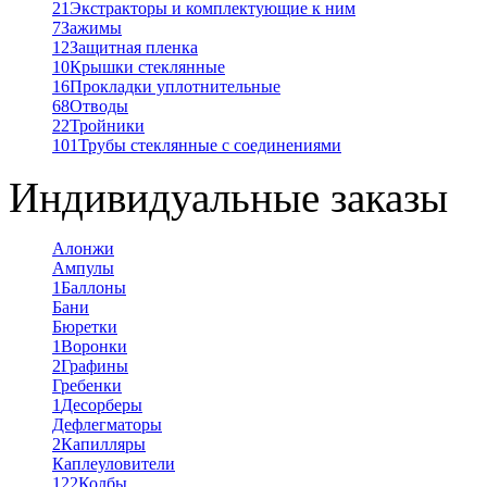
21
Экстракторы и комплектующие к ним
7
Зажимы
12
Защитная пленка
10
Крышки стеклянные
16
Прокладки уплотнительные
68
Отводы
22
Тройники
101
Трубы стеклянные с соединениями
Индивидуальные заказы
Алонжи
Ампулы
1
Баллоны
Бани
Бюретки
1
Воронки
2
Графины
Гребенки
1
Десорберы
Дефлегматоры
2
Капилляры
Каплеуловители
122
Колбы