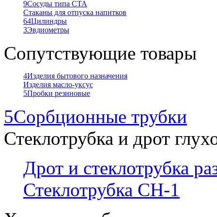
9
Сосуды типа СТА
Стаканы для отпуска напитков
64
Цилиндры
3
Эвдиометры
Сопутствующие товары
4
Изделия бытового назначения
Изделия масло-уксус
5
Пробки резиновые
5
Сорбционные трубки
Стеклотрубка и дрот глух
Дрот и стеклотрубка р
Стеклотрубка СН-1