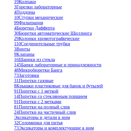
19
Колпаки
3
Горелки лабораторные
4
Поддоны
10
Ступки механические
99
Фильтрация
4
Бюретки Дафферта
30
Бюретки автоматические Шиллинга
29
Колонки хромотографические
110
Соединительные трубки
3
Винты
9
Клапаны
16
Шарики из стекла
145
Банки лабораторные и принадлежности
48
Микробюретки Банга
73
Заготовки
31
Пипетки газовые
8
Крышки пластиковые для банок и бутылей
91
Пипетки с 1 меткой
14
Пипетки со стеклянным поршнем
91
Пипетки с 2 метками
81
Пипетки на полный слив
24
Пипетки на частичный слив
Эксикаторы и детали к ним
32
Соломинки для питья
73
Эксикаторы и комплектующие к ним