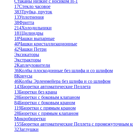
Стаканы низкие с носиком Н-1
17
Стекло часовое
383
Трубка, пруток
13
Уплотнения
38
Фритта
214
Холодильники
181
Цилиндры
18
Чашки выпарные
40
Чашки кристаллизационные
42
Чашки Петри
Эксикаторы
Экстракторы
2
Каплеуловители
36
Колбы плоскодонные без шлифа и со шлифом
8
Конусы
46
Колбы Эрленмейера без шлифа и со шлифом
143
Бюретки автоматические Пеллета
13
Бюретки без крана
28
Бюретки с боковым клапаном
84
Бюретки с боковым краном
119
Бюретки с прямым краном
28
Бюретки с прямым клапаном
Микробюретки
155
Бюретки автоматические Пеллета с промежуточным 
32
Заглушки