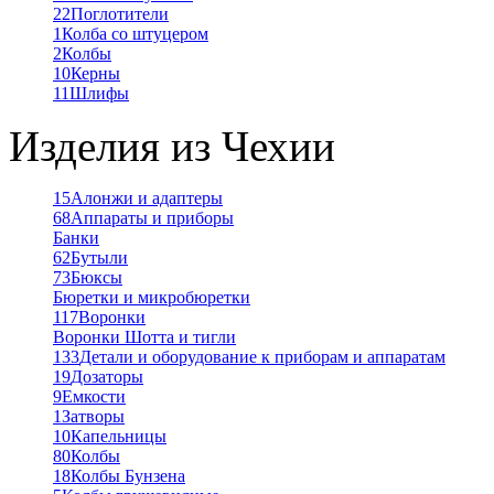
22
Поглотители
1
Колба со штуцером
2
Колбы
10
Керны
11
Шлифы
Изделия из Чехии
15
Алонжи и адаптеры
68
Аппараты и приборы
Банки
62
Бутыли
73
Бюксы
Бюретки и микробюретки
117
Воронки
Воронки Шотта и тигли
133
Детали и оборудование к приборам и аппаратам
19
Дозаторы
9
Емкости
1
Затворы
10
Капельницы
80
Колбы
18
Колбы Бунзена