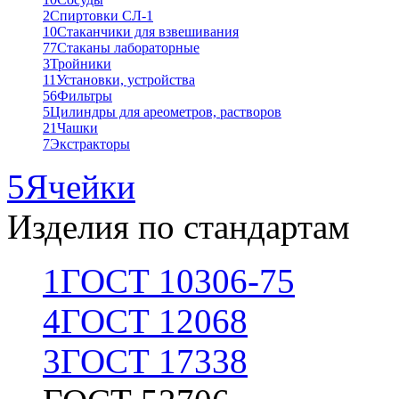
2
Спиртовки СЛ-1
10
Стаканчики для взвешивания
77
Стаканы лабораторные
3
Тройники
11
Установки, устройства
56
Фильтры
5
Цилиндры для ареометров, растворов
21
Чашки
7
Экстракторы
5
Ячейки
Изделия по стандартам
1
ГОСТ 10306-75
4
ГОСТ 12068
3
ГОСТ 17338