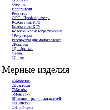
1
Головки
Змеевик
Испарители
Редуктор
ООО" Профпериметр"
Колбы типа КГП
Колбы типа КГУ
Колонки хроматографические
1
Редукторы
Резервуары для молокоотсоса
2
Корпуса
1
Диафрагмы
Свеча
1
Свечи
Мерные изделия
43
Бюретки
2
Дозаторы
78
Колбы
5
Мензурки
6
Пикнометры для жидкостей
44
Пипетки
25
Пробирки