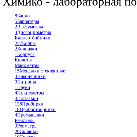
Химико - лабораторная по
8
Банки
5
Барбатеры
2
Вакууметры
4
Диссоциометры
Каплеотбойники
247
Колбы
2
Колпачки
1
Корпуса
Кюветы
Манометры
15
Мешалки стеклянные
3
Наконечники
9
Патроны
1
Пауки
4
Пикнометры
3
Поплавки
136
Пробирки
18
Пробоотборники
4
Промывалки
Реакторы
3
Реометры
26
Склянки
10
Сосуды