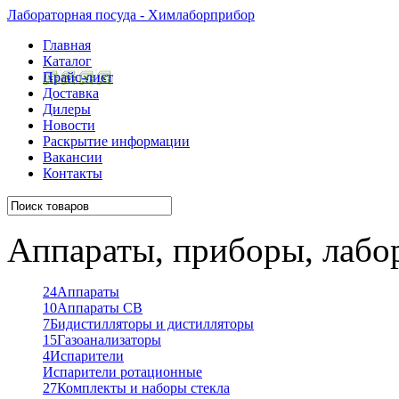
Лабораторная посуда - Химлаборприбор
Главная
Каталог
Прайс-лист
Доставка
Дилеры
Новости
Раскрытие информации
Вакансии
Контакты
Аппараты, приборы, лабо
24
Аппараты
10
Аппараты СВ
7
Бидистилляторы и дистилляторы
15
Газоанализаторы
4
Испарители
Испарители ротационные
27
Комплекты и наборы стекла