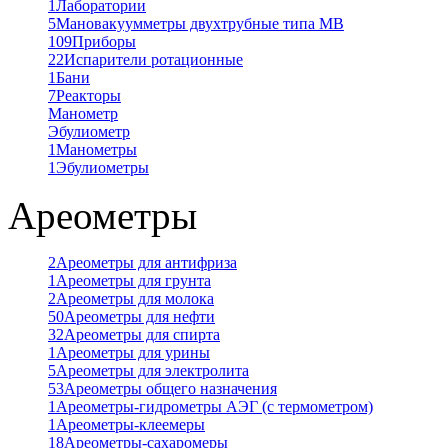
1
Лаборатории
5
Мановакуумметры двухтрубные типа МВ
109
Приборы
22
Испарители ротационные
1
Бани
7
Реакторы
Манометр
Эбулиометр
1
Манометры
1
Эбулиометры
Ареометры
2
Ареометры для антифриза
1
Ареометры для грунта
2
Ареометры для молока
50
Ареометры для нефти
32
Ареометры для спирта
1
Ареометры для урины
5
Ареометры для электролита
53
Ареометры общего назначения
1
Ареометры-гидрометры АЭГ (с термометром)
1
Ареометры-клеемеры
18
Ареометры-сахаромеры