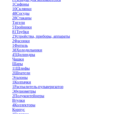
1
Сифоны
10
Склянки
48
Сосуды
28
Стаканы
Тигели
5
Тройники
81
Трубки
2
Устройства, приборы, аппараты
2
Фасонки
1
Фитиль
38
Холодильники
45
Цилиндры
Чашки
Шары
11
Шлифы
2
Шпатели
Эталоны
1
Колпачки
1
Распылитель-пульверизатор
Эбулиометры
2
Полуконтейнеры
Втулки
4
Коллекторы
Корпус