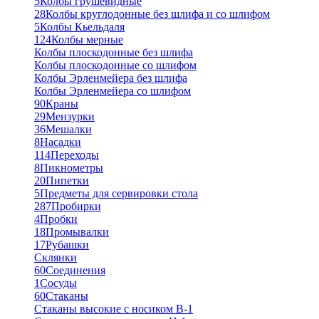
5
Колбы грушевидные
28
Колбы круглодонные без шлифа и со шлифом
5
Колбы Кьельдаля
124
Колбы мерные
Колбы плоскодонные без шлифа
Колбы плоскодонные со шлифом
Колбы Эрленмейера без шлифа
Колбы Эрленмейера со шлифом
90
Краны
29
Мензурки
36
Мешалки
8
Насадки
114
Переходы
8
Пикнометры
20
Пипетки
5
Предметы для сервировки стола
287
Пробирки
4
Пробки
18
Промывалки
17
Рубашки
Склянки
60
Соединения
1
Сосуды
60
Стаканы
Стаканы высокие с носиком В-1