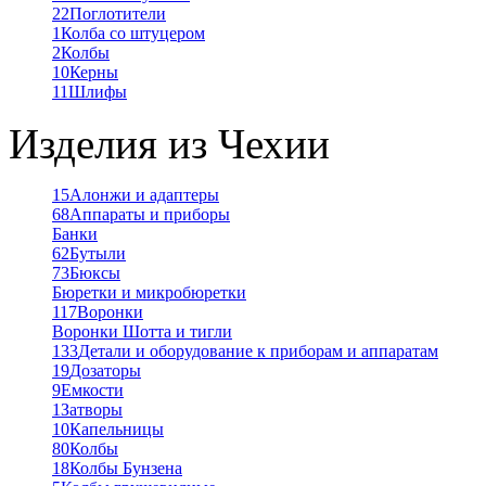
22
Поглотители
1
Колба со штуцером
2
Колбы
10
Керны
11
Шлифы
Изделия из Чехии
15
Алонжи и адаптеры
68
Аппараты и приборы
Банки
62
Бутыли
73
Бюксы
Бюретки и микробюретки
117
Воронки
Воронки Шотта и тигли
133
Детали и оборудование к приборам и аппаратам
19
Дозаторы
9
Емкости
1
Затворы
10
Капельницы
80
Колбы
18
Колбы Бунзена