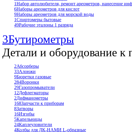
1
Набор автолюбителя, ремонт ареометров, нанесение ин
6
Наборы ареометров для кислот
9
Наборы ареометров для морской воды
1
Спиртомеры бытовые
49
Рабочие эталоны 1 разряда
3
Бутирометры
Детали и оборудование к 
2
Абсорберы
33
Алонжи
9
Бюретки газовые
284
Воронки
29
Газопромыватели
12
Дефлегматоры
2
Дифманометры
168
Запчасти к приборам
8
Затворы
16
Изгибы
5
Капельницы
24
Каплеуловители
4
Колбы для ДК-НАМИ L-образные