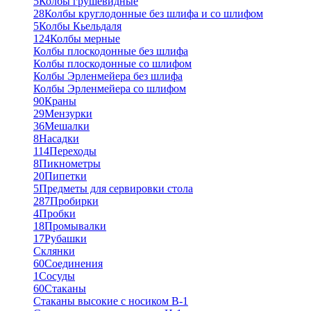
5
Колбы грушевидные
28
Колбы круглодонные без шлифа и со шлифом
5
Колбы Кьельдаля
124
Колбы мерные
Колбы плоскодонные без шлифа
Колбы плоскодонные со шлифом
Колбы Эрленмейера без шлифа
Колбы Эрленмейера со шлифом
90
Краны
29
Мензурки
36
Мешалки
8
Насадки
114
Переходы
8
Пикнометры
20
Пипетки
5
Предметы для сервировки стола
287
Пробирки
4
Пробки
18
Промывалки
17
Рубашки
Склянки
60
Соединения
1
Сосуды
60
Стаканы
Стаканы высокие с носиком В-1