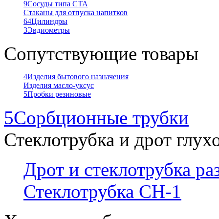
9
Сосуды типа СТА
Стаканы для отпуска напитков
64
Цилиндры
3
Эвдиометры
Сопутствующие товары
4
Изделия бытового назначения
Изделия масло-уксус
5
Пробки резиновые
5
Сорбционные трубки
Стеклотрубка и дрот глух
Дрот и стеклотрубка р
Стеклотрубка СН-1