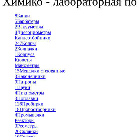
Химико - лабораторная по
8
Банки
5
Барбатеры
2
Вакууметры
4
Диссоциометры
Каплеотбойники
247
Колбы
2
Колпачки
1
Корпуса
Кюветы
Манометры
15
Мешалки стеклянные
3
Наконечники
9
Патроны
1
Пауки
4
Пикнометры
3
Поплавки
136
Пробирки
18
Пробоотборники
4
Промывалки
Реакторы
3
Реометры
26
Склянки
10
Сосуды