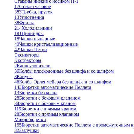
Стаканы низкие с носиком Н-1
17
Стекло часовое
383
Трубка, пруток
13
Уплотнения
38
Фритта
214
Холодильники
181
Цилиндры
18
Чашки выпарные
40
Чашки кристаллизационные
42
Чашки Петри
Эксикаторы
Экстракторы
2
Каплеуловители
36
Колбы плоскодонные без шлифа и со шлифом
8
Конусы
46
Колбы Эрленмейера без шлифа и со шлифом
143
Бюретки автоматические Пеллета
13
Бюретки без крана
28
Бюретки с боковым клапаном
84
Бюретки с боковым краном
119
Бюретки с прямым краном
28
Бюретки с прямым клапаном
Микробюретки
155
Бюретки автоматические Пеллета с промежуточным 
32
Заглушки