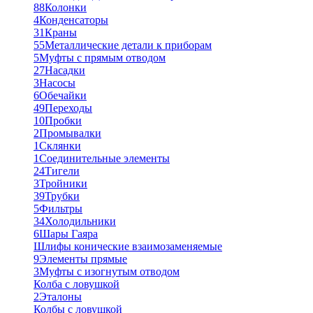
88
Колонки
4
Конденсаторы
31
Краны
55
Металлические детали к приборам
5
Муфты с прямым отводом
27
Насадки
3
Насосы
6
Обечайки
49
Переходы
10
Пробки
2
Промывалки
1
Склянки
1
Соединительные элементы
24
Тигели
3
Тройники
39
Трубки
5
Фильтры
34
Холодильники
6
Шары Гаяра
Шлифы конические взаимозаменяемые
9
Элементы прямые
3
Муфты с изогнутым отводом
Колба с ловушкой
2
Эталоны
Колбы с ловушкой