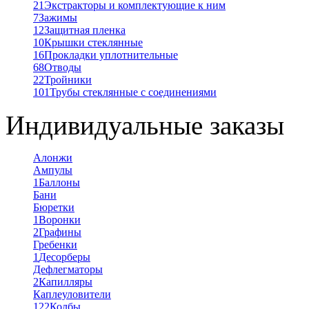
21
Экстракторы и комплектующие к ним
7
Зажимы
12
Защитная пленка
10
Крышки стеклянные
16
Прокладки уплотнительные
68
Отводы
22
Тройники
101
Трубы стеклянные с соединениями
Индивидуальные заказы
Алонжи
Ампулы
1
Баллоны
Бани
Бюретки
1
Воронки
2
Графины
Гребенки
1
Десорберы
Дефлегматоры
2
Капилляры
Каплеуловители
122
Колбы