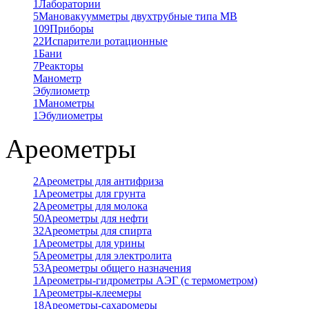
1
Лаборатории
5
Мановакуумметры двухтрубные типа МВ
109
Приборы
22
Испарители ротационные
1
Бани
7
Реакторы
Манометр
Эбулиометр
1
Манометры
1
Эбулиометры
Ареометры
2
Ареометры для антифриза
1
Ареометры для грунта
2
Ареометры для молока
50
Ареометры для нефти
32
Ареометры для спирта
1
Ареометры для урины
5
Ареометры для электролита
53
Ареометры общего назначения
1
Ареометры-гидрометры АЭГ (с термометром)
1
Ареометры-клеемеры
18
Ареометры-сахаромеры