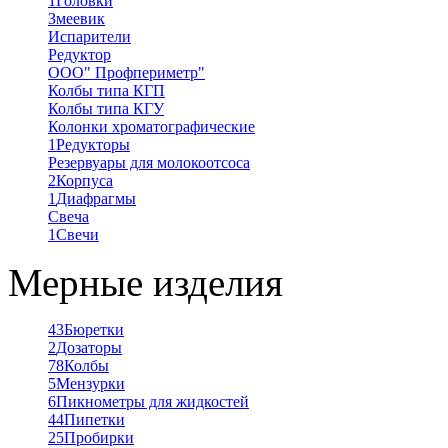
1
Головки
Змеевик
Испарители
Редуктор
ООО" Профпериметр"
Колбы типа КГП
Колбы типа КГУ
Колонки хроматографические
1
Редукторы
Резервуары для молокоотсоса
2
Корпуса
1
Диафрагмы
Свеча
1
Свечи
Мерные изделия
43
Бюретки
2
Дозаторы
78
Колбы
5
Мензурки
6
Пикнометры для жидкостей
44
Пипетки
25
Пробирки