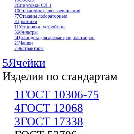
2
Спиртовки СЛ-1
10
Стаканчики для взвешивания
77
Стаканы лабораторные
3
Тройники
11
Установки, устройства
56
Фильтры
5
Цилиндры для ареометров, растворов
21
Чашки
7
Экстракторы
5
Ячейки
Изделия по стандартам
1
ГОСТ 10306-75
4
ГОСТ 12068
3
ГОСТ 17338