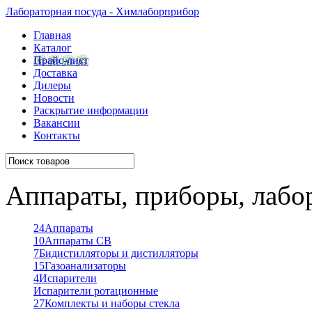
Лабораторная посуда - Химлаборприбор
Главная
Каталог
Прайс-лист
Доставка
Дилеры
Новости
Раскрытие информации
Вакансии
Контакты
Аппараты, приборы, лабо
24
Аппараты
10
Аппараты СВ
7
Бидистилляторы и дистилляторы
15
Газоанализаторы
4
Испарители
Испарители ротационные
27
Комплекты и наборы стекла