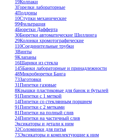
19
Колпаки
3
Горелки лабораторные
4
Поддоны
10
Ступки механические
99
Фильтрация
4
Бюретки Дафферта
30
Бюретки автоматические Шиллинга
29
Колонки хромотографические
110
Соединительные трубки
3
Винты
9
Клапаны
16
Шарики из стекла
145
Банки лабораторные и принадлежности
48
Микробюретки Банга
73
Заготовки
31
Пипетки газовые
8
Крышки пластиковые для банок и бутылей
91
Пипетки с 1 меткой
14
Пипетки со стеклянным поршнем
91
Пипетки с 2 метками
81
Пипетки на полный слив
24
Пипетки на частичный слив
Эксикаторы и детали к ним
32
Соломинки для питья
73
Эксикаторы и комплектующие к ним