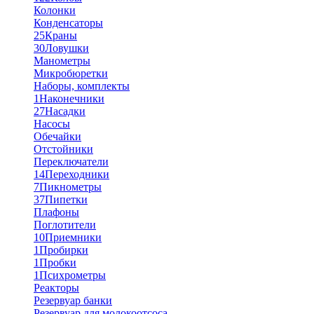
Колонки
Конденсаторы
25
Краны
30
Ловушки
Манометры
Микробюретки
Наборы, комплекты
1
Наконечники
27
Насадки
Насосы
Обечайки
Отстойники
Переключатели
14
Переходники
7
Пикнометры
37
Пипетки
Плафоны
Поглотители
10
Приемники
1
Пробирки
1
Пробки
1
Психрометры
Реакторы
Резервуар банки
Резервуар для молокоотсоса