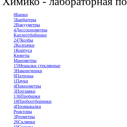
Химико - лабораторная по
8
Банки
5
Барбатеры
2
Вакууметры
4
Диссоциометры
Каплеотбойники
247
Колбы
2
Колпачки
1
Корпуса
Кюветы
Манометры
15
Мешалки стеклянные
3
Наконечники
9
Патроны
1
Пауки
4
Пикнометры
3
Поплавки
136
Пробирки
18
Пробоотборники
4
Промывалки
Реакторы
3
Реометры
26
Склянки
10
Сосуды