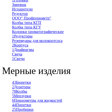
1
Головки
Змеевик
Испарители
Редуктор
ООО" Профпериметр"
Колбы типа КГП
Колбы типа КГУ
Колонки хроматографические
1
Редукторы
Резервуары для молокоотсоса
2
Корпуса
1
Диафрагмы
Свеча
1
Свечи
Мерные изделия
43
Бюретки
2
Дозаторы
78
Колбы
5
Мензурки
6
Пикнометры для жидкостей
44
Пипетки
25
Пробирки