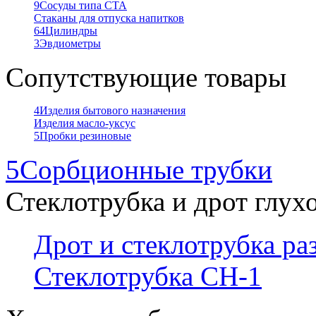
9
Сосуды типа СТА
Стаканы для отпуска напитков
64
Цилиндры
3
Эвдиометры
Сопутствующие товары
4
Изделия бытового назначения
Изделия масло-уксус
5
Пробки резиновые
5
Сорбционные трубки
Стеклотрубка и дрот глух
Дрот и стеклотрубка р
Стеклотрубка СН-1