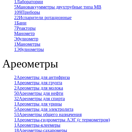
1
Лаборатории
5
Мановакуумметры двухтрубные типа МВ
109
Приборы
22
Испарители ротационные
1
Бани
7
Реакторы
Манометр
Эбулиометр
1
Манометры
1
Эбулиометры
Ареометры
2
Ареометры для антифриза
1
Ареометры для грунта
2
Ареометры для молока
50
Ареометры для нефти
32
Ареометры для спирта
1
Ареометры для урины
5
Ареометры для электролита
53
Ареометры общего назначения
1
Ареометры-гидрометры АЭГ (с термометром)
1
Ареометры-клеемеры
18
Ареометры-сахаромеры