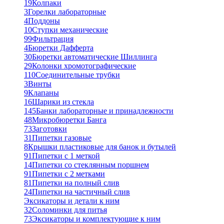
19
Колпаки
3
Горелки лабораторные
4
Поддоны
10
Ступки механические
99
Фильтрация
4
Бюретки Дафферта
30
Бюретки автоматические Шиллинга
29
Колонки хромотографические
110
Соединительные трубки
3
Винты
9
Клапаны
16
Шарики из стекла
145
Банки лабораторные и принадлежности
48
Микробюретки Банга
73
Заготовки
31
Пипетки газовые
8
Крышки пластиковые для банок и бутылей
91
Пипетки с 1 меткой
14
Пипетки со стеклянным поршнем
91
Пипетки с 2 метками
81
Пипетки на полный слив
24
Пипетки на частичный слив
Эксикаторы и детали к ним
32
Соломинки для питья
73
Эксикаторы и комплектующие к ним