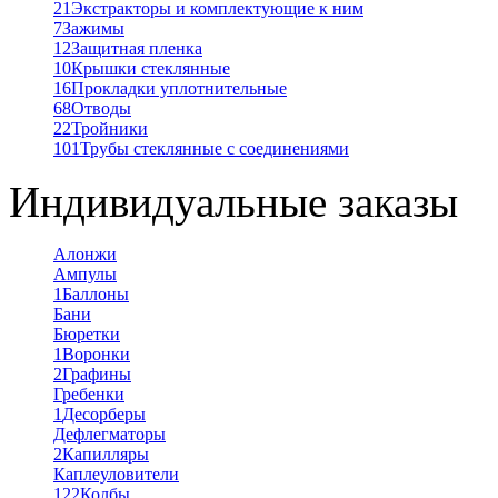
21
Экстракторы и комплектующие к ним
7
Зажимы
12
Защитная пленка
10
Крышки стеклянные
16
Прокладки уплотнительные
68
Отводы
22
Тройники
101
Трубы стеклянные с соединениями
Индивидуальные заказы
Алонжи
Ампулы
1
Баллоны
Бани
Бюретки
1
Воронки
2
Графины
Гребенки
1
Десорберы
Дефлегматоры
2
Капилляры
Каплеуловители
122
Колбы