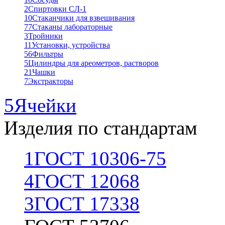
2
Спиртовки СЛ-1
10
Стаканчики для взвешивания
77
Стаканы лабораторные
3
Тройники
11
Установки, устройства
56
Фильтры
5
Цилиндры для ареометров, растворов
21
Чашки
7
Экстракторы
5
Ячейки
Изделия по стандартам
1
ГОСТ 10306-75
4
ГОСТ 12068
3
ГОСТ 17338