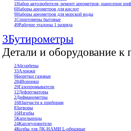
1
Набор автолюбителя, ремонт ареометров, нанесение ин
6
Наборы ареометров для кислот
9
Наборы ареометров для морской воды
1
Спиртомеры бытовые
49
Рабочие эталоны 1 разряда
3
Бутирометры
Детали и оборудование к 
2
Абсорберы
33
Алонжи
9
Бюретки газовые
284
Воронки
29
Газопромыватели
12
Дефлегматоры
2
Дифманометры
168
Запчасти к приборам
8
Затворы
16
Изгибы
5
Капельницы
24
Каплеуловители
4
Колбы для ДК-НАМИ L-образные