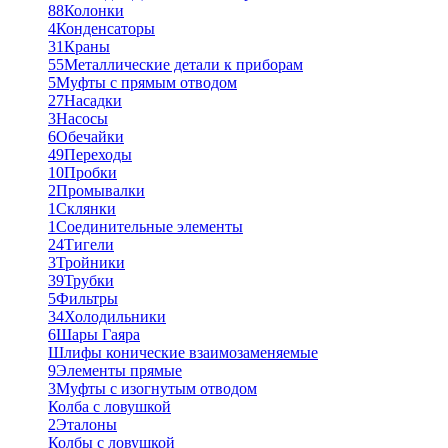
88
Колонки
4
Конденсаторы
31
Краны
55
Металлические детали к приборам
5
Муфты с прямым отводом
27
Насадки
3
Насосы
6
Обечайки
49
Переходы
10
Пробки
2
Промывалки
1
Склянки
1
Соединительные элементы
24
Тигели
3
Тройники
39
Трубки
5
Фильтры
34
Холодильники
6
Шары Гаяра
Шлифы конические взаимозаменяемые
9
Элементы прямые
3
Муфты с изогнутым отводом
Колба с ловушкой
2
Эталоны
Колбы с ловушкой