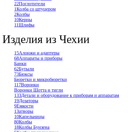
22
Поглотители
1
Колба со штуцером
2
Колбы
10
Керны
11
Шлифы
Изделия из Чехии
15
Алонжи и адаптеры
68
Аппараты и приборы
Банки
62
Бутыли
73
Бюксы
Бюретки и микробюретки
117
Воронки
Воронки Шотта и тигли
133
Детали и оборудование к приборам и аппаратам
19
Дозаторы
9
Емкости
1
Затворы
10
Капельницы
80
Колбы
18
Колбы Бунзена