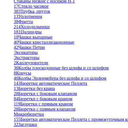
Стаканы низкие с носиком Н-1
17
Стекло часовое
383
Трубка, пруток
13
Уплотнения
38
Фритта
214
Холодильники
181
Цилиндры
18
Чашки выпарные
40
Чашки кристаллизационные
42
Чашки Петри
Эксикаторы
Экстракторы
2
Каплеуловители
36
Колбы плоскодонные без шлифа и со шлифом
8
Конусы
46
Колбы Эрленмейера без шлифа и со шлифом
143
Бюретки автоматические Пеллета
13
Бюретки без крана
28
Бюретки с боковым клапаном
84
Бюретки с боковым краном
119
Бюретки с прямым краном
28
Бюретки с прямым клапаном
Микробюретки
155
Бюретки автоматические Пеллета с промежуточным 
32
Заглушки