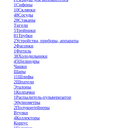
1
Сифоны
10
Склянки
48
Сосуды
28
Стаканы
Тигели
5
Тройники
81
Трубки
2
Устройства, приборы, аппараты
2
Фасонки
1
Фитиль
38
Холодильники
45
Цилиндры
Чашки
Шары
11
Шлифы
2
Шпатели
Эталоны
1
Колпачки
1
Распылитель-пульверизатор
Эбулиометры
2
Полуконтейнеры
Втулки
4
Коллекторы
Корпус