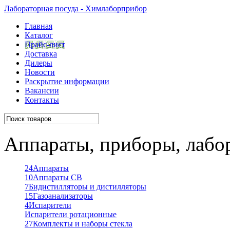
Лабораторная посуда - Химлаборприбор
Главная
Каталог
Прайс-лист
Доставка
Дилеры
Новости
Раскрытие информации
Вакансии
Контакты
Аппараты, приборы, лабо
24
Аппараты
10
Аппараты СВ
7
Бидистилляторы и дистилляторы
15
Газоанализаторы
4
Испарители
Испарители ротационные
27
Комплекты и наборы стекла