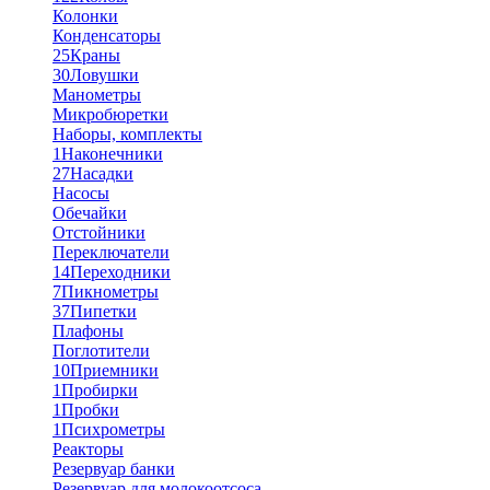
Колонки
Конденсаторы
25
Краны
30
Ловушки
Манометры
Микробюретки
Наборы, комплекты
1
Наконечники
27
Насадки
Насосы
Обечайки
Отстойники
Переключатели
14
Переходники
7
Пикнометры
37
Пипетки
Плафоны
Поглотители
10
Приемники
1
Пробирки
1
Пробки
1
Психрометры
Реакторы
Резервуар банки
Резервуар для молокоотсоса