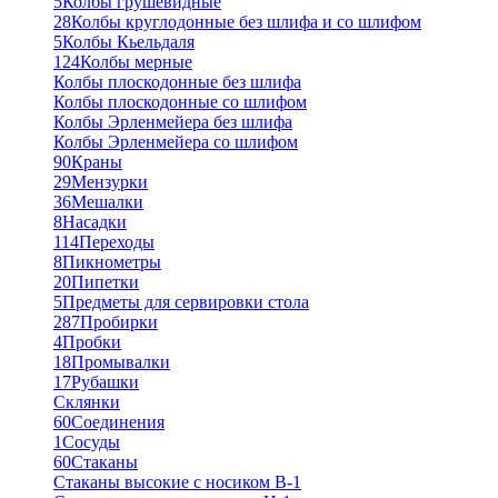
5
Колбы грушевидные
28
Колбы круглодонные без шлифа и со шлифом
5
Колбы Кьельдаля
124
Колбы мерные
Колбы плоскодонные без шлифа
Колбы плоскодонные со шлифом
Колбы Эрленмейера без шлифа
Колбы Эрленмейера со шлифом
90
Краны
29
Мензурки
36
Мешалки
8
Насадки
114
Переходы
8
Пикнометры
20
Пипетки
5
Предметы для сервировки стола
287
Пробирки
4
Пробки
18
Промывалки
17
Рубашки
Склянки
60
Соединения
1
Сосуды
60
Стаканы
Стаканы высокие с носиком В-1