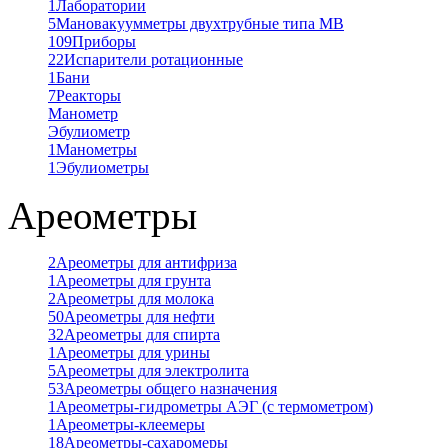
1
Лаборатории
5
Мановакуумметры двухтрубные типа МВ
109
Приборы
22
Испарители ротационные
1
Бани
7
Реакторы
Манометр
Эбулиометр
1
Манометры
1
Эбулиометры
Ареометры
2
Ареометры для антифриза
1
Ареометры для грунта
2
Ареометры для молока
50
Ареометры для нефти
32
Ареометры для спирта
1
Ареометры для урины
5
Ареометры для электролита
53
Ареометры общего назначения
1
Ареометры-гидрометры АЭГ (с термометром)
1
Ареометры-клеемеры
18
Ареометры-сахаромеры