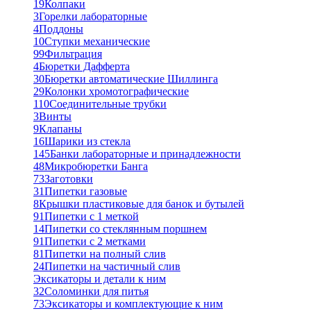
19
Колпаки
3
Горелки лабораторные
4
Поддоны
10
Ступки механические
99
Фильтрация
4
Бюретки Дафферта
30
Бюретки автоматические Шиллинга
29
Колонки хромотографические
110
Соединительные трубки
3
Винты
9
Клапаны
16
Шарики из стекла
145
Банки лабораторные и принадлежности
48
Микробюретки Банга
73
Заготовки
31
Пипетки газовые
8
Крышки пластиковые для банок и бутылей
91
Пипетки с 1 меткой
14
Пипетки со стеклянным поршнем
91
Пипетки с 2 метками
81
Пипетки на полный слив
24
Пипетки на частичный слив
Эксикаторы и детали к ним
32
Соломинки для питья
73
Эксикаторы и комплектующие к ним