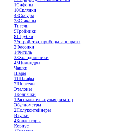
1
Сифоны
10
Склянки
48
Сосуды
28
Стаканы
Тигели
5
Тройники
81
Трубки
2
Устройства, приборы, аппараты
2
Фасонки
1
Фитиль
38
Холодильники
45
Цилиндры
Чашки
Шары
11
Шлифы
2
Шпатели
Эталоны
1
Колпачки
1
Распылитель-пульверизатор
Эбулиометры
2
Полуконтейнеры
Втулки
4
Коллекторы
Корпус