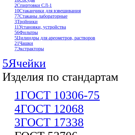
2
Спиртовки СЛ-1
10
Стаканчики для взвешивания
77
Стаканы лабораторные
3
Тройники
11
Установки, устройства
56
Фильтры
5
Цилиндры для ареометров, растворов
21
Чашки
7
Экстракторы
5
Ячейки
Изделия по стандартам
1
ГОСТ 10306-75
4
ГОСТ 12068
3
ГОСТ 17338