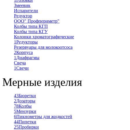
1
Головки
Змеевик
Испарители
Редуктор
ООО" Профпериметр"
Колбы типа КГП
Колбы типа КГУ
Колонки хроматографические
1
Редукторы
Резервуары для молокоотсоса
2
Корпуса
1
Диафрагмы
Свеча
1
Свечи
Мерные изделия
43
Бюретки
2
Дозаторы
78
Колбы
5
Мензурки
6
Пикнометры для жидкостей
44
Пипетки
25
Пробирки