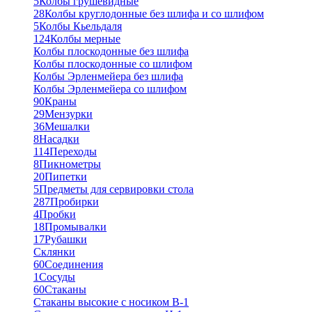
5
Колбы грушевидные
28
Колбы круглодонные без шлифа и со шлифом
5
Колбы Кьельдаля
124
Колбы мерные
Колбы плоскодонные без шлифа
Колбы плоскодонные со шлифом
Колбы Эрленмейера без шлифа
Колбы Эрленмейера со шлифом
90
Краны
29
Мензурки
36
Мешалки
8
Насадки
114
Переходы
8
Пикнометры
20
Пипетки
5
Предметы для сервировки стола
287
Пробирки
4
Пробки
18
Промывалки
17
Рубашки
Склянки
60
Соединения
1
Сосуды
60
Стаканы
Стаканы высокие с носиком В-1