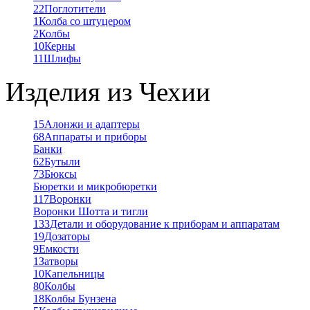
22
Поглотители
1
Колба со штуцером
2
Колбы
10
Керны
11
Шлифы
Изделия из Чехии
15
Алонжи и адаптеры
68
Аппараты и приборы
Банки
62
Бутыли
73
Бюксы
Бюретки и микробюретки
117
Воронки
Воронки Шотта и тигли
133
Детали и оборудование к приборам и аппаратам
19
Дозаторы
9
Емкости
1
Затворы
10
Капельницы
80
Колбы
18
Колбы Бунзена