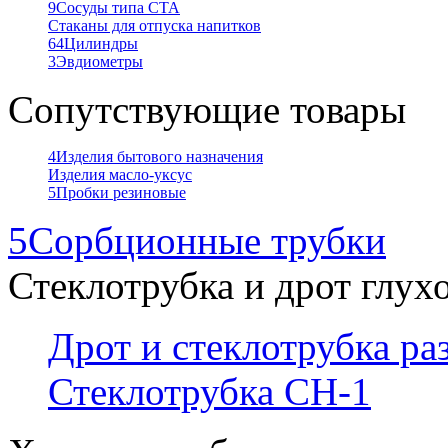
9
Сосуды типа СТА
Стаканы для отпуска напитков
64
Цилиндры
3
Эвдиометры
Сопутствующие товары
4
Изделия бытового назначения
Изделия масло-уксус
5
Пробки резиновые
5
Сорбционные трубки
Стеклотрубка и дрот глух
Дрот и стеклотрубка р
Стеклотрубка СН-1