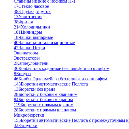
Стаканы низкие с носиком Н-1
17
Стекло часовое
383
Трубка, пруток
13
Уплотнения
38
Фритта
214
Холодильники
181
Цилиндры
18
Чашки выпарные
40
Чашки кристаллизационные
42
Чашки Петри
Эксикаторы
Экстракторы
2
Каплеуловители
36
Колбы плоскодонные без шлифа и со шлифом
8
Конусы
46
Колбы Эрленмейера без шлифа и со шлифом
143
Бюретки автоматические Пеллета
13
Бюретки без крана
28
Бюретки с боковым клапаном
84
Бюретки с боковым краном
119
Бюретки с прямым краном
28
Бюретки с прямым клапаном
Микробюретки
155
Бюретки автоматические Пеллета с промежуточным 
32
Заглушки