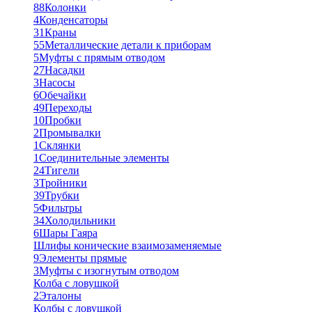
88
Колонки
4
Конденсаторы
31
Краны
55
Металлические детали к приборам
5
Муфты с прямым отводом
27
Насадки
3
Насосы
6
Обечайки
49
Переходы
10
Пробки
2
Промывалки
1
Склянки
1
Соединительные элементы
24
Тигели
3
Тройники
39
Трубки
5
Фильтры
34
Холодильники
6
Шары Гаяра
Шлифы конические взаимозаменяемые
9
Элементы прямые
3
Муфты с изогнутым отводом
Колба с ловушкой
2
Эталоны
Колбы с ловушкой