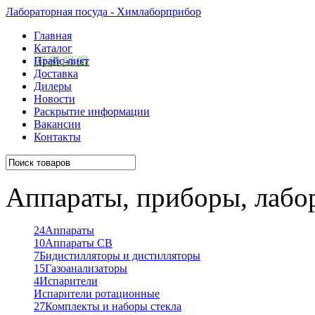
Лабораторная посуда - Химлаборприбор
Главная
Каталог
Прайс-лист
Доставка
Дилеры
Новости
Раскрытие информации
Вакансии
Контакты
Аппараты, приборы, лабо
24
Аппараты
10
Аппараты СВ
7
Бидистилляторы и дистилляторы
15
Газоанализаторы
4
Испарители
Испарители ротационные
27
Комплекты и наборы стекла