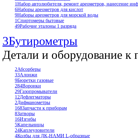
1
Набор автолюбителя, ремонт ареометров, нанесение ин
6
Наборы ареометров для кислот
9
Наборы ареометров для морской воды
1
Спиртомеры бытовые
49
Рабочие эталоны 1 разряда
3
Бутирометры
Детали и оборудование к 
2
Абсорберы
33
Алонжи
9
Бюретки газовые
284
Воронки
29
Газопромыватели
12
Дефлегматоры
2
Дифманометры
168
Запчасти к приборам
8
Затворы
16
Изгибы
5
Капельницы
24
Каплеуловители
4
Колбы для ДК-НАМИ L-образные