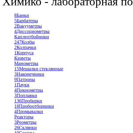
Химико - лабораторная по
8
Банки
5
Барбатеры
2
Вакууметры
4
Диссоциометры
Каплеотбойники
247
Колбы
2
Колпачки
1
Корпуса
Кюветы
Манометры
15
Мешалки стеклянные
3
Наконечники
9
Патроны
1
Пауки
4
Пикнометры
3
Поплавки
136
Пробирки
18
Пробоотборники
4
Промывалки
Реакторы
3
Реометры
26
Склянки
10
Сосуды