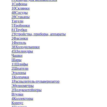
1
Сифоны
10
Склянки
48
Сосуды
28
Стаканы
Тигели
5
Тройники
81
Трубки
2
Устройства, приборы, аппараты
2
Фасонки
1
Фитиль
38
Холодильники
45
Цилиндры
Чашки
Шары
11
Шлифы
2
Шпатели
Эталоны
1
Колпачки
1
Распылитель-пульверизатор
Эбулиометры
2
Полуконтейнеры
Втулки
4
Коллекторы
Корпус