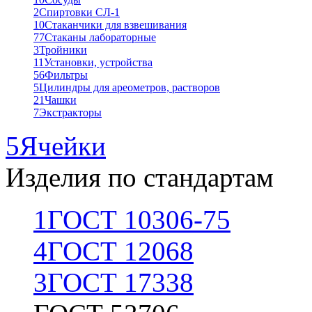
2
Спиртовки СЛ-1
10
Стаканчики для взвешивания
77
Стаканы лабораторные
3
Тройники
11
Установки, устройства
56
Фильтры
5
Цилиндры для ареометров, растворов
21
Чашки
7
Экстракторы
5
Ячейки
Изделия по стандартам
1
ГОСТ 10306-75
4
ГОСТ 12068
3
ГОСТ 17338