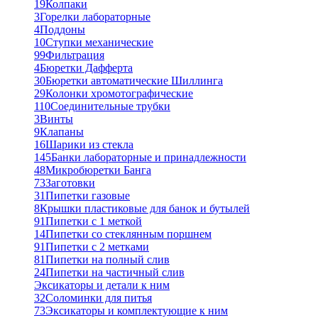
19
Колпаки
3
Горелки лабораторные
4
Поддоны
10
Ступки механические
99
Фильтрация
4
Бюретки Дафферта
30
Бюретки автоматические Шиллинга
29
Колонки хромотографические
110
Соединительные трубки
3
Винты
9
Клапаны
16
Шарики из стекла
145
Банки лабораторные и принадлежности
48
Микробюретки Банга
73
Заготовки
31
Пипетки газовые
8
Крышки пластиковые для банок и бутылей
91
Пипетки с 1 меткой
14
Пипетки со стеклянным поршнем
91
Пипетки с 2 метками
81
Пипетки на полный слив
24
Пипетки на частичный слив
Эксикаторы и детали к ним
32
Соломинки для питья
73
Эксикаторы и комплектующие к ним