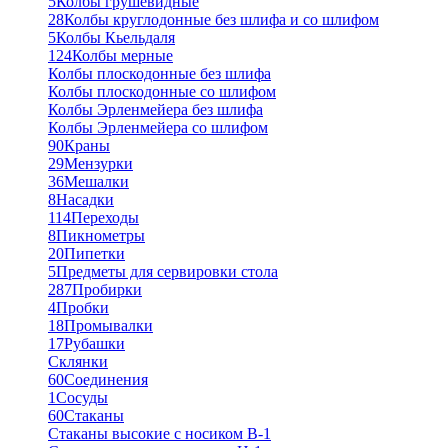
5
Колбы грушевидные
28
Колбы круглодонные без шлифа и со шлифом
5
Колбы Кьельдаля
124
Колбы мерные
Колбы плоскодонные без шлифа
Колбы плоскодонные со шлифом
Колбы Эрленмейера без шлифа
Колбы Эрленмейера со шлифом
90
Краны
29
Мензурки
36
Мешалки
8
Насадки
114
Переходы
8
Пикнометры
20
Пипетки
5
Предметы для сервировки стола
287
Пробирки
4
Пробки
18
Промывалки
17
Рубашки
Склянки
60
Соединения
1
Сосуды
60
Стаканы
Стаканы высокие с носиком В-1