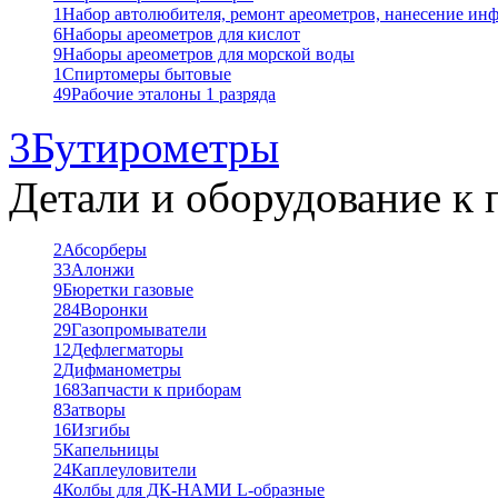
1
Набор автолюбителя, ремонт ареометров, нанесение ин
6
Наборы ареометров для кислот
9
Наборы ареометров для морской воды
1
Спиртомеры бытовые
49
Рабочие эталоны 1 разряда
3
Бутирометры
Детали и оборудование к 
2
Абсорберы
33
Алонжи
9
Бюретки газовые
284
Воронки
29
Газопромыватели
12
Дефлегматоры
2
Дифманометры
168
Запчасти к приборам
8
Затворы
16
Изгибы
5
Капельницы
24
Каплеуловители
4
Колбы для ДК-НАМИ L-образные