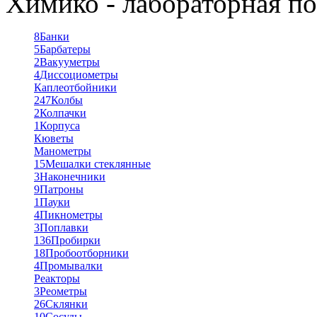
Химико - лабораторная по
8
Банки
5
Барбатеры
2
Вакууметры
4
Диссоциометры
Каплеотбойники
247
Колбы
2
Колпачки
1
Корпуса
Кюветы
Манометры
15
Мешалки стеклянные
3
Наконечники
9
Патроны
1
Пауки
4
Пикнометры
3
Поплавки
136
Пробирки
18
Пробоотборники
4
Промывалки
Реакторы
3
Реометры
26
Склянки
10
Сосуды