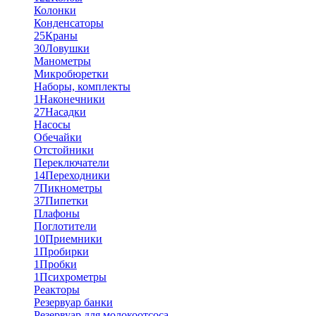
Колонки
Конденсаторы
25
Краны
30
Ловушки
Манометры
Микробюретки
Наборы, комплекты
1
Наконечники
27
Насадки
Насосы
Обечайки
Отстойники
Переключатели
14
Переходники
7
Пикнометры
37
Пипетки
Плафоны
Поглотители
10
Приемники
1
Пробирки
1
Пробки
1
Психрометры
Реакторы
Резервуар банки
Резервуар для молокоотсоса