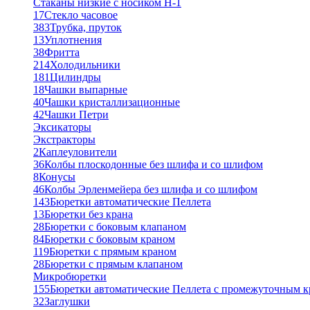
Стаканы низкие с носиком Н-1
17
Стекло часовое
383
Трубка, пруток
13
Уплотнения
38
Фритта
214
Холодильники
181
Цилиндры
18
Чашки выпарные
40
Чашки кристаллизационные
42
Чашки Петри
Эксикаторы
Экстракторы
2
Каплеуловители
36
Колбы плоскодонные без шлифа и со шлифом
8
Конусы
46
Колбы Эрленмейера без шлифа и со шлифом
143
Бюретки автоматические Пеллета
13
Бюретки без крана
28
Бюретки с боковым клапаном
84
Бюретки с боковым краном
119
Бюретки с прямым краном
28
Бюретки с прямым клапаном
Микробюретки
155
Бюретки автоматические Пеллета с промежуточным 
32
Заглушки