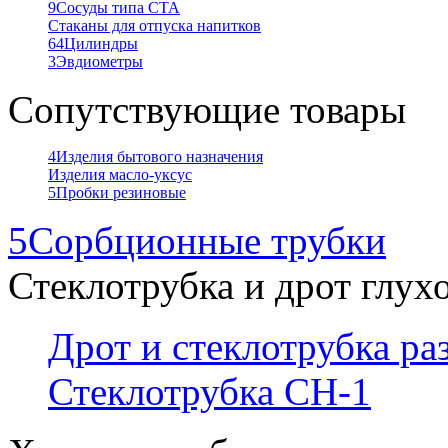
9
Сосуды типа СТА
Стаканы для отпуска напитков
64
Цилиндры
3
Эвдиометры
Сопутствующие товары
4
Изделия бытового назначения
Изделия масло-уксус
5
Пробки резиновые
5
Сорбционные трубки
Стеклотрубка и дрот глух
Дрот и стеклотрубка р
Стеклотрубка СН-1