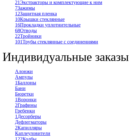
21
Экстракторы и комплектующие к ним
7
Зажимы
12
Защитная пленка
10
Крышки стеклянные
16
Прокладки уплотнительные
68
Отводы
22
Тройники
101
Трубы стеклянные с соединениями
Индивидуальные заказы
Алонжи
Ампулы
1
Баллоны
Бани
Бюретки
1
Воронки
2
Графины
Гребенки
1
Десорберы
Дефлегматоры
2
Капилляры
Каплеуловители
122
Колбы