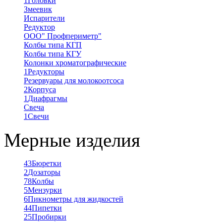
1
Головки
Змеевик
Испарители
Редуктор
ООО" Профпериметр"
Колбы типа КГП
Колбы типа КГУ
Колонки хроматографические
1
Редукторы
Резервуары для молокоотсоса
2
Корпуса
1
Диафрагмы
Свеча
1
Свечи
Мерные изделия
43
Бюретки
2
Дозаторы
78
Колбы
5
Мензурки
6
Пикнометры для жидкостей
44
Пипетки
25
Пробирки