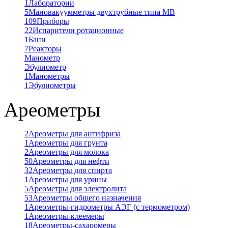
1
Лаборатории
5
Мановакуумметры двухтрубные типа МВ
109
Приборы
22
Испарители ротационные
1
Бани
7
Реакторы
Манометр
Эбулиометр
1
Манометры
1
Эбулиометры
Ареометры
2
Ареометры для антифриза
1
Ареометры для грунта
2
Ареометры для молока
50
Ареометры для нефти
32
Ареометры для спирта
1
Ареометры для урины
5
Ареометры для электролита
53
Ареометры общего назначения
1
Ареометры-гидрометры АЭГ (с термометром)
1
Ареометры-клеемеры
18
Ареометры-сахаромеры