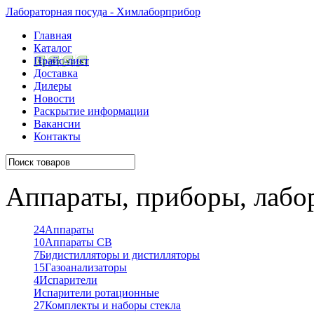
Лабораторная посуда - Химлаборприбор
Главная
Каталог
Прайс-лист
Доставка
Дилеры
Новости
Раскрытие информации
Вакансии
Контакты
Аппараты, приборы, лабо
24
Аппараты
10
Аппараты СВ
7
Бидистилляторы и дистилляторы
15
Газоанализаторы
4
Испарители
Испарители ротационные
27
Комплекты и наборы стекла