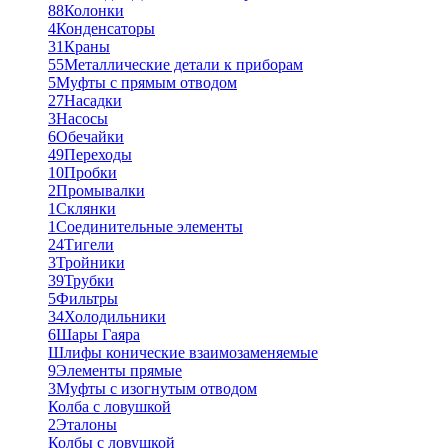
88
Колонки
4
Конденсаторы
31
Краны
55
Металлические детали к приборам
5
Муфты с прямым отводом
27
Насадки
3
Насосы
6
Обечайки
49
Переходы
10
Пробки
2
Промывалки
1
Склянки
1
Соединительные элементы
24
Тигели
3
Тройники
39
Трубки
5
Фильтры
34
Холодильники
6
Шары Гаяра
Шлифы конические взаимозаменяемые
9
Элементы прямые
3
Муфты с изогнутым отводом
Колба с ловушкой
2
Эталоны
Колбы с ловушкой