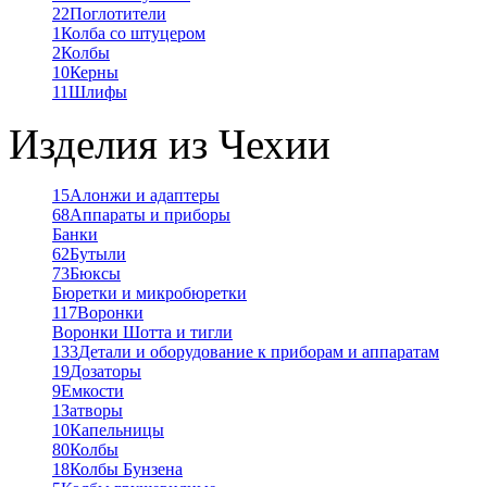
22
Поглотители
1
Колба со штуцером
2
Колбы
10
Керны
11
Шлифы
Изделия из Чехии
15
Алонжи и адаптеры
68
Аппараты и приборы
Банки
62
Бутыли
73
Бюксы
Бюретки и микробюретки
117
Воронки
Воронки Шотта и тигли
133
Детали и оборудование к приборам и аппаратам
19
Дозаторы
9
Емкости
1
Затворы
10
Капельницы
80
Колбы
18
Колбы Бунзена