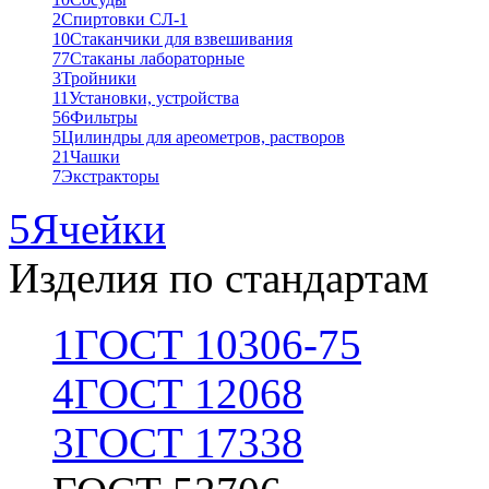
2
Спиртовки СЛ-1
10
Стаканчики для взвешивания
77
Стаканы лабораторные
3
Тройники
11
Установки, устройства
56
Фильтры
5
Цилиндры для ареометров, растворов
21
Чашки
7
Экстракторы
5
Ячейки
Изделия по стандартам
1
ГОСТ 10306-75
4
ГОСТ 12068
3
ГОСТ 17338