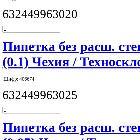
632449963020
Пипетка без расш. стек
(0.1) Чехия / Техноскл
Шифр: 406674
632449963025
Пипетка без расш. стек