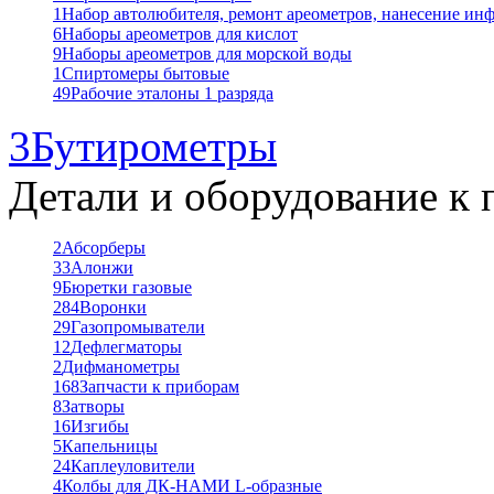
1
Набор автолюбителя, ремонт ареометров, нанесение ин
6
Наборы ареометров для кислот
9
Наборы ареометров для морской воды
1
Спиртомеры бытовые
49
Рабочие эталоны 1 разряда
3
Бутирометры
Детали и оборудование к 
2
Абсорберы
33
Алонжи
9
Бюретки газовые
284
Воронки
29
Газопромыватели
12
Дефлегматоры
2
Дифманометры
168
Запчасти к приборам
8
Затворы
16
Изгибы
5
Капельницы
24
Каплеуловители
4
Колбы для ДК-НАМИ L-образные