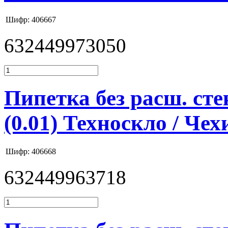
Шифр: 406667
632449973050
Пипетка без расш. стек
(0.01) Техноскло / Чех
Шифр: 406668
632449963718