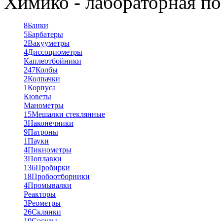
Химико - лабораторная по
8
Банки
5
Барбатеры
2
Вакууметры
4
Диссоциометры
Каплеотбойники
247
Колбы
2
Колпачки
1
Корпуса
Кюветы
Манометры
15
Мешалки стеклянные
3
Наконечники
9
Патроны
1
Пауки
4
Пикнометры
3
Поплавки
136
Пробирки
18
Пробоотборники
4
Промывалки
Реакторы
3
Реометры
26
Склянки
10
Сосуды