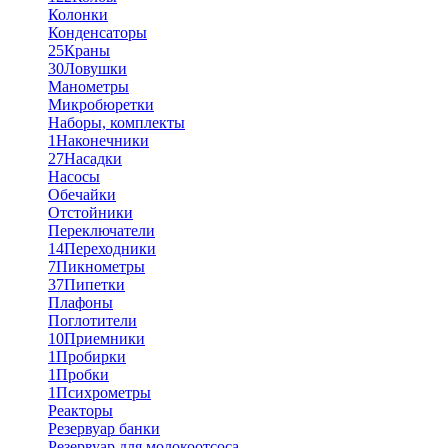
Колонки
Конденсаторы
25
Краны
30
Ловушки
Манометры
Микробюретки
Наборы, комплекты
1
Наконечники
27
Насадки
Насосы
Обечайки
Отстойники
Переключатели
14
Переходники
7
Пикнометры
37
Пипетки
Плафоны
Поглотители
10
Приемники
1
Пробирки
1
Пробки
1
Психрометры
Реакторы
Резервуар банки
Резервуар для молокоотсоса