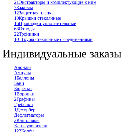
21
Экстракторы и комплектующие к ним
7
Зажимы
12
Защитная пленка
10
Крышки стеклянные
16
Прокладки уплотнительные
68
Отводы
22
Тройники
101
Трубы стеклянные с соединениями
Индивидуальные заказы
Алонжи
Ампулы
1
Баллоны
Бани
Бюретки
1
Воронки
2
Графины
Гребенки
1
Десорберы
Дефлегматоры
2
Капилляры
Каплеуловители
122
Колбы