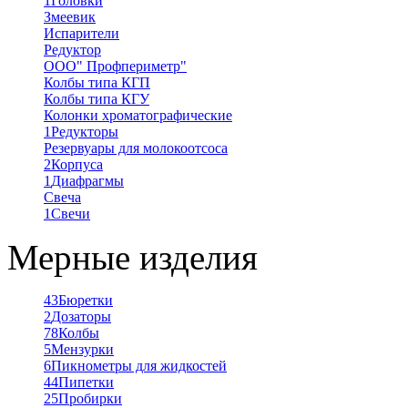
1
Головки
Змеевик
Испарители
Редуктор
ООО" Профпериметр"
Колбы типа КГП
Колбы типа КГУ
Колонки хроматографические
1
Редукторы
Резервуары для молокоотсоса
2
Корпуса
1
Диафрагмы
Свеча
1
Свечи
Мерные изделия
43
Бюретки
2
Дозаторы
78
Колбы
5
Мензурки
6
Пикнометры для жидкостей
44
Пипетки
25
Пробирки