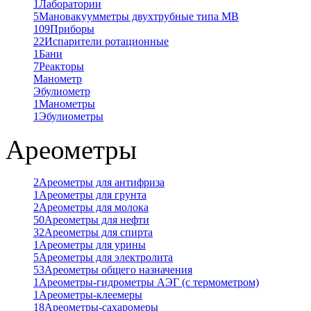
1
Лаборатории
5
Мановакуумметры двухтрубные типа МВ
109
Приборы
22
Испарители ротационные
1
Бани
7
Реакторы
Манометр
Эбулиометр
1
Манометры
1
Эбулиометры
Ареометры
2
Ареометры для антифриза
1
Ареометры для грунта
2
Ареометры для молока
50
Ареометры для нефти
32
Ареометры для спирта
1
Ареометры для урины
5
Ареометры для электролита
53
Ареометры общего назначения
1
Ареометры-гидрометры АЭГ (с термометром)
1
Ареометры-клеемеры
18
Ареометры-сахаромеры