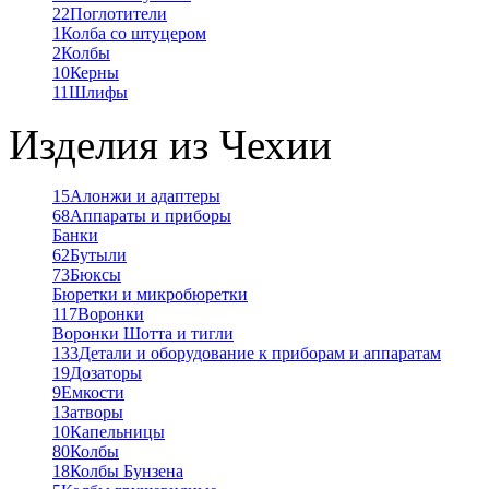
22
Поглотители
1
Колба со штуцером
2
Колбы
10
Керны
11
Шлифы
Изделия из Чехии
15
Алонжи и адаптеры
68
Аппараты и приборы
Банки
62
Бутыли
73
Бюксы
Бюретки и микробюретки
117
Воронки
Воронки Шотта и тигли
133
Детали и оборудование к приборам и аппаратам
19
Дозаторы
9
Емкости
1
Затворы
10
Капельницы
80
Колбы
18
Колбы Бунзена