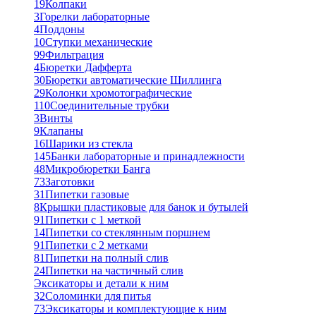
19
Колпаки
3
Горелки лабораторные
4
Поддоны
10
Ступки механические
99
Фильтрация
4
Бюретки Дафферта
30
Бюретки автоматические Шиллинга
29
Колонки хромотографические
110
Соединительные трубки
3
Винты
9
Клапаны
16
Шарики из стекла
145
Банки лабораторные и принадлежности
48
Микробюретки Банга
73
Заготовки
31
Пипетки газовые
8
Крышки пластиковые для банок и бутылей
91
Пипетки с 1 меткой
14
Пипетки со стеклянным поршнем
91
Пипетки с 2 метками
81
Пипетки на полный слив
24
Пипетки на частичный слив
Эксикаторы и детали к ним
32
Соломинки для питья
73
Эксикаторы и комплектующие к ним