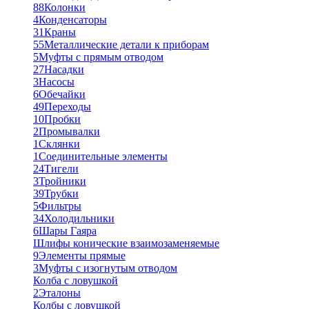
88
Колонки
4
Конденсаторы
31
Краны
55
Металлические детали к приборам
5
Муфты с прямым отводом
27
Насадки
3
Насосы
6
Обечайки
49
Переходы
10
Пробки
2
Промывалки
1
Склянки
1
Соединительные элементы
24
Тигели
3
Тройники
39
Трубки
5
Фильтры
34
Холодильники
6
Шары Гаяра
Шлифы конические взаимозаменяемые
9
Элементы прямые
3
Муфты с изогнутым отводом
Колба с ловушкой
2
Эталоны
Колбы с ловушкой