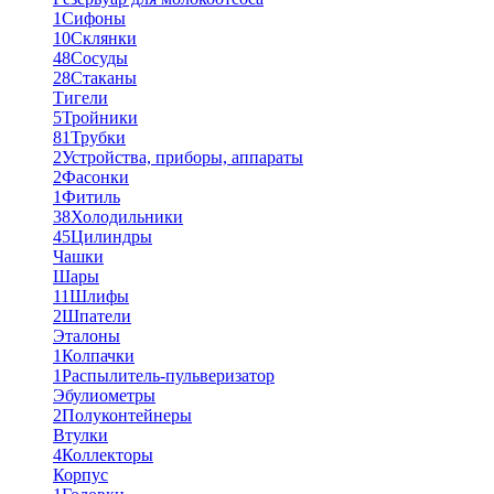
1
Сифоны
10
Склянки
48
Сосуды
28
Стаканы
Тигели
5
Тройники
81
Трубки
2
Устройства, приборы, аппараты
2
Фасонки
1
Фитиль
38
Холодильники
45
Цилиндры
Чашки
Шары
11
Шлифы
2
Шпатели
Эталоны
1
Колпачки
1
Распылитель-пульверизатор
Эбулиометры
2
Полуконтейнеры
Втулки
4
Коллекторы
Корпус