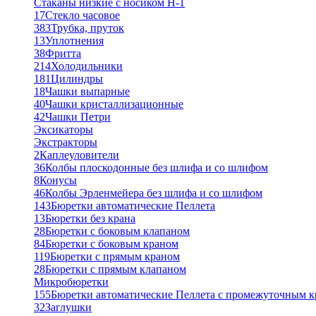
Стаканы низкие с носиком Н-1
17
Стекло часовое
383
Трубка, пруток
13
Уплотнения
38
Фритта
214
Холодильники
181
Цилиндры
18
Чашки выпарные
40
Чашки кристаллизационные
42
Чашки Петри
Эксикаторы
Экстракторы
2
Каплеуловители
36
Колбы плоскодонные без шлифа и со шлифом
8
Конусы
46
Колбы Эрленмейера без шлифа и со шлифом
143
Бюретки автоматические Пеллета
13
Бюретки без крана
28
Бюретки с боковым клапаном
84
Бюретки с боковым краном
119
Бюретки с прямым краном
28
Бюретки с прямым клапаном
Микробюретки
155
Бюретки автоматические Пеллета с промежуточным 
32
Заглушки