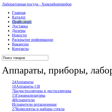
Лабораторная посуда - Химлаборприбор
Главная
Каталог
Прайс-лист
Доставка
Дилеры
Новости
Раскрытие информации
Вакансии
Контакты
Аппараты, приборы, лабо
24
Аппараты
10
Аппараты СВ
7
Бидистилляторы и дистилляторы
15
Газоанализаторы
4
Испарители
Испарители ротационные
27
Комплекты и наборы стекла