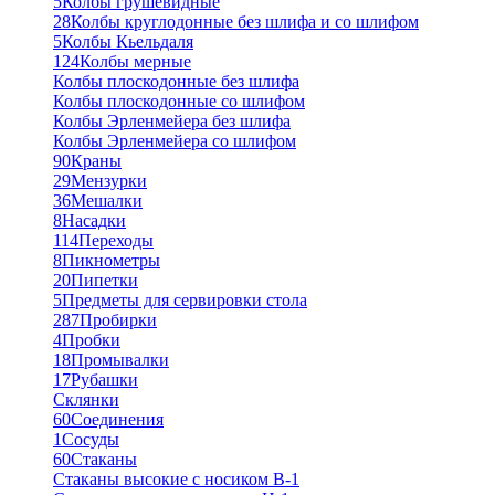
5
Колбы грушевидные
28
Колбы круглодонные без шлифа и со шлифом
5
Колбы Кьельдаля
124
Колбы мерные
Колбы плоскодонные без шлифа
Колбы плоскодонные со шлифом
Колбы Эрленмейера без шлифа
Колбы Эрленмейера со шлифом
90
Краны
29
Мензурки
36
Мешалки
8
Насадки
114
Переходы
8
Пикнометры
20
Пипетки
5
Предметы для сервировки стола
287
Пробирки
4
Пробки
18
Промывалки
17
Рубашки
Склянки
60
Соединения
1
Сосуды
60
Стаканы
Стаканы высокие с носиком В-1