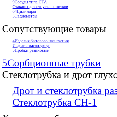
9
Сосуды типа СТА
Стаканы для отпуска напитков
64
Цилиндры
3
Эвдиометры
Сопутствующие товары
4
Изделия бытового назначения
Изделия масло-уксус
5
Пробки резиновые
5
Сорбционные трубки
Стеклотрубка и дрот глух
Дрот и стеклотрубка р
Стеклотрубка СН-1