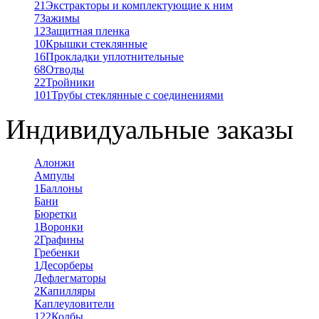
21
Экстракторы и комплектующие к ним
7
Зажимы
12
Защитная пленка
10
Крышки стеклянные
16
Прокладки уплотнительные
68
Отводы
22
Тройники
101
Трубы стеклянные с соединениями
Индивидуальные заказы
Алонжи
Ампулы
1
Баллоны
Бани
Бюретки
1
Воронки
2
Графины
Гребенки
1
Десорберы
Дефлегматоры
2
Капилляры
Каплеуловители
122
Колбы