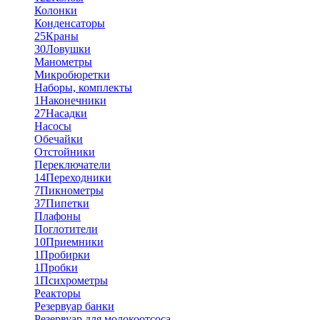
Колонки
Конденсаторы
25
Краны
30
Ловушки
Манометры
Микробюретки
Наборы, комплекты
1
Наконечники
27
Насадки
Насосы
Обечайки
Отстойники
Переключатели
14
Переходники
7
Пикнометры
37
Пипетки
Плафоны
Поглотители
10
Приемники
1
Пробирки
1
Пробки
1
Психрометры
Реакторы
Резервуар банки
Резервуар для молокоотсоса