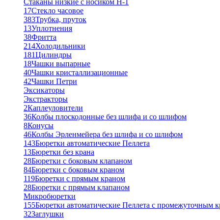
Стаканы низкие с носиком Н-1
17
Стекло часовое
383
Трубка, пруток
13
Уплотнения
38
Фритта
214
Холодильники
181
Цилиндры
18
Чашки выпарные
40
Чашки кристаллизационные
42
Чашки Петри
Эксикаторы
Экстракторы
2
Каплеуловители
36
Колбы плоскодонные без шлифа и со шлифом
8
Конусы
46
Колбы Эрленмейера без шлифа и со шлифом
143
Бюретки автоматические Пеллета
13
Бюретки без крана
28
Бюретки с боковым клапаном
84
Бюретки с боковым краном
119
Бюретки с прямым краном
28
Бюретки с прямым клапаном
Микробюретки
155
Бюретки автоматические Пеллета с промежуточным 
32
Заглушки