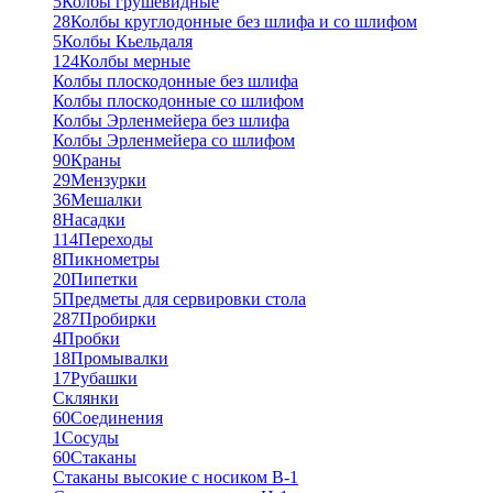
5
Колбы грушевидные
28
Колбы круглодонные без шлифа и со шлифом
5
Колбы Кьельдаля
124
Колбы мерные
Колбы плоскодонные без шлифа
Колбы плоскодонные со шлифом
Колбы Эрленмейера без шлифа
Колбы Эрленмейера со шлифом
90
Краны
29
Мензурки
36
Мешалки
8
Насадки
114
Переходы
8
Пикнометры
20
Пипетки
5
Предметы для сервировки стола
287
Пробирки
4
Пробки
18
Промывалки
17
Рубашки
Склянки
60
Соединения
1
Сосуды
60
Стаканы
Стаканы высокие с носиком В-1