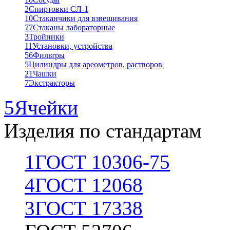
2
Спиртовки СЛ-1
10
Стаканчики для взвешивания
77
Стаканы лабораторные
3
Тройники
11
Установки, устройства
56
Фильтры
5
Цилиндры для ареометров, растворов
21
Чашки
7
Экстракторы
5
Ячейки
Изделия по стандартам
1
ГОСТ 10306-75
4
ГОСТ 12068
3
ГОСТ 17338