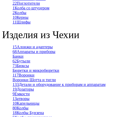
22
Поглотители
1
Колба со штуцером
2
Колбы
10
Керны
11
Шлифы
Изделия из Чехии
15
Алонжи и адаптеры
68
Аппараты и приборы
Банки
62
Бутыли
73
Бюксы
Бюретки и микробюретки
117
Воронки
Воронки Шотта и тигли
133
Детали и оборудование к приборам и аппаратам
19
Дозаторы
9
Емкости
1
Затворы
10
Капельницы
80
Колбы
18
Колбы Бунзена