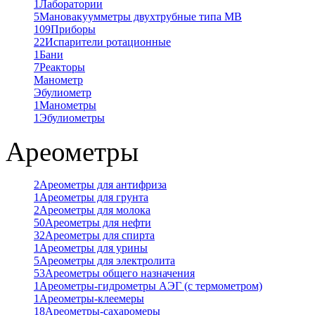
1
Лаборатории
5
Мановакуумметры двухтрубные типа МВ
109
Приборы
22
Испарители ротационные
1
Бани
7
Реакторы
Манометр
Эбулиометр
1
Манометры
1
Эбулиометры
Ареометры
2
Ареометры для антифриза
1
Ареометры для грунта
2
Ареометры для молока
50
Ареометры для нефти
32
Ареометры для спирта
1
Ареометры для урины
5
Ареометры для электролита
53
Ареометры общего назначения
1
Ареометры-гидрометры АЭГ (с термометром)
1
Ареометры-клеемеры
18
Ареометры-сахаромеры