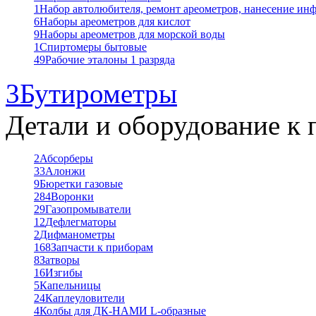
1
Набор автолюбителя, ремонт ареометров, нанесение ин
6
Наборы ареометров для кислот
9
Наборы ареометров для морской воды
1
Спиртомеры бытовые
49
Рабочие эталоны 1 разряда
3
Бутирометры
Детали и оборудование к 
2
Абсорберы
33
Алонжи
9
Бюретки газовые
284
Воронки
29
Газопромыватели
12
Дефлегматоры
2
Дифманометры
168
Запчасти к приборам
8
Затворы
16
Изгибы
5
Капельницы
24
Каплеуловители
4
Колбы для ДК-НАМИ L-образные