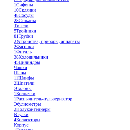
1
Сифоны
10
Склянки
48
Сосуды
28
Стаканы
Тигели
5
Тройники
81
Трубки
2
Устройства, приборы, аппараты
2
Фасонки
1
Фитиль
38
Холодильники
45
Цилиндры
Чашки
Шары
11
Шлифы
2
Шпатели
Эталоны
1
Колпачки
1
Распылитель-пульверизатор
Эбулиометры
2
Полуконтейнеры
Втулки
4
Коллекторы
Корпус