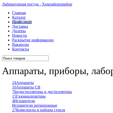
Лабораторная посуда - Химлаборприбор
Главная
Каталог
Прайс-лист
Доставка
Дилеры
Новости
Раскрытие информации
Вакансии
Контакты
Аппараты, приборы, лабо
24
Аппараты
10
Аппараты СВ
7
Бидистилляторы и дистилляторы
15
Газоанализаторы
4
Испарители
Испарители ротационные
27
Комплекты и наборы стекла