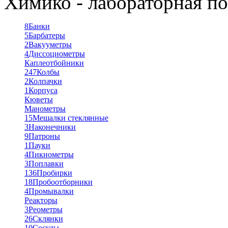
Химико - лабораторная по
8
Банки
5
Барбатеры
2
Вакууметры
4
Диссоциометры
Каплеотбойники
247
Колбы
2
Колпачки
1
Корпуса
Кюветы
Манометры
15
Мешалки стеклянные
3
Наконечники
9
Патроны
1
Пауки
4
Пикнометры
3
Поплавки
136
Пробирки
18
Пробоотборники
4
Промывалки
Реакторы
3
Реометры
26
Склянки
10
Сосуды