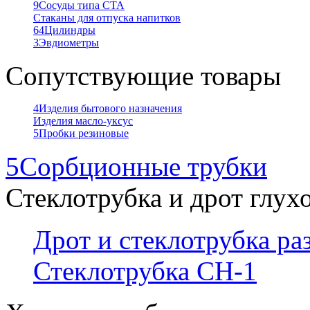
9
Сосуды типа СТА
Стаканы для отпуска напитков
64
Цилиндры
3
Эвдиометры
Сопутствующие товары
4
Изделия бытового назначения
Изделия масло-уксус
5
Пробки резиновые
5
Сорбционные трубки
Стеклотрубка и дрот глух
Дрот и стеклотрубка р
Стеклотрубка СН-1