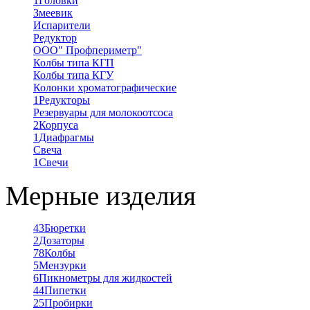
1
Головки
Змеевик
Испарители
Редуктор
ООО" Профпериметр"
Колбы типа КГП
Колбы типа КГУ
Колонки хроматографические
1
Редукторы
Резервуары для молокоотсоса
2
Корпуса
1
Диафрагмы
Свеча
1
Свечи
Мерные изделия
43
Бюретки
2
Дозаторы
78
Колбы
5
Мензурки
6
Пикнометры для жидкостей
44
Пипетки
25
Пробирки