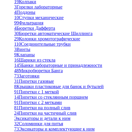
19
Колпаки
3
Горелки лабораторные
4
Поддоны
10
Ступки механические
99
Фильтрация
4
Бюретки Дафферта
30
Бюретки автоматические Шиллинга
29
Колонки хромотографические
110
Соединительные трубки
3
Винты
9
Клапаны
16
Шарики из стекла
145
Банки лабораторные и принадлежности
48
Микробюретки Банга
73
Заготовки
31
Пипетки газовые
8
Крышки пластиковые для банок и бутылей
91
Пипетки с 1 меткой
14
Пипетки со стеклянным поршнем
91
Пипетки с 2 метками
81
Пипетки на полный слив
24
Пипетки на частичный слив
Эксикаторы и детали к ним
32
Соломинки для питья
73
Эксикаторы и комплектующие к ним