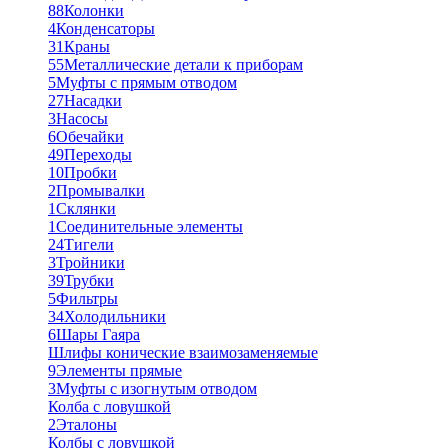
88
Колонки
4
Конденсаторы
31
Краны
55
Металлические детали к приборам
5
Муфты с прямым отводом
27
Насадки
3
Насосы
6
Обечайки
49
Переходы
10
Пробки
2
Промывалки
1
Склянки
1
Соединительные элементы
24
Тигели
3
Тройники
39
Трубки
5
Фильтры
34
Холодильники
6
Шары Гаяра
Шлифы конические взаимозаменяемые
9
Элементы прямые
3
Муфты с изогнутым отводом
Колба с ловушкой
2
Эталоны
Колбы с ловушкой