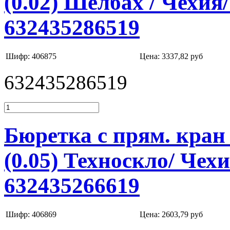
(0.02) Шелбах / Чехия
632435286519
Шифр: 406875
Цена:
3337,82 руб
632435286519
Бюретка с прям. кран 
(0.05) Техноскло/ Чех
632435266619
Шифр: 406869
Цена:
2603,79 руб