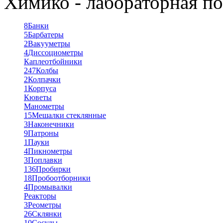
Химико - лабораторная по
8
Банки
5
Барбатеры
2
Вакууметры
4
Диссоциометры
Каплеотбойники
247
Колбы
2
Колпачки
1
Корпуса
Кюветы
Манометры
15
Мешалки стеклянные
3
Наконечники
9
Патроны
1
Пауки
4
Пикнометры
3
Поплавки
136
Пробирки
18
Пробоотборники
4
Промывалки
Реакторы
3
Реометры
26
Склянки
10
Сосуды