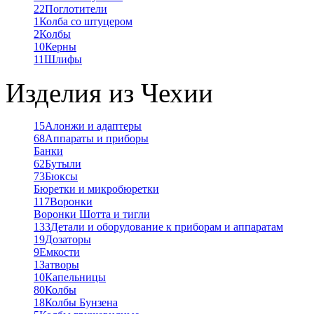
22
Поглотители
1
Колба со штуцером
2
Колбы
10
Керны
11
Шлифы
Изделия из Чехии
15
Алонжи и адаптеры
68
Аппараты и приборы
Банки
62
Бутыли
73
Бюксы
Бюретки и микробюретки
117
Воронки
Воронки Шотта и тигли
133
Детали и оборудование к приборам и аппаратам
19
Дозаторы
9
Емкости
1
Затворы
10
Капельницы
80
Колбы
18
Колбы Бунзена