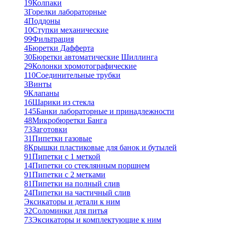
19
Колпаки
3
Горелки лабораторные
4
Поддоны
10
Ступки механические
99
Фильтрация
4
Бюретки Дафферта
30
Бюретки автоматические Шиллинга
29
Колонки хромотографические
110
Соединительные трубки
3
Винты
9
Клапаны
16
Шарики из стекла
145
Банки лабораторные и принадлежности
48
Микробюретки Банга
73
Заготовки
31
Пипетки газовые
8
Крышки пластиковые для банок и бутылей
91
Пипетки с 1 меткой
14
Пипетки со стеклянным поршнем
91
Пипетки с 2 метками
81
Пипетки на полный слив
24
Пипетки на частичный слив
Эксикаторы и детали к ним
32
Соломинки для питья
73
Эксикаторы и комплектующие к ним