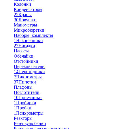
Колонки
Конденсаторы
25
Краны
30
Ловушки
Манометры
Микробюретки
Наборы, комплекты
1
Наконечники
27
Насадки
Насосы
Обечайки
Отстойники
Переключатели
14
Переходники
7
Пикнометры
37
Пипетки
Плафоны
Поглотители
10
Приемники
1
Пробирки
1
Пробки
1
Психрометры
Реакторы
Резервуар банки
Резервуар для молокоотсоса