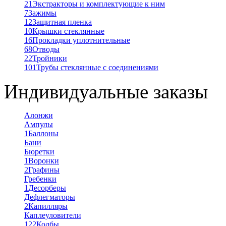
21
Экстракторы и комплектующие к ним
7
Зажимы
12
Защитная пленка
10
Крышки стеклянные
16
Прокладки уплотнительные
68
Отводы
22
Тройники
101
Трубы стеклянные с соединениями
Индивидуальные заказы
Алонжи
Ампулы
1
Баллоны
Бани
Бюретки
1
Воронки
2
Графины
Гребенки
1
Десорберы
Дефлегматоры
2
Капилляры
Каплеуловители
122
Колбы