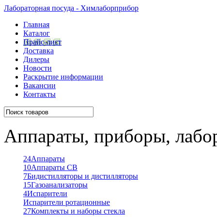
Лабораторная посуда - Химлаборприбор
Главная
Каталог
Прайс-лист
Доставка
Дилеры
Новости
Раскрытие информации
Вакансии
Контакты
Аппараты, приборы, лабо
24
Аппараты
10
Аппараты СВ
7
Бидистилляторы и дистилляторы
15
Газоанализаторы
4
Испарители
Испарители ротационные
27
Комплекты и наборы стекла