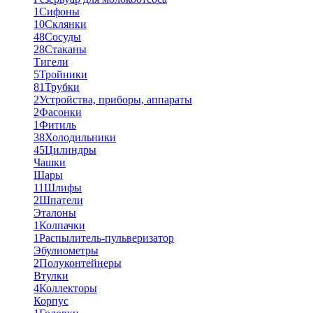
1
Сифоны
10
Склянки
48
Сосуды
28
Стаканы
Тигели
5
Тройники
81
Трубки
2
Устройства, приборы, аппараты
2
Фасонки
1
Фитиль
38
Холодильники
45
Цилиндры
Чашки
Шары
11
Шлифы
2
Шпатели
Эталоны
1
Колпачки
1
Распылитель-пульверизатор
Эбулиометры
2
Полуконтейнеры
Втулки
4
Коллекторы
Корпус