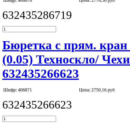
Шифр: 406876
Цена:
2776,56 руб
632435286719
Бюретка с прям. кран 
(0.05) Техноскло/ Чех
632435266623
Шифр: 406871
Цена:
2750,16 руб
632435266623