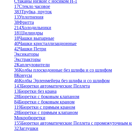
Стаканы низкие с носиком Н-1
17
Стекло часовое
383
Трубка, пруток
13
Уплотнения
38
Фритта
214
Холодильники
181
Цилиндры
18
Чашки выпарные
40
Чашки кристаллизационные
42
Чашки Петри
Эксикаторы
Экстракторы
2
Каплеуловители
36
Колбы плоскодонные без шлифа и со шлифом
8
Конусы
46
Колбы Эрленмейера без шлифа и со шлифом
143
Бюретки автоматические Пеллета
13
Бюретки без крана
28
Бюретки с боковым клапаном
84
Бюретки с боковым краном
119
Бюретки с прямым краном
28
Бюретки с прямым клапаном
Микробюретки
155
Бюретки автоматические Пеллета с промежуточным 
32
Заглушки