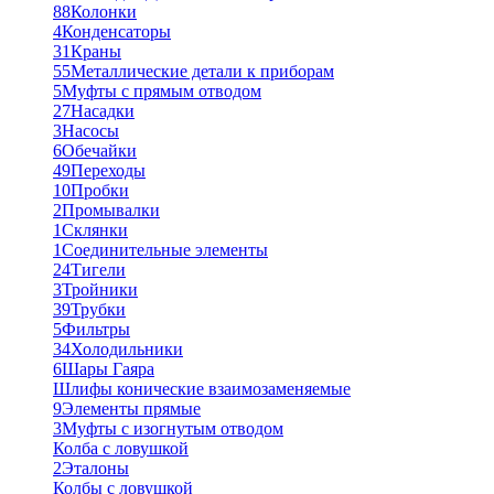
88
Колонки
4
Конденсаторы
31
Краны
55
Металлические детали к приборам
5
Муфты с прямым отводом
27
Насадки
3
Насосы
6
Обечайки
49
Переходы
10
Пробки
2
Промывалки
1
Склянки
1
Соединительные элементы
24
Тигели
3
Тройники
39
Трубки
5
Фильтры
34
Холодильники
6
Шары Гаяра
Шлифы конические взаимозаменяемые
9
Элементы прямые
3
Муфты с изогнутым отводом
Колба с ловушкой
2
Эталоны
Колбы с ловушкой