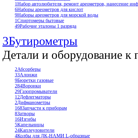
1
Набор автолюбителя, ремонт ареометров, нанесение ин
6
Наборы ареометров для кислот
9
Наборы ареометров для морской воды
1
Спиртомеры бытовые
49
Рабочие эталоны 1 разряда
3
Бутирометры
Детали и оборудование к 
2
Абсорберы
33
Алонжи
9
Бюретки газовые
284
Воронки
29
Газопромыватели
12
Дефлегматоры
2
Дифманометры
168
Запчасти к приборам
8
Затворы
16
Изгибы
5
Капельницы
24
Каплеуловители
4
Колбы для ДК-НАМИ L-образные