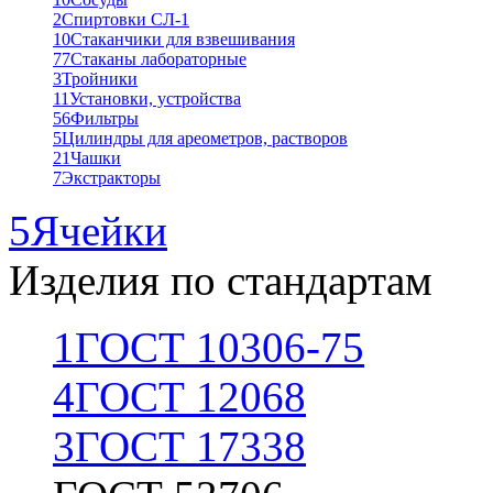
2
Спиртовки СЛ-1
10
Стаканчики для взвешивания
77
Стаканы лабораторные
3
Тройники
11
Установки, устройства
56
Фильтры
5
Цилиндры для ареометров, растворов
21
Чашки
7
Экстракторы
5
Ячейки
Изделия по стандартам
1
ГОСТ 10306-75
4
ГОСТ 12068
3
ГОСТ 17338