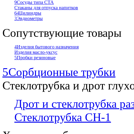
9
Сосуды типа СТА
Стаканы для отпуска напитков
64
Цилиндры
3
Эвдиометры
Сопутствующие товары
4
Изделия бытового назначения
Изделия масло-уксус
5
Пробки резиновые
5
Сорбционные трубки
Стеклотрубка и дрот глух
Дрот и стеклотрубка р
Стеклотрубка СН-1