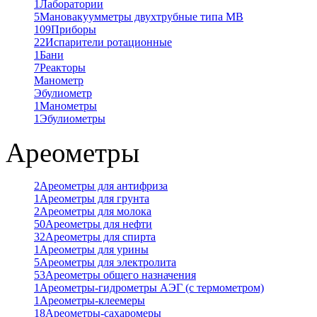
1
Лаборатории
5
Мановакуумметры двухтрубные типа МВ
109
Приборы
22
Испарители ротационные
1
Бани
7
Реакторы
Манометр
Эбулиометр
1
Манометры
1
Эбулиометры
Ареометры
2
Ареометры для антифриза
1
Ареометры для грунта
2
Ареометры для молока
50
Ареометры для нефти
32
Ареометры для спирта
1
Ареометры для урины
5
Ареометры для электролита
53
Ареометры общего назначения
1
Ареометры-гидрометры АЭГ (с термометром)
1
Ареометры-клеемеры
18
Ареометры-сахаромеры