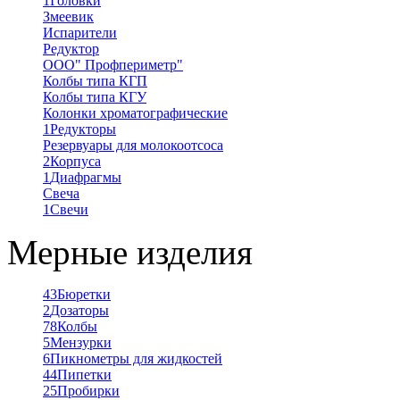
1
Головки
Змеевик
Испарители
Редуктор
ООО" Профпериметр"
Колбы типа КГП
Колбы типа КГУ
Колонки хроматографические
1
Редукторы
Резервуары для молокоотсоса
2
Корпуса
1
Диафрагмы
Свеча
1
Свечи
Мерные изделия
43
Бюретки
2
Дозаторы
78
Колбы
5
Мензурки
6
Пикнометры для жидкостей
44
Пипетки
25
Пробирки