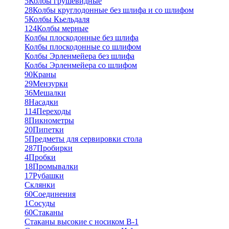
5
Колбы грушевидные
28
Колбы круглодонные без шлифа и со шлифом
5
Колбы Кьельдаля
124
Колбы мерные
Колбы плоскодонные без шлифа
Колбы плоскодонные со шлифом
Колбы Эрленмейера без шлифа
Колбы Эрленмейера со шлифом
90
Краны
29
Мензурки
36
Мешалки
8
Насадки
114
Переходы
8
Пикнометры
20
Пипетки
5
Предметы для сервировки стола
287
Пробирки
4
Пробки
18
Промывалки
17
Рубашки
Склянки
60
Соединения
1
Сосуды
60
Стаканы
Стаканы высокие с носиком В-1