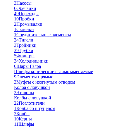
3
Насосы
6
Обечайки
49
Переходы
10
Пробки
2
Промывалки
1
Склянки
1
Соединительные элементы
24
Тигели
3
Тройники
39
Трубки
5
Фильтры
34
Холодильники
6
Шары Гаяра
Шлифы конические взаимозаменяемые
9
Элементы прямые
3
Муфты с изогнутым отводом
Колба с ловушкой
2
Эталоны
Колбы с ловушкой
22
Поглотители
1
Колба со штуцером
2
Колбы
10
Керны
11
Шлифы