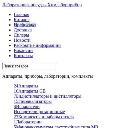
Лабораторная посуда - Химлаборприбор
Главная
Каталог
Прайс-лист
Доставка
Дилеры
Новости
Раскрытие информации
Вакансии
Контакты
Аппараты, приборы, лаборатории, комплекты
24
Аппараты
10
Аппараты СВ
7
Бидистилляторы и дистилляторы
15
Газоанализаторы
4
Испарители
Испарители ротационные
27
Комплекты и наборы стекла
1
Лаборатории
5
Мановакуумметры двухтрубные типа МВ