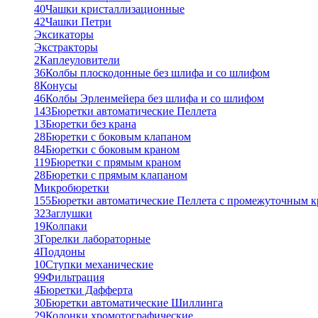
40
Чашки кристаллизационные
42
Чашки Петри
Эксикаторы
Экстракторы
2
Каплеуловители
36
Колбы плоскодонные без шлифа и со шлифом
8
Конусы
46
Колбы Эрленмейера без шлифа и со шлифом
143
Бюретки автоматические Пеллета
13
Бюретки без крана
28
Бюретки с боковым клапаном
84
Бюретки с боковым краном
119
Бюретки с прямым краном
28
Бюретки с прямым клапаном
Микробюретки
155
Бюретки автоматические Пеллета с промежуточным 
32
Заглушки
19
Колпаки
3
Горелки лабораторные
4
Поддоны
10
Ступки механические
99
Фильтрация
4
Бюретки Дафферта
30
Бюретки автоматические Шиллинга
29
Колонки хромотографические