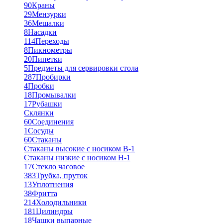
90
Краны
29
Мензурки
36
Мешалки
8
Насадки
114
Переходы
8
Пикнометры
20
Пипетки
5
Предметы для сервировки стола
287
Пробирки
4
Пробки
18
Промывалки
17
Рубашки
Склянки
60
Соединения
1
Сосуды
60
Стаканы
Стаканы высокие с носиком В-1
Стаканы низкие с носиком Н-1
17
Стекло часовое
383
Трубка, пруток
13
Уплотнения
38
Фритта
214
Холодильники
181
Цилиндры
18
Чашки выпарные