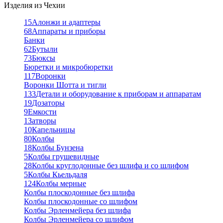
Изделия из Чехии
15
Алонжи и адаптеры
68
Аппараты и приборы
Банки
62
Бутыли
73
Бюксы
Бюретки и микробюретки
117
Воронки
Воронки Шотта и тигли
133
Детали и оборудование к приборам и аппаратам
19
Дозаторы
9
Емкости
1
Затворы
10
Капельницы
80
Колбы
18
Колбы Бунзена
5
Колбы грушевидные
28
Колбы круглодонные без шлифа и со шлифом
5
Колбы Кьельдаля
124
Колбы мерные
Колбы плоскодонные без шлифа
Колбы плоскодонные со шлифом
Колбы Эрленмейера без шлифа
Колбы Эрленмейера со шлифом