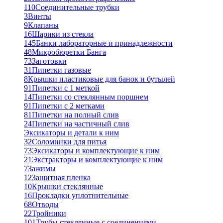
110
Соединительные трубки
3
Винты
9
Клапаны
16
Шарики из стекла
145
Банки лабораторные и принадлежности
48
Микробюретки Банга
73
Заготовки
31
Пипетки газовые
8
Крышки пластиковые для банок и бутылей
91
Пипетки с 1 меткой
14
Пипетки со стеклянным поршнем
91
Пипетки с 2 метками
81
Пипетки на полный слив
24
Пипетки на частичный слив
Эксикаторы и детали к ним
32
Соломинки для питья
73
Эксикаторы и комплектующие к ним
21
Экстракторы и комплектующие к ним
7
Зажимы
12
Защитная пленка
10
Крышки стеклянные
16
Прокладки уплотнительные
68
Отводы
22
Тройники
101
Трубы стеклянные с соединениями