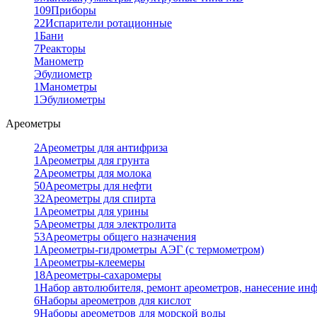
109
Приборы
22
Испарители ротационные
1
Бани
7
Реакторы
Манометр
Эбулиометр
1
Манометры
1
Эбулиометры
Ареометры
2
Ареометры для антифриза
1
Ареометры для грунта
2
Ареометры для молока
50
Ареометры для нефти
32
Ареометры для спирта
1
Ареометры для урины
5
Ареометры для электролита
53
Ареометры общего назначения
1
Ареометры-гидрометры АЭГ (с термометром)
1
Ареометры-клеемеры
18
Ареометры-сахаромеры
1
Набор автолюбителя, ремонт ареометров, нанесение ин
6
Наборы ареометров для кислот
9
Наборы ареометров для морской воды