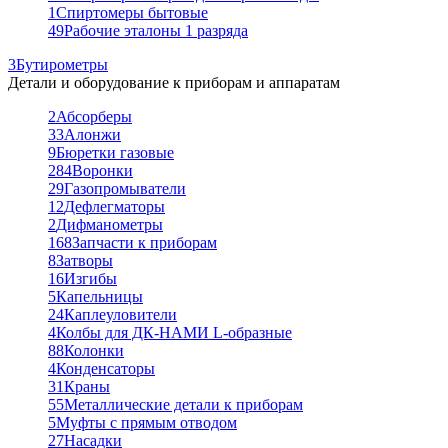
1
Спиртомеры бытовые
49
Рабочие эталоны 1 разряда
3
Бутирометры
Детали и оборудование к приборам и аппаратам
2
Абсорберы
33
Алонжи
9
Бюретки газовые
284
Воронки
29
Газопромыватели
12
Дефлегматоры
2
Дифманометры
168
Запчасти к приборам
8
Затворы
16
Изгибы
5
Капельницы
24
Каплеуловители
4
Колбы для ДК-НАМИ L-образные
88
Колонки
4
Конденсаторы
31
Краны
55
Металлические детали к приборам
5
Муфты с прямым отводом
27
Насадки