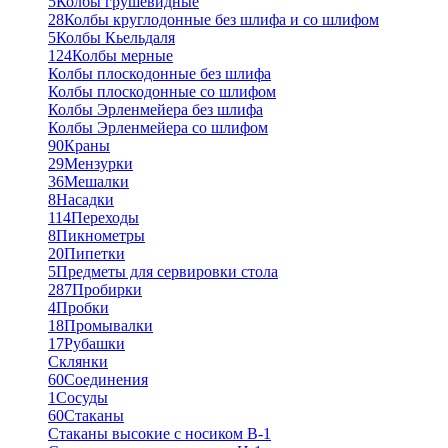
5
Колбы грушевидные
28
Колбы круглодонные без шлифа и со шлифом
5
Колбы Кьельдаля
124
Колбы мерные
Колбы плоскодонные без шлифа
Колбы плоскодонные со шлифом
Колбы Эрленмейера без шлифа
Колбы Эрленмейера со шлифом
90
Краны
29
Мензурки
36
Мешалки
8
Насадки
114
Переходы
8
Пикнометры
20
Пипетки
5
Предметы для сервировки стола
287
Пробирки
4
Пробки
18
Промывалки
17
Рубашки
Склянки
60
Соединения
1
Сосуды
60
Стаканы
Стаканы высокие с носиком В-1