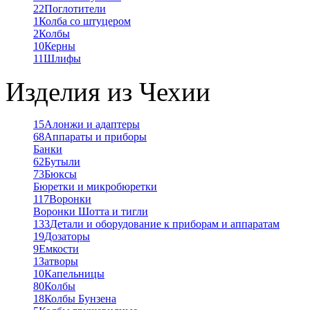
22
Поглотители
1
Колба со штуцером
2
Колбы
10
Керны
11
Шлифы
Изделия из Чехии
15
Алонжи и адаптеры
68
Аппараты и приборы
Банки
62
Бутыли
73
Бюксы
Бюретки и микробюретки
117
Воронки
Воронки Шотта и тигли
133
Детали и оборудование к приборам и аппаратам
19
Дозаторы
9
Емкости
1
Затворы
10
Капельницы
80
Колбы
18
Колбы Бунзена