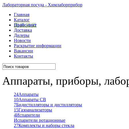
Лабораторная посуда - Химлаборприбор
Главная
Каталог
Прайс-лист
Доставка
Дилеры
Новости
Раскрытие информации
Вакансии
Контакты
Аппараты, приборы, лабо
24
Аппараты
10
Аппараты СВ
7
Бидистилляторы и дистилляторы
15
Газоанализаторы
4
Испарители
Испарители ротационные
27
Комплекты и наборы стекла