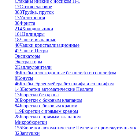
Стаканы низкие с носиком Н-1
17
Стекло часовое
383
Трубка, пруток
13
Уплотнения
38
Фритта
214
Холодильники
181
Цилиндры
18
Чашки выпарные
40
Чашки кристаллизационные
42
Чашки Петри
Эксикаторы
Экстракторы
2
Каплеуловители
36
Колбы плоскодонные без шлифа и со шлифом
8
Конусы
46
Колбы Эрленмейера без шлифа и со шлифом
143
Бюретки автоматические Пеллета
13
Бюретки без крана
28
Бюретки с боковым клапаном
84
Бюретки с боковым краном
119
Бюретки с прямым краном
28
Бюретки с прямым клапаном
Микробюретки
155
Бюретки автоматические Пеллета с промежуточным 
32
Заглушки