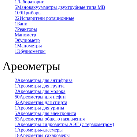
1
Лаборатории
5
Мановакуумметры двухтрубные типа МВ
109
Приборы
22
Испарители ротационные
1
Бани
7
Реакторы
Манометр
Эбулиометр
1
Манометры
1
Эбулиометры
Ареометры
2
Ареометры для антифриза
1
Ареометры для грунта
2
Ареометры для молока
50
Ареометры для нефти
32
Ареометры для спирта
1
Ареометры для урины
5
Ареометры для электролита
53
Ареометры общего назначения
1
Ареометры-гидрометры АЭГ (с термометром)
1
Ареометры-клеемеры
18
Ареометры-сахаромеры