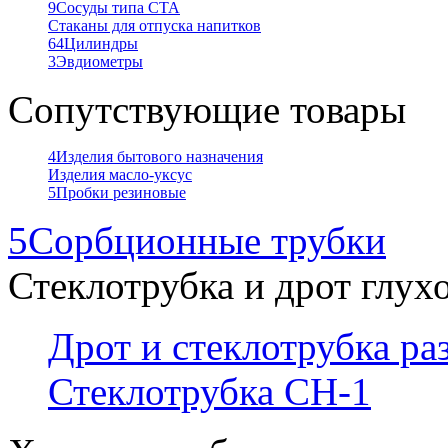
9
Сосуды типа СТА
Стаканы для отпуска напитков
64
Цилиндры
3
Эвдиометры
Сопутствующие товары
4
Изделия бытового назначения
Изделия масло-уксус
5
Пробки резиновые
5
Сорбционные трубки
Стеклотрубка и дрот глух
Дрот и стеклотрубка р
Стеклотрубка СН-1