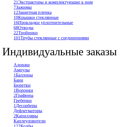
21
Экстракторы и комплектующие к ним
7
Зажимы
12
Защитная пленка
10
Крышки стеклянные
16
Прокладки уплотнительные
68
Отводы
22
Тройники
101
Трубы стеклянные с соединениями
Индивидуальные заказы
Алонжи
Ампулы
1
Баллоны
Бани
Бюретки
1
Воронки
2
Графины
Гребенки
1
Десорберы
Дефлегматоры
2
Капилляры
Каплеуловители
122
Колбы