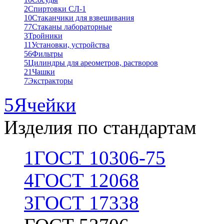
2
Спиртовки СЛ-1
10
Стаканчики для взвешивания
77
Стаканы лабораторные
3
Тройники
11
Установки, устройства
56
Фильтры
5
Цилиндры для ареометров, растворов
21
Чашки
7
Экстракторы
5
Ячейки
Изделия по стандартам
1
ГОСТ 10306-75
4
ГОСТ 12068
3
ГОСТ 17338