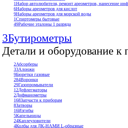
1
Набор автолюбителя, ремонт ареометров, нанесение ин
6
Наборы ареометров для кислот
9
Наборы ареометров для морской воды
1
Спиртомеры бытовые
49
Рабочие эталоны 1 разряда
3
Бутирометры
Детали и оборудование к 
2
Абсорберы
33
Алонжи
9
Бюретки газовые
284
Воронки
29
Газопромыватели
12
Дефлегматоры
2
Дифманометры
168
Запчасти к приборам
8
Затворы
16
Изгибы
5
Капельницы
24
Каплеуловители
4
Колбы для ДК-НАМИ L-образные