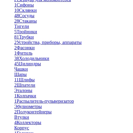
1
Сифоны
10
Склянки
48
Сосуды
28
Стаканы
Тигели
5
Тройники
81
Трубки
2
Устройства, приборы, аппараты
2
Фасонки
1
Фитиль
38
Холодильники
45
Цилиндры
Чашки
Шары
11
Шлифы
2
Шпатели
Эталоны
1
Колпачки
1
Распылитель-пульверизатор
Эбулиометры
2
Полуконтейнеры
Втулки
4
Коллекторы
Корпус