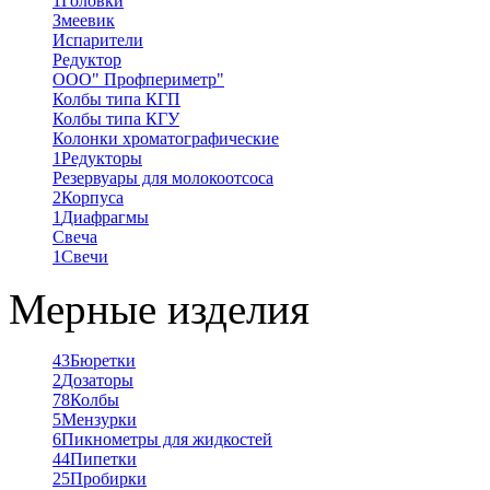
1
Головки
Змеевик
Испарители
Редуктор
ООО" Профпериметр"
Колбы типа КГП
Колбы типа КГУ
Колонки хроматографические
1
Редукторы
Резервуары для молокоотсоса
2
Корпуса
1
Диафрагмы
Свеча
1
Свечи
Мерные изделия
43
Бюретки
2
Дозаторы
78
Колбы
5
Мензурки
6
Пикнометры для жидкостей
44
Пипетки
25
Пробирки