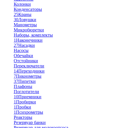
Колонки
Конденсаторы
25
Краны
30
Ловушки
Манометры
Микробюретки
Наборы, комплекты
1
Наконечники
27
Насадки
Насосы
Обечайки
Отстойники
Переключатели
14
Переходники
7
Пикнометры
37
Пипетки
Плафоны
Поглотители
10
Приемники
1
Пробирки
1
Пробки
1
Психрометры
Реакторы
Резервуар банки
Резервуар для молокоотсоса