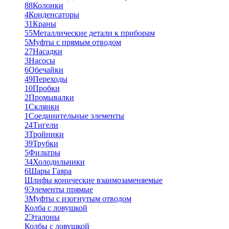
88
Колонки
4
Конденсаторы
31
Краны
55
Металлические детали к приборам
5
Муфты с прямым отводом
27
Насадки
3
Насосы
6
Обечайки
49
Переходы
10
Пробки
2
Промывалки
1
Склянки
1
Соединительные элементы
24
Тигели
3
Тройники
39
Трубки
5
Фильтры
34
Холодильники
6
Шары Гаяра
Шлифы конические взаимозаменяемые
9
Элементы прямые
3
Муфты с изогнутым отводом
Колба с ловушкой
2
Эталоны
Колбы с ловушкой