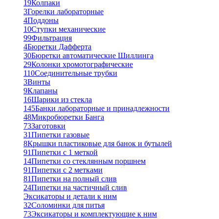
19
Колпаки
3
Горелки лабораторные
4
Поддоны
10
Ступки механические
99
Фильтрация
4
Бюретки Дафферта
30
Бюретки автоматические Шиллинга
29
Колонки хромотографические
110
Соединительные трубки
3
Винты
9
Клапаны
16
Шарики из стекла
145
Банки лабораторные и принадлежности
48
Микробюретки Банга
73
Заготовки
31
Пипетки газовые
8
Крышки пластиковые для банок и бутылей
91
Пипетки с 1 меткой
14
Пипетки со стеклянным поршнем
91
Пипетки с 2 метками
81
Пипетки на полный слив
24
Пипетки на частичный слив
Эксикаторы и детали к ним
32
Соломинки для питья
73
Эксикаторы и комплектующие к ним