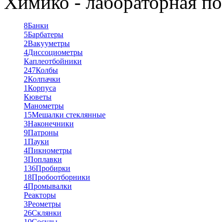
Химико - лабораторная по
8
Банки
5
Барбатеры
2
Вакууметры
4
Диссоциометры
Каплеотбойники
247
Колбы
2
Колпачки
1
Корпуса
Кюветы
Манометры
15
Мешалки стеклянные
3
Наконечники
9
Патроны
1
Пауки
4
Пикнометры
3
Поплавки
136
Пробирки
18
Пробоотборники
4
Промывалки
Реакторы
3
Реометры
26
Склянки
10
Сосуды