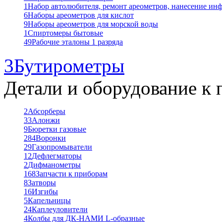
1
Набор автолюбителя, ремонт ареометров, нанесение ин
6
Наборы ареометров для кислот
9
Наборы ареометров для морской воды
1
Спиртомеры бытовые
49
Рабочие эталоны 1 разряда
3
Бутирометры
Детали и оборудование к 
2
Абсорберы
33
Алонжи
9
Бюретки газовые
284
Воронки
29
Газопромыватели
12
Дефлегматоры
2
Дифманометры
168
Запчасти к приборам
8
Затворы
16
Изгибы
5
Капельницы
24
Каплеуловители
4
Колбы для ДК-НАМИ L-образные