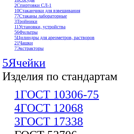
2
Спиртовки СЛ-1
10
Стаканчики для взвешивания
77
Стаканы лабораторные
3
Тройники
11
Установки, устройства
56
Фильтры
5
Цилиндры для ареометров, растворов
21
Чашки
7
Экстракторы
5
Ячейки
Изделия по стандартам
1
ГОСТ 10306-75
4
ГОСТ 12068
3
ГОСТ 17338