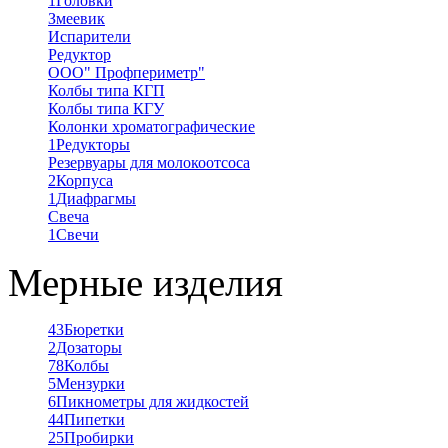
1
Головки
Змеевик
Испарители
Редуктор
ООО" Профпериметр"
Колбы типа КГП
Колбы типа КГУ
Колонки хроматографические
1
Редукторы
Резервуары для молокоотсоса
2
Корпуса
1
Диафрагмы
Свеча
1
Свечи
Мерные изделия
43
Бюретки
2
Дозаторы
78
Колбы
5
Мензурки
6
Пикнометры для жидкостей
44
Пипетки
25
Пробирки