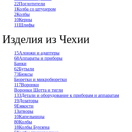
22
Поглотители
1
Колба со штуцером
2
Колбы
10
Керны
11
Шлифы
Изделия из Чехии
15
Алонжи и адаптеры
68
Аппараты и приборы
Банки
62
Бутыли
73
Бюксы
Бюретки и микробюретки
117
Воронки
Воронки Шотта и тигли
133
Детали и оборудование к приборам и аппаратам
19
Дозаторы
9
Емкости
1
Затворы
10
Капельницы
80
Колбы
18
Колбы Бунзена