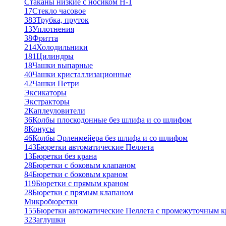
Стаканы низкие с носиком Н-1
17
Стекло часовое
383
Трубка, пруток
13
Уплотнения
38
Фритта
214
Холодильники
181
Цилиндры
18
Чашки выпарные
40
Чашки кристаллизационные
42
Чашки Петри
Эксикаторы
Экстракторы
2
Каплеуловители
36
Колбы плоскодонные без шлифа и со шлифом
8
Конусы
46
Колбы Эрленмейера без шлифа и со шлифом
143
Бюретки автоматические Пеллета
13
Бюретки без крана
28
Бюретки с боковым клапаном
84
Бюретки с боковым краном
119
Бюретки с прямым краном
28
Бюретки с прямым клапаном
Микробюретки
155
Бюретки автоматические Пеллета с промежуточным 
32
Заглушки