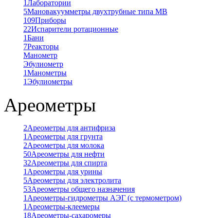
1
Лаборатории
5
Мановакуумметры двухтрубные типа МВ
109
Приборы
22
Испарители ротационные
1
Бани
7
Реакторы
Манометр
Эбулиометр
1
Манометры
1
Эбулиометры
Ареометры
2
Ареометры для антифриза
1
Ареометры для грунта
2
Ареометры для молока
50
Ареометры для нефти
32
Ареометры для спирта
1
Ареометры для урины
5
Ареометры для электролита
53
Ареометры общего назначения
1
Ареометры-гидрометры АЭГ (с термометром)
1
Ареометры-клеемеры
18
Ареометры-сахаромеры