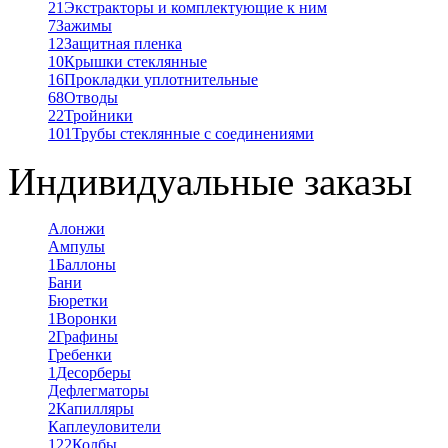
21
Экстракторы и комплектующие к ним
7
Зажимы
12
Защитная пленка
10
Крышки стеклянные
16
Прокладки уплотнительные
68
Отводы
22
Тройники
101
Трубы стеклянные с соединениями
Индивидуальные заказы
Алонжи
Ампулы
1
Баллоны
Бани
Бюретки
1
Воронки
2
Графины
Гребенки
1
Десорберы
Дефлегматоры
2
Капилляры
Каплеуловители
122
Колбы