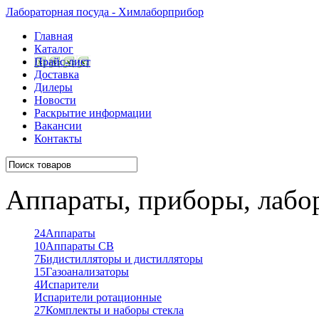
Лабораторная посуда - Химлаборприбор
Главная
Каталог
Прайс-лист
Доставка
Дилеры
Новости
Раскрытие информации
Вакансии
Контакты
Аппараты, приборы, лабо
24
Аппараты
10
Аппараты СВ
7
Бидистилляторы и дистилляторы
15
Газоанализаторы
4
Испарители
Испарители ротационные
27
Комплекты и наборы стекла