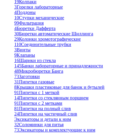
19
Колпаки
3
Горелки лабораторные
4
Поддоны
10
Ступки механические
99
Фильтрация
4
Бюретки Дафферта
30
Бюретки автоматические Шиллинга
29
Колонки хромотографические
110
Соединительные трубки
3
Винты
9
Клапаны
16
Шарики из стекла
145
Банки лабораторные и принадлежности
48
Микробюретки Банга
73
Заготовки
31
Пипетки газовые
8
Крышки пластиковые для банок и бутылей
91
Пипетки с 1 меткой
14
Пипетки со стеклянным поршнем
91
Пипетки с 2 метками
81
Пипетки на полный слив
24
Пипетки на частичный слив
Эксикаторы и детали к ним
32
Соломинки для питья
73
Эксикаторы и комплектующие к ним