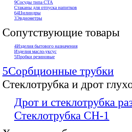
9
Сосуды типа СТА
Стаканы для отпуска напитков
64
Цилиндры
3
Эвдиометры
Сопутствующие товары
4
Изделия бытового назначения
Изделия масло-уксус
5
Пробки резиновые
5
Сорбционные трубки
Стеклотрубка и дрот глух
Дрот и стеклотрубка р
Стеклотрубка СН-1