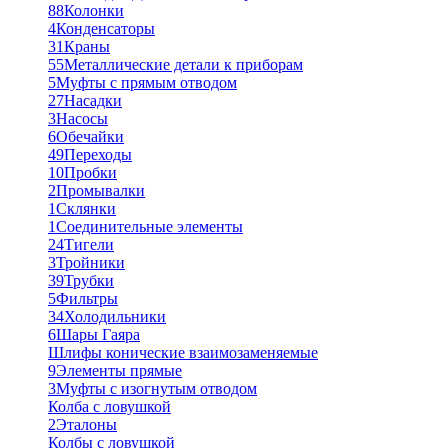
88
Колонки
4
Конденсаторы
31
Краны
55
Металлические детали к приборам
5
Муфты с прямым отводом
27
Насадки
3
Насосы
6
Обечайки
49
Переходы
10
Пробки
2
Промывалки
1
Склянки
1
Соединительные элементы
24
Тигели
3
Тройники
39
Трубки
5
Фильтры
34
Холодильники
6
Шары Гаяра
Шлифы конические взаимозаменяемые
9
Элементы прямые
3
Муфты с изогнутым отводом
Колба с ловушкой
2
Эталоны
Колбы с ловушкой