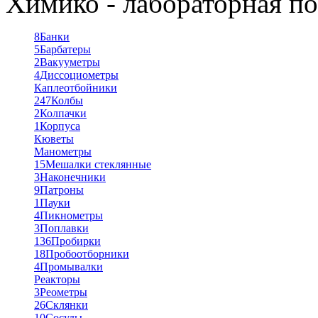
Химико - лабораторная по
8
Банки
5
Барбатеры
2
Вакууметры
4
Диссоциометры
Каплеотбойники
247
Колбы
2
Колпачки
1
Корпуса
Кюветы
Манометры
15
Мешалки стеклянные
3
Наконечники
9
Патроны
1
Пауки
4
Пикнометры
3
Поплавки
136
Пробирки
18
Пробоотборники
4
Промывалки
Реакторы
3
Реометры
26
Склянки
10
Сосуды