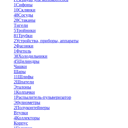
1
Сифоны
10
Склянки
48
Сосуды
28
Стаканы
Тигели
5
Тройники
81
Трубки
2
Устройства, приборы, аппараты
2
Фасонки
1
Фитиль
38
Холодильники
45
Цилиндры
Чашки
Шары
11
Шлифы
2
Шпатели
Эталоны
1
Колпачки
1
Распылитель-пульверизатор
Эбулиометры
2
Полуконтейнеры
Втулки
4
Коллекторы
Корпус