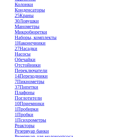
Колонки
Конденсаторы
25
Краны
30
Ловушки
Манометры
Микробюретки
Наборы, комплекты
1
Наконечники
27
Насадки
Насосы
Обечайки
Отстойники
Переключатели
14
Переходники
7
Пикнометры
37
Пипетки
Плафоны
Поглотители
10
Приемники
1
Пробирки
1
Пробки
1
Психрометры
Реакторы
Резервуар банки
Резервуар для молокоотсоса