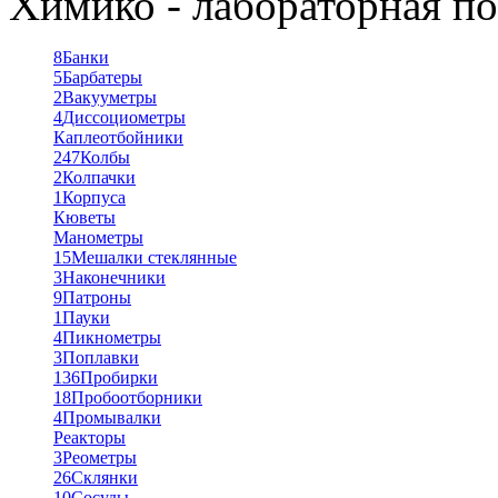
Химико - лабораторная по
8
Банки
5
Барбатеры
2
Вакууметры
4
Диссоциометры
Каплеотбойники
247
Колбы
2
Колпачки
1
Корпуса
Кюветы
Манометры
15
Мешалки стеклянные
3
Наконечники
9
Патроны
1
Пауки
4
Пикнометры
3
Поплавки
136
Пробирки
18
Пробоотборники
4
Промывалки
Реакторы
3
Реометры
26
Склянки
10
Сосуды