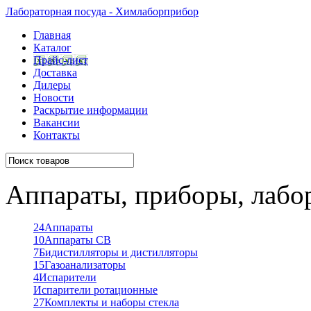
Лабораторная посуда - Химлаборприбор
Главная
Каталог
Прайс-лист
Доставка
Дилеры
Новости
Раскрытие информации
Вакансии
Контакты
Аппараты, приборы, лабо
24
Аппараты
10
Аппараты СВ
7
Бидистилляторы и дистилляторы
15
Газоанализаторы
4
Испарители
Испарители ротационные
27
Комплекты и наборы стекла