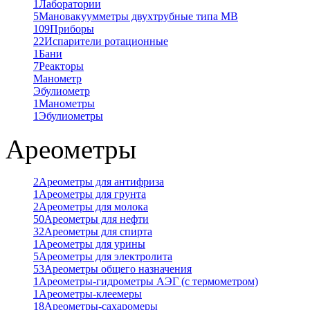
1
Лаборатории
5
Мановакуумметры двухтрубные типа МВ
109
Приборы
22
Испарители ротационные
1
Бани
7
Реакторы
Манометр
Эбулиометр
1
Манометры
1
Эбулиометры
Ареометры
2
Ареометры для антифриза
1
Ареометры для грунта
2
Ареометры для молока
50
Ареометры для нефти
32
Ареометры для спирта
1
Ареометры для урины
5
Ареометры для электролита
53
Ареометры общего назначения
1
Ареометры-гидрометры АЭГ (с термометром)
1
Ареометры-клеемеры
18
Ареометры-сахаромеры