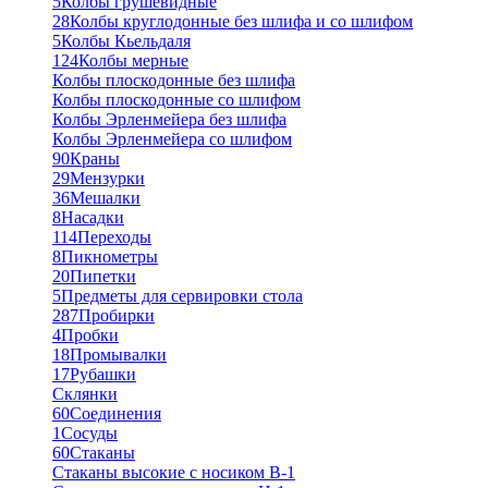
5
Колбы грушевидные
28
Колбы круглодонные без шлифа и со шлифом
5
Колбы Кьельдаля
124
Колбы мерные
Колбы плоскодонные без шлифа
Колбы плоскодонные со шлифом
Колбы Эрленмейера без шлифа
Колбы Эрленмейера со шлифом
90
Краны
29
Мензурки
36
Мешалки
8
Насадки
114
Переходы
8
Пикнометры
20
Пипетки
5
Предметы для сервировки стола
287
Пробирки
4
Пробки
18
Промывалки
17
Рубашки
Склянки
60
Соединения
1
Сосуды
60
Стаканы
Стаканы высокие с носиком В-1