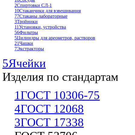
2
Спиртовки СЛ-1
10
Стаканчики для взвешивания
77
Стаканы лабораторные
3
Тройники
11
Установки, устройства
56
Фильтры
5
Цилиндры для ареометров, растворов
21
Чашки
7
Экстракторы
5
Ячейки
Изделия по стандартам
1
ГОСТ 10306-75
4
ГОСТ 12068
3
ГОСТ 17338