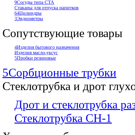
9
Сосуды типа СТА
Стаканы для отпуска напитков
64
Цилиндры
3
Эвдиометры
Сопутствующие товары
4
Изделия бытового назначения
Изделия масло-уксус
5
Пробки резиновые
5
Сорбционные трубки
Стеклотрубка и дрот глух
Дрот и стеклотрубка р
Стеклотрубка СН-1