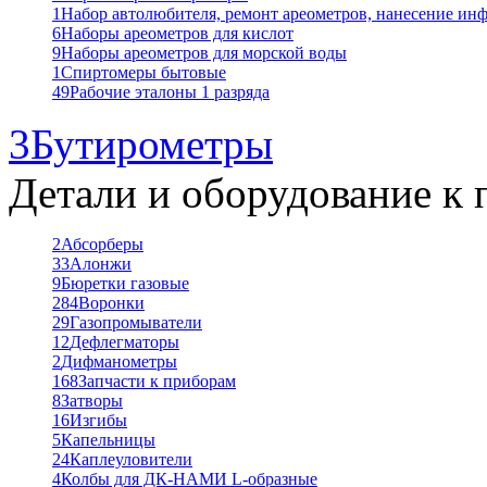
1
Набор автолюбителя, ремонт ареометров, нанесение ин
6
Наборы ареометров для кислот
9
Наборы ареометров для морской воды
1
Спиртомеры бытовые
49
Рабочие эталоны 1 разряда
3
Бутирометры
Детали и оборудование к 
2
Абсорберы
33
Алонжи
9
Бюретки газовые
284
Воронки
29
Газопромыватели
12
Дефлегматоры
2
Дифманометры
168
Запчасти к приборам
8
Затворы
16
Изгибы
5
Капельницы
24
Каплеуловители
4
Колбы для ДК-НАМИ L-образные