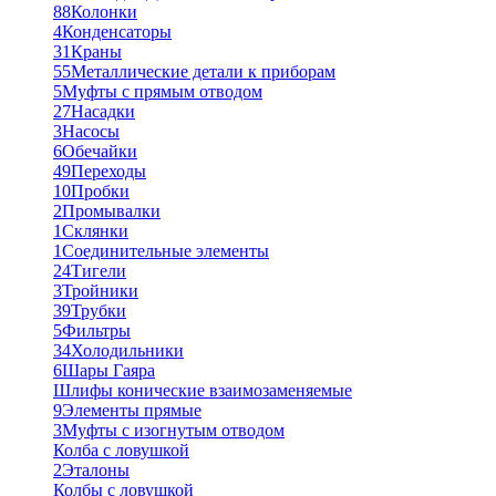
88
Колонки
4
Конденсаторы
31
Краны
55
Металлические детали к приборам
5
Муфты с прямым отводом
27
Насадки
3
Насосы
6
Обечайки
49
Переходы
10
Пробки
2
Промывалки
1
Склянки
1
Соединительные элементы
24
Тигели
3
Тройники
39
Трубки
5
Фильтры
34
Холодильники
6
Шары Гаяра
Шлифы конические взаимозаменяемые
9
Элементы прямые
3
Муфты с изогнутым отводом
Колба с ловушкой
2
Эталоны
Колбы с ловушкой