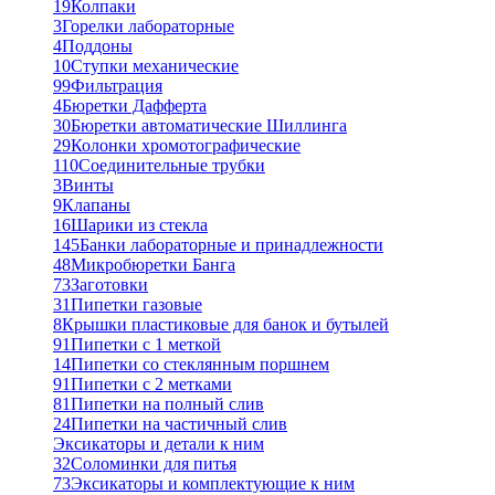
19
Колпаки
3
Горелки лабораторные
4
Поддоны
10
Ступки механические
99
Фильтрация
4
Бюретки Дафферта
30
Бюретки автоматические Шиллинга
29
Колонки хромотографические
110
Соединительные трубки
3
Винты
9
Клапаны
16
Шарики из стекла
145
Банки лабораторные и принадлежности
48
Микробюретки Банга
73
Заготовки
31
Пипетки газовые
8
Крышки пластиковые для банок и бутылей
91
Пипетки с 1 меткой
14
Пипетки со стеклянным поршнем
91
Пипетки с 2 метками
81
Пипетки на полный слив
24
Пипетки на частичный слив
Эксикаторы и детали к ним
32
Соломинки для питья
73
Эксикаторы и комплектующие к ним