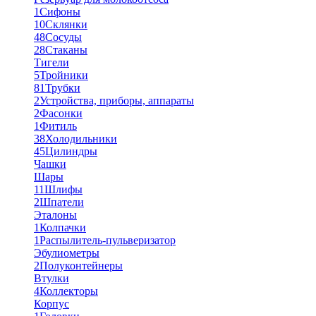
1
Сифоны
10
Склянки
48
Сосуды
28
Стаканы
Тигели
5
Тройники
81
Трубки
2
Устройства, приборы, аппараты
2
Фасонки
1
Фитиль
38
Холодильники
45
Цилиндры
Чашки
Шары
11
Шлифы
2
Шпатели
Эталоны
1
Колпачки
1
Распылитель-пульверизатор
Эбулиометры
2
Полуконтейнеры
Втулки
4
Коллекторы
Корпус