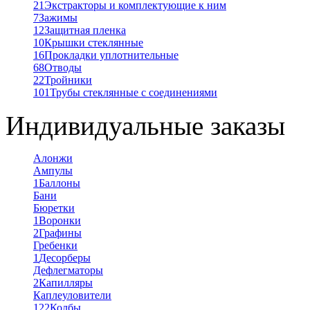
21
Экстракторы и комплектующие к ним
7
Зажимы
12
Защитная пленка
10
Крышки стеклянные
16
Прокладки уплотнительные
68
Отводы
22
Тройники
101
Трубы стеклянные с соединениями
Индивидуальные заказы
Алонжи
Ампулы
1
Баллоны
Бани
Бюретки
1
Воронки
2
Графины
Гребенки
1
Десорберы
Дефлегматоры
2
Капилляры
Каплеуловители
122
Колбы