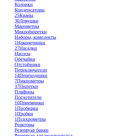
Колонки
Конденсаторы
25
Краны
30
Ловушки
Манометры
Микробюретки
Наборы, комплекты
1
Наконечники
27
Насадки
Насосы
Обечайки
Отстойники
Переключатели
14
Переходники
7
Пикнометры
37
Пипетки
Плафоны
Поглотители
10
Приемники
1
Пробирки
1
Пробки
1
Психрометры
Реакторы
Резервуар банки
Резервуар для молокоотсоса