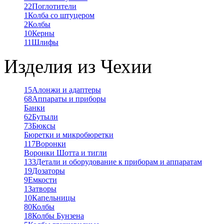
22
Поглотители
1
Колба со штуцером
2
Колбы
10
Керны
11
Шлифы
Изделия из Чехии
15
Алонжи и адаптеры
68
Аппараты и приборы
Банки
62
Бутыли
73
Бюксы
Бюретки и микробюретки
117
Воронки
Воронки Шотта и тигли
133
Детали и оборудование к приборам и аппаратам
19
Дозаторы
9
Емкости
1
Затворы
10
Капельницы
80
Колбы
18
Колбы Бунзена