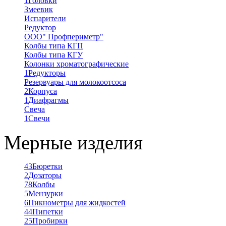
1
Головки
Змеевик
Испарители
Редуктор
ООО" Профпериметр"
Колбы типа КГП
Колбы типа КГУ
Колонки хроматографические
1
Редукторы
Резервуары для молокоотсоса
2
Корпуса
1
Диафрагмы
Свеча
1
Свечи
Мерные изделия
43
Бюретки
2
Дозаторы
78
Колбы
5
Мензурки
6
Пикнометры для жидкостей
44
Пипетки
25
Пробирки