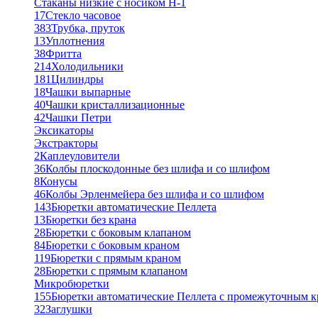
Стаканы низкие с носиком Н-1
17
Стекло часовое
383
Трубка, пруток
13
Уплотнения
38
Фритта
214
Холодильники
181
Цилиндры
18
Чашки выпарные
40
Чашки кристаллизационные
42
Чашки Петри
Эксикаторы
Экстракторы
2
Каплеуловители
36
Колбы плоскодонные без шлифа и со шлифом
8
Конусы
46
Колбы Эрленмейера без шлифа и со шлифом
143
Бюретки автоматические Пеллета
13
Бюретки без крана
28
Бюретки с боковым клапаном
84
Бюретки с боковым краном
119
Бюретки с прямым краном
28
Бюретки с прямым клапаном
Микробюретки
155
Бюретки автоматические Пеллета с промежуточным 
32
Заглушки