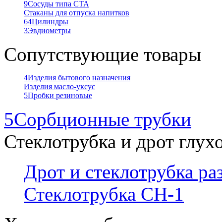
9
Сосуды типа СТА
Стаканы для отпуска напитков
64
Цилиндры
3
Эвдиометры
Сопутствующие товары
4
Изделия бытового назначения
Изделия масло-уксус
5
Пробки резиновые
5
Сорбционные трубки
Стеклотрубка и дрот глух
Дрот и стеклотрубка р
Стеклотрубка СН-1