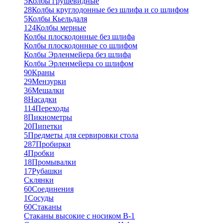
5
Колбы грушевидные
28
Колбы круглодонные без шлифа и со шлифом
5
Колбы Кьельдаля
124
Колбы мерные
Колбы плоскодонные без шлифа
Колбы плоскодонные со шлифом
Колбы Эрленмейера без шлифа
Колбы Эрленмейера со шлифом
90
Краны
29
Мензурки
36
Мешалки
8
Насадки
114
Переходы
8
Пикнометры
20
Пипетки
5
Предметы для сервировки стола
287
Пробирки
4
Пробки
18
Промывалки
17
Рубашки
Склянки
60
Соединения
1
Сосуды
60
Стаканы
Стаканы высокие с носиком В-1