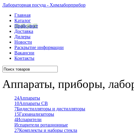
Лабораторная посуда - Химлаборприбор
Главная
Каталог
Прайс-лист
Доставка
Дилеры
Новости
Раскрытие информации
Вакансии
Контакты
Аппараты, приборы, лабо
24
Аппараты
10
Аппараты СВ
7
Бидистилляторы и дистилляторы
15
Газоанализаторы
4
Испарители
Испарители ротационные
27
Комплекты и наборы стекла