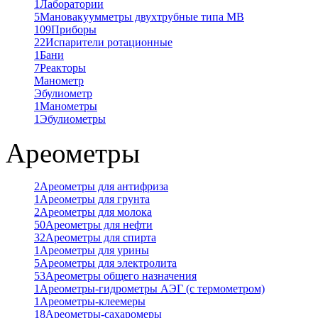
1
Лаборатории
5
Мановакуумметры двухтрубные типа МВ
109
Приборы
22
Испарители ротационные
1
Бани
7
Реакторы
Манометр
Эбулиометр
1
Манометры
1
Эбулиометры
Ареометры
2
Ареометры для антифриза
1
Ареометры для грунта
2
Ареометры для молока
50
Ареометры для нефти
32
Ареометры для спирта
1
Ареометры для урины
5
Ареометры для электролита
53
Ареометры общего назначения
1
Ареометры-гидрометры АЭГ (с термометром)
1
Ареометры-клеемеры
18
Ареометры-сахаромеры