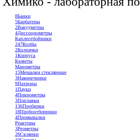
Химико - лабораторная по
8
Банки
5
Барбатеры
2
Вакууметры
4
Диссоциометры
Каплеотбойники
247
Колбы
2
Колпачки
1
Корпуса
Кюветы
Манометры
15
Мешалки стеклянные
3
Наконечники
9
Патроны
1
Пауки
4
Пикнометры
3
Поплавки
136
Пробирки
18
Пробоотборники
4
Промывалки
Реакторы
3
Реометры
26
Склянки
10
Сосуды