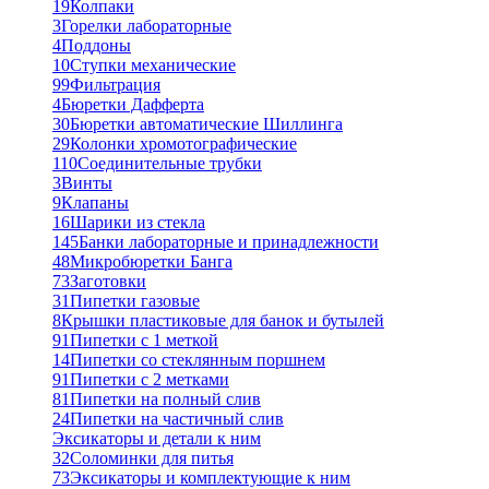
19
Колпаки
3
Горелки лабораторные
4
Поддоны
10
Ступки механические
99
Фильтрация
4
Бюретки Дафферта
30
Бюретки автоматические Шиллинга
29
Колонки хромотографические
110
Соединительные трубки
3
Винты
9
Клапаны
16
Шарики из стекла
145
Банки лабораторные и принадлежности
48
Микробюретки Банга
73
Заготовки
31
Пипетки газовые
8
Крышки пластиковые для банок и бутылей
91
Пипетки с 1 меткой
14
Пипетки со стеклянным поршнем
91
Пипетки с 2 метками
81
Пипетки на полный слив
24
Пипетки на частичный слив
Эксикаторы и детали к ним
32
Соломинки для питья
73
Эксикаторы и комплектующие к ним