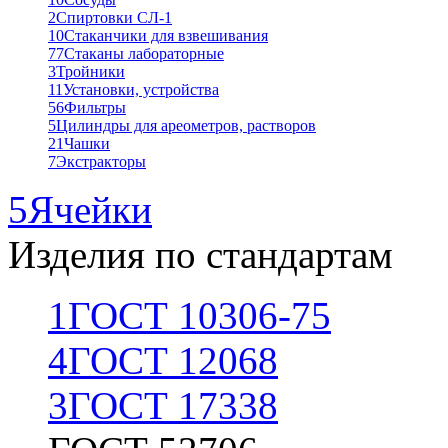
2
Спиртовки СЛ-1
10
Стаканчики для взвешивания
77
Стаканы лабораторные
3
Тройники
11
Установки, устройства
56
Фильтры
5
Цилиндры для ареометров, растворов
21
Чашки
7
Экстракторы
5
Ячейки
Изделия по стандартам
1
ГОСТ 10306-75
4
ГОСТ 12068
3
ГОСТ 17338