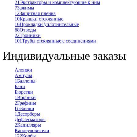
21
Экстракторы и комплектующие к ним
7
Зажимы
12
Защитная пленка
10
Крышки стеклянные
16
Прокладки уплотнительные
68
Отводы
22
Тройники
101
Трубы стеклянные с соединениями
Индивидуальные заказы
Алонжи
Ампулы
1
Баллоны
Бани
Бюретки
1
Воронки
2
Графины
Гребенки
1
Десорберы
Дефлегматоры
2
Капилляры
Каплеуловители
122
Колбы