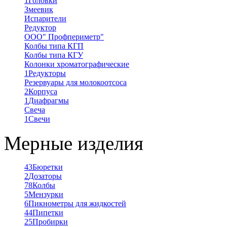
1
Головки
Змеевик
Испарители
Редуктор
ООО" Профпериметр"
Колбы типа КГП
Колбы типа КГУ
Колонки хроматографические
1
Редукторы
Резервуары для молокоотсоса
2
Корпуса
1
Диафрагмы
Свеча
1
Свечи
Мерные изделия
43
Бюретки
2
Дозаторы
78
Колбы
5
Мензурки
6
Пикнометры для жидкостей
44
Пипетки
25
Пробирки