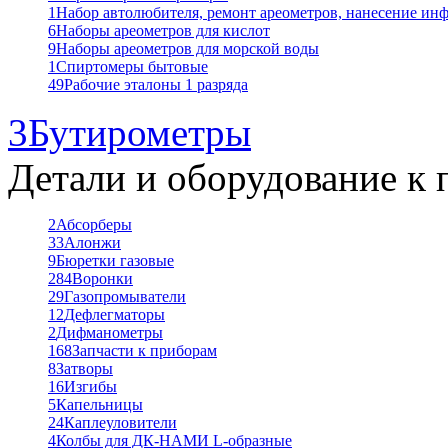
1
Набор автолюбителя, ремонт ареометров, нанесение ин
6
Наборы ареометров для кислот
9
Наборы ареометров для морской воды
1
Спиртомеры бытовые
49
Рабочие эталоны 1 разряда
3
Бутирометры
Детали и оборудование к 
2
Абсорберы
33
Алонжи
9
Бюретки газовые
284
Воронки
29
Газопромыватели
12
Дефлегматоры
2
Дифманометры
168
Запчасти к приборам
8
Затворы
16
Изгибы
5
Капельницы
24
Каплеуловители
4
Колбы для ДК-НАМИ L-образные