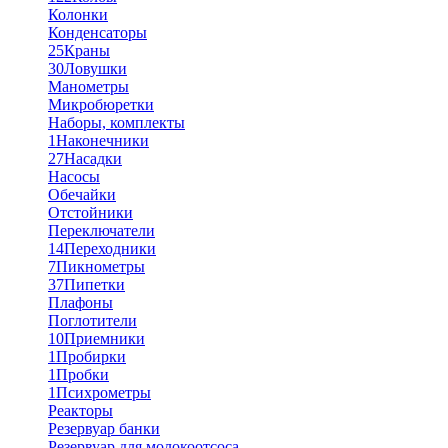
Колонки
Конденсаторы
25
Краны
30
Ловушки
Манометры
Микробюретки
Наборы, комплекты
1
Наконечники
27
Насадки
Насосы
Обечайки
Отстойники
Переключатели
14
Переходники
7
Пикнометры
37
Пипетки
Плафоны
Поглотители
10
Приемники
1
Пробирки
1
Пробки
1
Психрометры
Реакторы
Резервуар банки
Резервуар для молокоотсоса