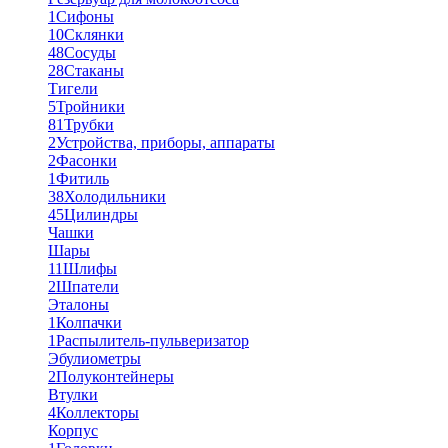
1
Сифоны
10
Склянки
48
Сосуды
28
Стаканы
Тигели
5
Тройники
81
Трубки
2
Устройства, приборы, аппараты
2
Фасонки
1
Фитиль
38
Холодильники
45
Цилиндры
Чашки
Шары
11
Шлифы
2
Шпатели
Эталоны
1
Колпачки
1
Распылитель-пульверизатор
Эбулиометры
2
Полуконтейнеры
Втулки
4
Коллекторы
Корпус