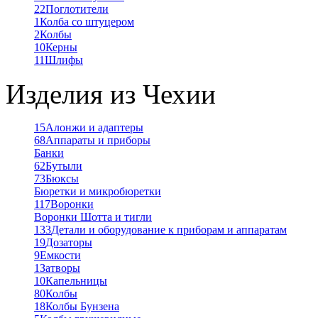
22
Поглотители
1
Колба со штуцером
2
Колбы
10
Керны
11
Шлифы
Изделия из Чехии
15
Алонжи и адаптеры
68
Аппараты и приборы
Банки
62
Бутыли
73
Бюксы
Бюретки и микробюретки
117
Воронки
Воронки Шотта и тигли
133
Детали и оборудование к приборам и аппаратам
19
Дозаторы
9
Емкости
1
Затворы
10
Капельницы
80
Колбы
18
Колбы Бунзена