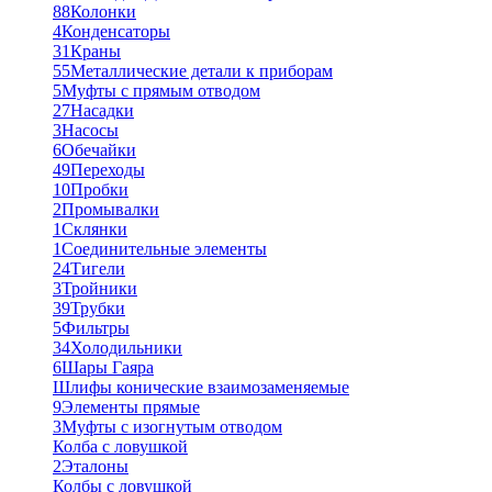
88
Колонки
4
Конденсаторы
31
Краны
55
Металлические детали к приборам
5
Муфты с прямым отводом
27
Насадки
3
Насосы
6
Обечайки
49
Переходы
10
Пробки
2
Промывалки
1
Склянки
1
Соединительные элементы
24
Тигели
3
Тройники
39
Трубки
5
Фильтры
34
Холодильники
6
Шары Гаяра
Шлифы конические взаимозаменяемые
9
Элементы прямые
3
Муфты с изогнутым отводом
Колба с ловушкой
2
Эталоны
Колбы с ловушкой