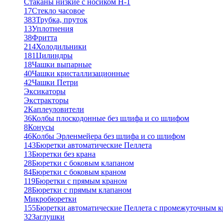
Стаканы низкие с носиком Н-1
17
Стекло часовое
383
Трубка, пруток
13
Уплотнения
38
Фритта
214
Холодильники
181
Цилиндры
18
Чашки выпарные
40
Чашки кристаллизационные
42
Чашки Петри
Эксикаторы
Экстракторы
2
Каплеуловители
36
Колбы плоскодонные без шлифа и со шлифом
8
Конусы
46
Колбы Эрленмейера без шлифа и со шлифом
143
Бюретки автоматические Пеллета
13
Бюретки без крана
28
Бюретки с боковым клапаном
84
Бюретки с боковым краном
119
Бюретки с прямым краном
28
Бюретки с прямым клапаном
Микробюретки
155
Бюретки автоматические Пеллета с промежуточным 
32
Заглушки