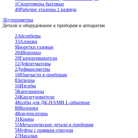
1
Спиртомеры бытовые
49
Рабочие эталоны 1 разряда
3
Бутирометры
Детали и оборудование к приборам и аппаратам
2
Абсорберы
33
Алонжи
9
Бюретки газовые
284
Воронки
29
Газопромыватели
12
Дефлегматоры
2
Дифманометры
168
Запчасти к приборам
8
Затворы
16
Изгибы
5
Капельницы
24
Каплеуловители
4
Колбы для ДК-НАМИ L-образные
88
Колонки
4
Конденсаторы
31
Краны
55
Металлические детали к приборам
5
Муфты с прямым отводом
27
Насадки