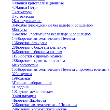
40
Чашки кристаллизационные
42
Чашки Петри
Эксикаторы
Экстракторы
2
Каплеуловители
36
Колбы плоскодонные без шлифа и со шлифом
8
Конусы
46
Колбы Эрленмейера без шлифа и со шлифом
143
Бюретки автоматические Пеллета
13
Бюретки без крана
28
Бюретки с боковым клапаном
84
Бюретки с боковым краном
119
Бюретки с прямым краном
28
Бюретки с прямым клапаном
Микробюретки
155
Бюретки автоматические Пеллета с промежуточным 
32
Заглушки
19
Колпаки
3
Горелки лабораторные
4
Поддоны
10
Ступки механические
99
Фильтрация
4
Бюретки Дафферта
30
Бюретки автоматические Шиллинга
29
Колонки хромотографические