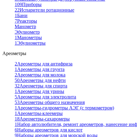
109
Приборы
22
Испарители ротационные
1
Бани
7
Реакторы
Манометр
Эбулиометр
1
Манометры
1
Эбулиометры
Ареометры
2
Ареометры для антифриза
1
Ареометры для грунта
2
Ареометры для молока
50
Ареометры для нефти
32
Ареометры для спирта
1
Ареометры для урины
5
Ареометры для электролита
53
Ареометры общего назначения
1
Ареометры-гидрометры АЭГ (с термометром)
1
Ареометры-клеемеры
18
Ареометры-сахаромеры
1
Набор автолюбителя, ремонт ареометров, нанесение ин
6
Наборы ареометров для кислот
9
Наборы ареометров для морской воды