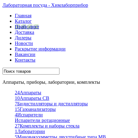
Лабораторная посуда - Химлаборприбор
Главная
Каталог
Прайс-лист
Доставка
Дилеры
Новости
Раскрытие информации
Вакансии
Контакты
Аппараты, приборы, лаборатории, комплекты
24
Аппараты
10
Аппараты СВ
7
Бидистилляторы и дистилляторы
15
Газоанализаторы
4
Испарители
Испарители ротационные
27
Комплекты и наборы стекла
1
Лаборатории
5
Мановакуумметры двухтрубные типа МВ