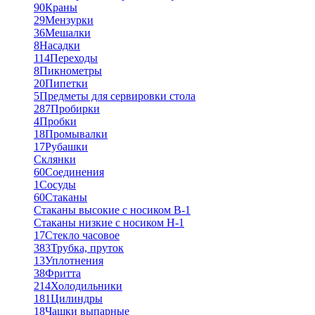
90
Краны
29
Мензурки
36
Мешалки
8
Насадки
114
Переходы
8
Пикнометры
20
Пипетки
5
Предметы для сервировки стола
287
Пробирки
4
Пробки
18
Промывалки
17
Рубашки
Склянки
60
Соединения
1
Сосуды
60
Стаканы
Стаканы высокие с носиком В-1
Стаканы низкие с носиком Н-1
17
Стекло часовое
383
Трубка, пруток
13
Уплотнения
38
Фритта
214
Холодильники
181
Цилиндры
18
Чашки выпарные