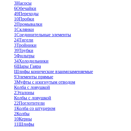
3
Насосы
6
Обечайки
49
Переходы
10
Пробки
2
Промывалки
1
Склянки
1
Соединительные элементы
24
Тигели
3
Тройники
39
Трубки
5
Фильтры
34
Холодильники
6
Шары Гаяра
Шлифы конические взаимозаменяемые
9
Элементы прямые
3
Муфты с изогнутым отводом
Колба с ловушкой
2
Эталоны
Колбы с ловушкой
22
Поглотители
1
Колба со штуцером
2
Колбы
10
Керны
11
Шлифы