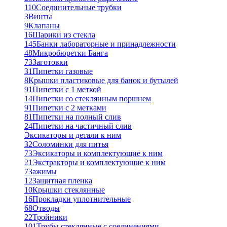
110
Соединительные трубки
3
Винты
9
Клапаны
16
Шарики из стекла
145
Банки лабораторные и принадлежности
48
Микробюретки Банга
73
Заготовки
31
Пипетки газовые
8
Крышки пластиковые для банок и бутылей
91
Пипетки с 1 меткой
14
Пипетки со стеклянным поршнем
91
Пипетки с 2 метками
81
Пипетки на полный слив
24
Пипетки на частичный слив
Эксикаторы и детали к ним
32
Соломинки для питья
73
Эксикаторы и комплектующие к ним
21
Экстракторы и комплектующие к ним
7
Зажимы
12
Защитная пленка
10
Крышки стеклянные
16
Прокладки уплотнительные
68
Отводы
22
Тройники
101
Трубы стеклянные с соединениями