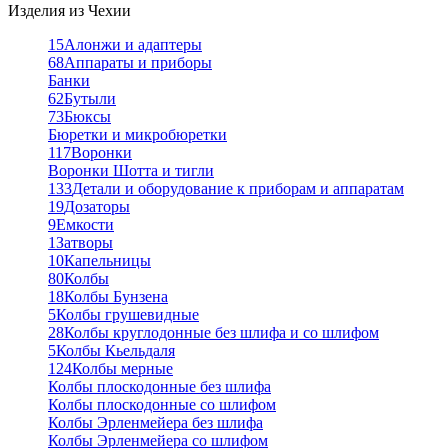
Изделия из Чехии
15
Алонжи и адаптеры
68
Аппараты и приборы
Банки
62
Бутыли
73
Бюксы
Бюретки и микробюретки
117
Воронки
Воронки Шотта и тигли
133
Детали и оборудование к приборам и аппаратам
19
Дозаторы
9
Емкости
1
Затворы
10
Капельницы
80
Колбы
18
Колбы Бунзена
5
Колбы грушевидные
28
Колбы круглодонные без шлифа и со шлифом
5
Колбы Кьельдаля
124
Колбы мерные
Колбы плоскодонные без шлифа
Колбы плоскодонные со шлифом
Колбы Эрленмейера без шлифа
Колбы Эрленмейера со шлифом