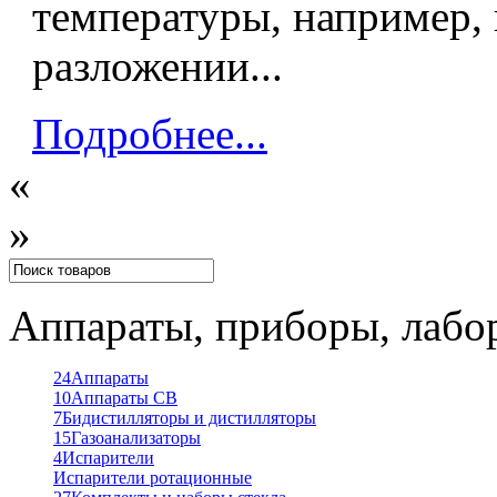
температуры, например,
разложении...
Подробнее...
«
»
Аппараты, приборы, лабо
24
Аппараты
10
Аппараты СВ
7
Бидистилляторы и дистилляторы
15
Газоанализаторы
4
Испарители
Испарители ротационные